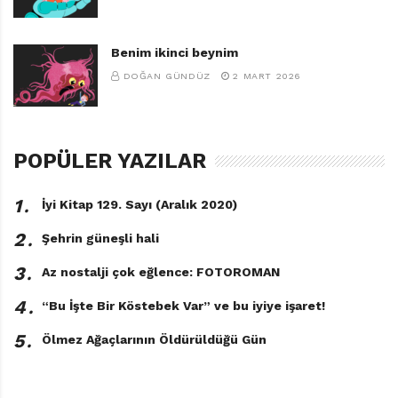
Benim ikinci beynim
DOĞAN GÜNDÜZ
2 MART 2026
POPÜLER YAZILAR
1․
İyi Kitap 129. Sayı (Aralık 2020)
2․
Şehrin güneşli hali
3․
Az nostalji çok eğlence: FOTOROMAN
4․
“Bu İşte Bir Köstebek Var” ve bu iyiye işaret!
5․
Ölmez Ağaçlarının Öldürüldüğü Gün