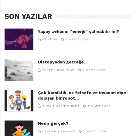
SON YAZILAR
Yapay zekânın “emeği” çalınabilir mi?
İYI KITAP
2 MART 2026
Distopyadan gerçeğe…
SAFTER KORKMAZ
2 MART 2026
Çok komiklik, az felsefe ve insanım diye
dolaşan bir robot…
SUZAN GERIDÖNMEZ
2 MART 2026
Nedir gerçek?
CEYHAN USANMAZ
2 MART 2026