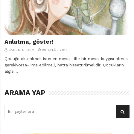
r
ı
D
e
r
g
i
Anlatma, göster!
s
SANEM ERDEM
29 EYLÜL 2017
i
Çocuğa aktarılmak istenen mesaj ‒ille bir mesaj kaygısı olması
gerekiyorsa‒ ima edilmeli, hatta hissettirilmelidir. Çocukların
algısı…
ARAMA YAP