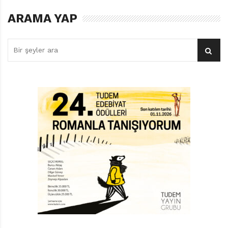
üç kitaplık serisinden tanıyoruz.
ARAMA YAP
Londra’nın şehirden çok uzaklarda, sık koruların ardına
gizlenmiş, geceleri baykuş sesleri ve rüzgârın
uğultusuyla hayalet bir köşke dönen bir yatılı kız
okulunda geçen bir korku macerası anlatıyor Chan
Okuldaki Sır’da. Efsaneye göre okulun eski
öğrencilerinden bazıları, gördükleri garip kâbuslar
ardından hastalanmış ve gece olunca okulu çevreleyen
çalıların arasında sırra kadem basmışlardır ve bu lanet
yıllarca sürüp gitmiştir. Kitabın ana karakterleri olan
Jeanie ve Amber da okula yeni gelen ikiz kız
kardeşlerdir ve onlar da bu lanetten nasiplerini alırlar.
Amber garip rüyalar görmeye ve gerçekle rüyalar
âlemi arasında yaşamaya başlar. Kardeşi Jeanie ise bu
rüyaların ardındaki gerçekleri ortaya çıkarmak için sır
kapısını aralamaya soyunur.