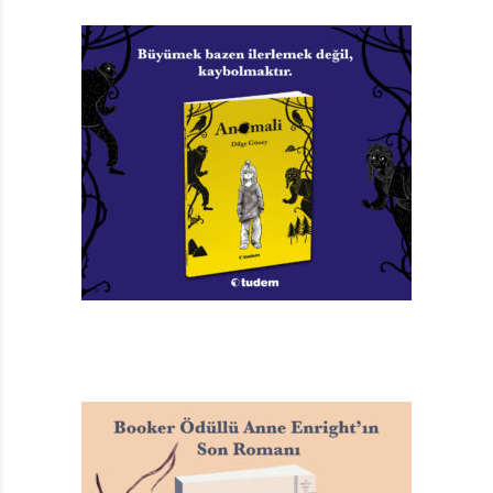
Sürükleyici hikâyesine, yaşayan ve hareketli çizgileriyle
zenginlik katmayı başaran genç sanatçı, bize hem
Okuldaki Sır serisi hem de sanatıyla ilgili merak
ettiklerimizi anlattı…
Okuldaki Sır serisinin hem yazarı hem de
illüstratörüsünüz. Hem metinleri yazmak hem çizimleri
yapmak büyük avantaj olmalı. Bence bir avantaj. Çünkü
sadece
yazar ya da çizer olsaydım, yaptığım işe tam anlamıyla
kendi sanat perspektifimi aktaramazdım. Her ikisini
yapınca o iş tamamen sizin oluyor.
Çok genç bir santaçısınız. Çocuklar için manga çizmeyi
daha mı eğlenceli buluyorsunuz?
30 yaşımdayım ama hedef kitlemi kendi yaş skalama