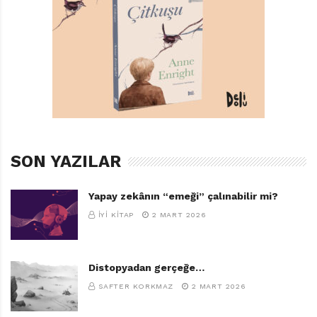
göre belirlemiyorum tabii. Bence iyi yazılmış her çizgi
roman, her yaş grubu için zevkli bir okuma sağlar.
Altı yaşındayken Japonya’dan Avustralya’ya
taşınmışsınız. Bu farklı kültürün sanatınıza etkisi nasıl
oldu?
Avustralya pek çok farklı kültürün birlikte yaşadığı ve
kaynaştığı bir kültür. Bu nedenle sanatımda ‘çok
kültürlülük’ temel çıkış noktası diyebilirim.
SON YAZILAR
Korku edebiyatıyla çok haşır neşirsiniz… Neredeyse
Yapay zekânın “emeği” çalınabilir mi?
bütün hikâyelerinizde gerilim ve korku öğesi kendini
İYI KITAP
2 MART 2026
gösteriyor. Korku edebiyatına özel bir ilgim olduğu
doğru. Ama bilim kurgu ya da drama da ilgimi çeker.
Aslında ben iyi yazılmış her metnin okunabileceğini
Distopyadan gerçeğe…
düşünüyorum. Yazar olarak gerilim ve korku hikâyeleri
SAFTER KORKMAZ
2 MART 2026
yazmak, bana hem eğlenceli hem de büyüleyici geliyor.
Korku yazmak insanın içinde saklı olan ‘karanlık’ tarafı