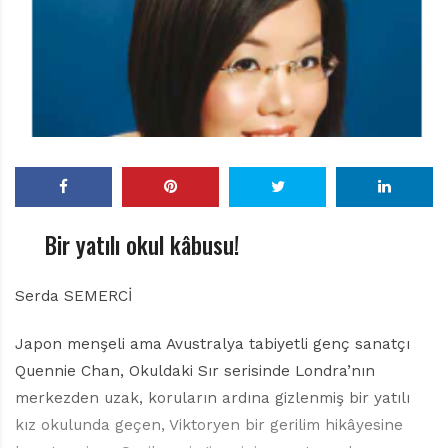
r
ı
D
e
r
g
i
s
i
Bir yatılı okul kâbusu!
Serda SEMERCİ
Japon menşeli ama Avustralya tabiyetli genç sanatçı
Quennie Chan, Okuldaki Sır serisinde Londra’nın
merkezden uzak, koruların ardına gizlenmiş bir yatılı
kız okulunda geçen, Viktoryen bir gerilim hikâyesine