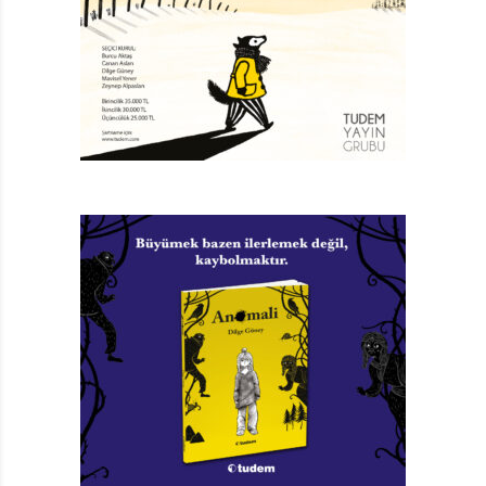
durum özetle şöyle: Çocuk ve gençlik edebiyatı tüm
olumsuz etkenlere karşın gelişmeyi sürdürüyor.
Mesela son yıllarda, edebiyatın çeşitli alanlarında
olduğu gibi, çocuk edebiyatında da yazar ve dolayısıyla
eser sayısında bir artış var. Siz bu büyümeyi nasıl
değerlendiriyor, sebebini hangi etkenlere
bağlıyorsunuz?
Haklısınız. Son yıllarda çocuk edebiyatı alanında kitap
patlaması yaşanıyor. Bunun nedenlerini şöyle
irdeleyebiliriz: İlk olarak, yayınevlerinin kendilerine
sunulan eserleri ince eleyip sık dokumadan
yayımlamalarından bahsedebiliriz. İkinci etken, çocuk
edebiyatı alanında uzman eleştirmenlerin
olmaması. Üçüncü olarak da kimi yazarların genelde ilk
kitaplarını, bazen