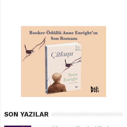
de devam kitaplarını yayıncıya para vererek
yayımlatması. Meydanın böylesine boş olması kitap
raflarının özensiz yazılmış kitaplarla dolup taşmasına
neden oluyor.
Sizin edebiyata olan katkınız sadece yazmakla sınırlı
değil. Sanıyorum 2007 yılında Gülten Dayıoğlu Çocuk ve
Gençlik Edebiyatı Vakfı adı altında bir vakıf kurdunuz.
Bu vakfı kurma amacınız neydi ve bugüne kadarki
gelişimini nasıl değerlendiriyorsunuz? Başardıklarınız,
başaramadıklarınız ya da başarmak üzere önünüze
koyduğunuz hedefler neler? Bir de vakfın çalışmaları
kapsamında çocuk edebiyatı alanında ödüller
veriyorsunuz, bize biraz bu ödüllerden bahsedebilir
misiniz?
SON YAZILAR
Ben çocuk ve gençlik edebiyatına yaşamımı adadım. Bu
işe başlarken, kırk sekiz yıl sonra çocuk kitapları