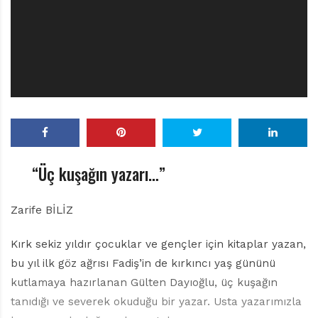
r
ı
D
e
r
g
i
s
i
“Üç kuşağın yazarı…”
Zarife BİLİZ
Kırk sekiz yıldır çocuklar ve gençler için kitaplar yazan,
bu yıl ilk göz ağrısı Fadiş’in de kırkıncı yaş gününü
kutlamaya hazırlanan Gülten Dayıoğlu, üç kuşağın
tanıdığı ve severek okuduğu bir yazar. Usta yazarımızla