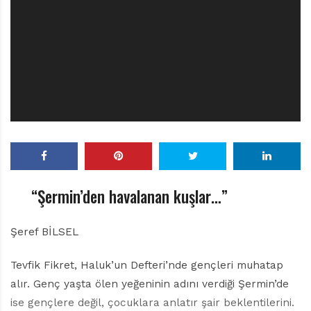
r
ı
D
e
r
g
i
s
i
“Şermin’den havalanan kuşlar…”
Şeref BİLSEL
Tevfik Fikret, Haluk’un Defteri’nde gençleri muhatap
alır. Genç yaşta ölen yeğeninin adını verdiği Şermin’de
ise gençlere değil, çocuklara anlatır şair beklentilerini.