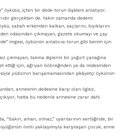
 öyküsü, içten bir dede-torun ilişkisini anlatıyor.
yrıdır gerçekten de. Yakın zamanda dedemi
öykü, sabah erkenden kalkan, saçlarını, bıyıklarını
eden odasından çıkmayan, gazete okumayı ve çay
de” imgesi, öykünün anlatıcısı torun gibi benim için
iz çıkmayan, takma dişlerini bir yoğurt çanağına
t ettiği için, ağrıyan böbreğinden ya da midesinden
nesiyle yıldızının barışamamasından şikâyetçi öykünün
undan, annesinin dedesine karşı olan ilgisiz,
çıkıyor, hatta bu nedenle annesine zarar dahi
, “Sakın, aman, olmaz,” uyarılarının sertliğinde, bir
üyüğünün ılımlı yaklaşımıyla karşılaşan çocuk, anne