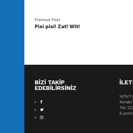
Previous Post
Pisi pisi! Zat! Wit!
BIZI TAKIP
İLET
EDEBILIRSINIZ
1476/1 
Konak/
Tel: 0(
E-post