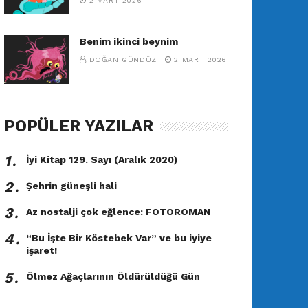
2 MART 2026
Benim ikinci beynim
DOĞAN GÜNDÜZ
2 MART 2026
POPÜLER YAZILAR
1․
İyi Kitap 129. Sayı (Aralık 2020)
2․
Şehrin güneşli hali
3․
Az nostalji çok eğlence: FOTOROMAN
4․
“Bu İşte Bir Köstebek Var” ve bu iyiye
işaret!
5․
Ölmez Ağaçlarının Öldürüldüğü Gün