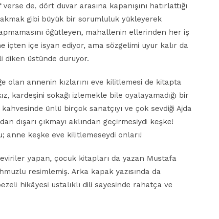
 verse de, dört duvar arasına kapanışını hatırlattığı
 bakmak gibi büyük bir sorumluluk yükleyerek
yapmamasını öğütleyen, mahallenin ellerinden her iş
e içten içe isyan ediyor, ama sözgelimi uyur kalır da
li diken üstünde duruyor.
e olan annenin kızlarını eve kilitlemesi de kitapta
ız, kardeşini sokağı izlemekle bile oyalayamadığı bir
ahvesinde ünlü birçok sanatçıyı ve çok sevdiği Ajda
amdan dışarı çıkmayı aklından geçirmesiydi keşke!
; anne keşke eve kilitlemeseydi onları!
eviriler yapan, çocuk kitapları da yazan Mustafa
ahmuzlu resimlemiş. Arka kapak yazısında da
 bezeli hikâyesi ustalıklı dili sayesinde rahatça ve