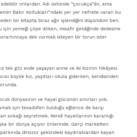
i edebilir onlardan. Adı üstünde “çocukça”dır, ama
min Bakır Koltukları”ndaki yer yer nefrete varan bu
 eden bir kitapta biraz ağır işlendiğini düşündüm ben.
 için yemeği çöpe döken, misafir geldiğinde dedesine
morartıncaya dek vurmak isteyen bir torun ister
ız tek göz evde yaşayan anne ve iki kızının hikâyesi.
ıcısı büyük kız, yaşıtları okula giderken, kendisinden
zorunda.
ocuk dünyasının ve hayal gücünün sınırları yok.
alamak için tesadüfen bulduğu eğlence de karşı
yan sokağı seyretmek. Kendi hayatlarının karanlığı
aşka bir dünya açıyor önlerinde. Gerçi marketten
 parkında dinozor şeklindeki kaydıraklardan kayan