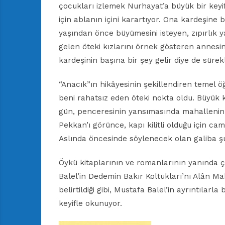
çocukları izlemek Nurhayat’a büyük bir keyif
için ablanın içini karartıyor. Ona kardeşine
yaşından önce büyümesini isteyen, zıpırlık 
gelen öteki kızlarını örnek gösteren annesin
kardeşinin başına bir şey gelir diye de sürek
“Anacık”ın hikâyesinin şekillendiren temel öğ
beni rahatsız eden öteki nokta oldu. Büyük k
gün, penceresinin yansımasında mahallenin k
Pekkan’ı görünce, kapı kilitli olduğu için c
Aslında öncesinde söylenecek olan galiba şu
Öykü kitaplarının ve romanlarının yanında ç
Balel’in Dedemin Bakır Koltukları’nı Alân M
belirtildiği gibi, Mustafa Balel’in ayrıntılarla
keyifle okunuyor.