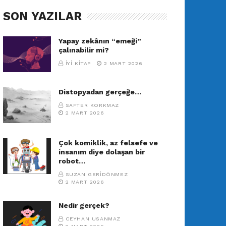
SON YAZILAR
Yapay zekânın “emeği”
çalınabilir mi?
İYI KITAP
2 MART 2026
Distopyadan gerçeğe…
SAFTER KORKMAZ
2 MART 2026
Çok komiklik, az felsefe ve
insanım diye dolaşan bir
robot…
SUZAN GERIDÖNMEZ
2 MART 2026
Nedir gerçek?
CEYHAN USANMAZ