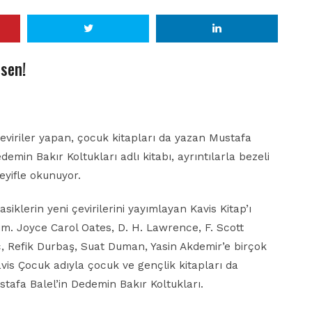
sen!
eviriler yapan, çocuk kitapları da yazan Mustafa
emin Bakır Koltukları adlı kitabı, ayrıntılarla bezeli
keyifle okunuyor.
asiklerin yeni çevirilerini yayımlayan Kavis Kitap’ı
rum. Joyce Carol Oates, D. H. Lawrence, F. Scott
, Refik Durbaş, Suat Duman, Yasin Akdemir’e birçok
avis Çocuk adıyla çocuk ve gençlik kitapları da
stafa Balel’in Dedemin Bakır Koltukları.