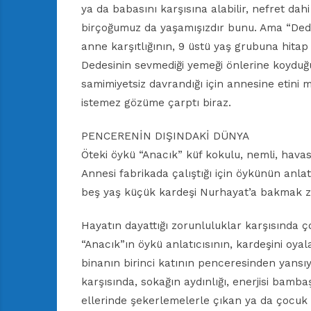
ya da babasını karşısına alabilir, nefret dah
birçoğumuz da yaşamışızdır bunu. Ama “Dede
anne karşıtlığının, 9 üstü yaş grubuna hitap
Dedesinin sevmediği yemeği önlerine koyduğu
samimiyetsiz davrandığı için annesine etini 
istemez gözüme çarptı biraz.
PENCERENİN DIŞINDAKİ DÜNYA
Öteki öykü “Anacık” küf kokulu, nemli, havas
Annesi fabrikada çalıştığı için öykünün anlat
beş yaş küçük kardeşi Nurhayat’a bakmak 
Hayatın dayattığı zorunluluklar karşısında ç
“Anacık”ın öykü anlatıcısının, kardeşini oy
binanın birinci katının penceresinden yansı
karşısında, sokağın aydınlığı, enerjisi bamb
ellerinde şekerlemelerle çıkan ya da çocuk