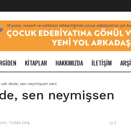
RGİDEN
KİTAPLAR
HAKKIMIZDA
İLETİŞİM
ARŞ
 vah dede, sen neymişsen sen!
de, sen neymişsen
2011
,
TUĞBA ERIŞ
0