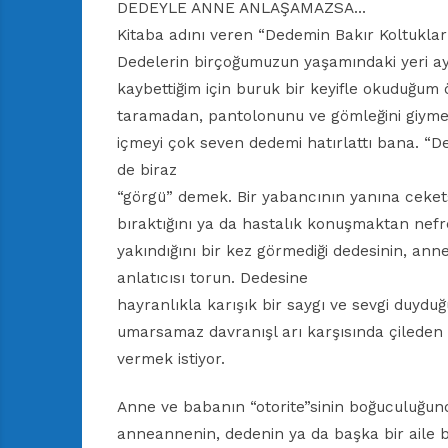
DEDEYLE ANNE ANLAŞAMAZSA…
Kitaba adını veren “Dedemin Bakır Koltukları”
Dedelerin birçoğumuzun yaşamındaki yeri a
kaybettiğim için buruk bir keyifle okuduğum 
taramadan, pantolonunu ve gömleğini giym
içmeyi çok seven dedemi hatırlattı bana. “De
de biraz
“görgü” demek. Bir yabancının yanına cekets
bıraktığını ya da hastalık konuşmaktan nefre
yakındığını bir kez görmediği dedesinin, an
anlatıcısı torun. Dedesine
hayranlıkla karışık bir saygı ve sevgi duyduğ
umarsamaz davranışl arı karşısında çileden 
vermek istiyor.
Anne ve babanın “otorite”sinin boğuculuğunda
anneannenin, dedenin ya da başka bir aile b