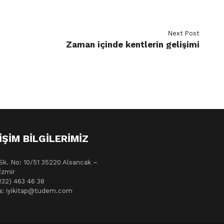
Next Post
Zaman içinde kentlerin gelişimi
IŞIM BILGILERIMIZ
Sk. No: 10/51 35220 Alsancak –
İzmir
232) 463 46 38
a: iyikitap@tudem.com