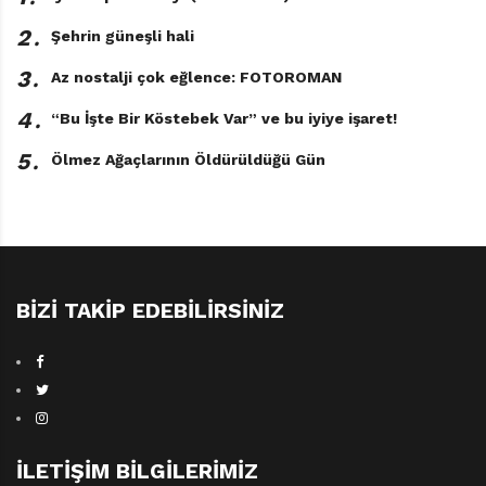
soruları da sorduruyor.
2․
Şehrin güneşli hali
Savaşların sadece orduların çatışması anlamına
3․
Az nostalji çok eğlence: FOTOROMAN
gelmediğini; aynı zamanda zihniyetlerin, değerlerin ve
4․
“Bu İşte Bir Köstebek Var” ve bu iyiye işaret!
çıkarların çatışması sonucunda çıktığını hatırlatan
Kardeşimin Gölgesinde, savaşın çatışma yaşanan
5․
Ölmez Ağaçlarının Öldürüldüğü Gün
yerlerle sınırlı kalmadığını da net biçimde gösteren bir
anlatı.
BIZI TAKIP EDEBILIRSINIZ
İLETIŞIM BILGILERIMIZ