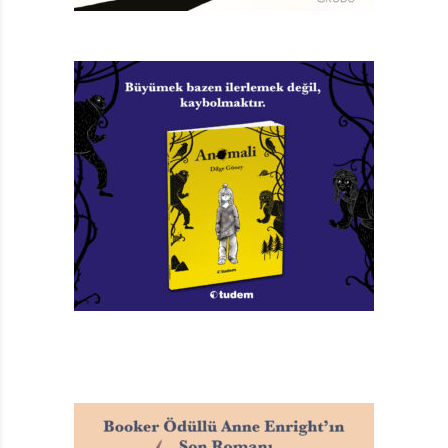
gittikçe, kitap anıların aktarılmasının ötesine de
geçiyor.
Yine de yazar kitapta ağırlıklı olarak ailesinin
hayatından parçalar aktarıyor. Savaş zamanı çok
küçük olduğu için hatıraları daha çok savaş sonrasıyla
ilgili. Hatırladığı olaylar aracılığıyla babasının nasıl biri
olduğunu kavramaya çalışıyor. Onun kişilik özellikleri,
alışkanlıkları, bakış açısı gibi olgulardan yola çıkarak
babasının savaş sırasındaki tutumuna ilişkin ipuçları
arıyor. Timm’in kafasındaki sorular insanların savaştan
önce Nazi partisini nasıl iktidara getirdikleri ve savaş
sırasında neler yaptıkları hakkında değil. Yaşananlara
öyle ya da böyle katkısı olan babasının neslinin,
bunlardan ötürü sonraları suçluluk duyup duymadığını,
yaşananların ardından değişip değişmediğini anlamaya