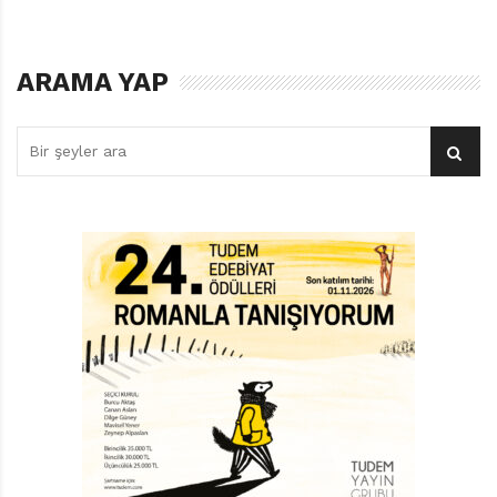
öğrendiklerinde nasıl karşılayıp ne gibi tepkiler
verdikleri.
ARAMA YAP
AKILDIŞI BİR ÜLKÜ
Alman edebiyatçı Uwe Timm’in Kardeşimin Gölgesinde
isimli kitabı da bu gibi sorulara yanıt arıyor. Timm’in bu
sorunun peşine düşmesinin özel bir nedeni var: Hem
ağabeyi hem de babası Nazi saflarında savaşmış;
ağabeyi 1943’te, yazar üç yaşındayken, Rusya
cephesinde ölmüş. Timm, kitabında ağabeyinin savaş
sırasında tuttuğu günlükle ailesine gönderdiği
mektuplardan ve çok sık olmasa da aile içerisindeki
konuşmalardan aklında kalanlardan yararlanmış. Bu
yanıyla bir anı kitabı gibi görünse de Timm asıl amacı
olan, “Nasıl oldu da insanlar böylesine akıldışı bir
ülkünün ardından başkalarını öldürdüler ya da
öldürülmesine göz yumdular?” sorusunun peşinden