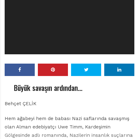
r
ı
D
e
r
g
i
s
i
Büyük savaşın ardından…
Behçet ÇELİK
Hem ağabeyi hem de babası Nazi saflarında savaşmış
olan Alman edebiyatçı Uwe Timm, Kardeşimin
Gölgesinde adlı romanında, Nazilerin insanlık suçlarına