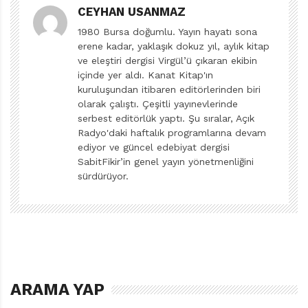
CEYHAN USANMAZ
1. Klasikler, haklarında asla “okuyorum” sözünü değil,
1980 Bursa doğumlu. Yayın hayatı sona
genellikle “yeniden okuyorum” sözünü işittiğimiz
erene kadar, yaklaşık dokuz yıl, aylık kitap
kitaplardır.
ve eleştiri dergisi Virgül’ü çıkaran ekibin
içinde yer aldı. Kanat Kitap'ın
kuruluşundan itibaren editörlerinden biri
2. Okumuş ve sevmiş olanlar için zenginlik anlamına
olarak çalıştı. Çeşitli yayınevlerinde
gelen, ama zevkine varabileceği daha iyi koşullarda ilk
serbest editörlük yaptı. Şu sıralar, Açık
kez okuma şansını bulanlar için de o denli zenginlik
Radyo'daki haftalık programlarına devam
demek olan kitaplara klasik denir.
ediyor ve güncel edebiyat dergisi
SabitFikir’in genel yayın yönetmenliğini
sürdürüyor.
3. Klasikler, gerek unutulmazlıklarıyla varlıklarını
duyurduklarında, gerek kolektif ya da bireysel bilinçdışı
kılığına bürünüp belleğin katmanları arasında
gizlendiklerinde, özel bir etki gösteren kitaplardır.
4. Bir klasiği her yeniden okuma, ilk okuma gibi bir
keşif
ARAMA YAP
okumasıdır.