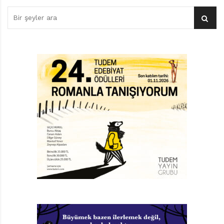
5. Bir klasiği her ilk okuma, aslında bir yeniden
okumadır.
6. Bir klasik, söyleyecekleri asla tükenmeyen bir
kitaptır.
7. Klasikler, bizim okumamızdan önceki okumaların izini
üzerlerinde taşıyarak ve geçtikleri kültür ya da
kültürlerde (ya da daha yalın bir dille, dil ya da
görenekte) bıraktıkları izi peşlerinden sürükleyerek
bize ulaşan kitaplardır.
8. Bir klasik, sürekli olarak kendisi hakkında bir eleştirel
söylemler bütününü tahrik eden, ama hep onları
silkeleyip üzerinden atan yapıttır.
9. Klasikler, haklarında duyduklarımızla ne kadar