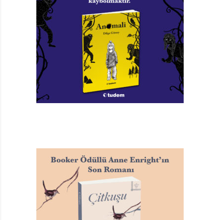
bildiğimize inanıyorsak gerçekten okuduğumuzda o
kadar yeni, beklenmedik, benzersiz bulduğumuz
kitaplardır.
10. Eski çağların tılsımları gibi, evrenin eşdeğeri biçimini
alan bir kitaba klasik denir.
11. “Senin” klasiğin, kayıtsız kalamayacağın ve onunla
bağlantılı olarak, hatta onunla karşıtlık içinde kendini
tanımlamanı sağlayan yapıttır.
12. Bir klasik, öteki klasiklerden önce gelen bir kitaptır;
ama önce ötekileri, sonra da bu kitabı okuyan kişi,
hemen onun soykütüğü içindeki yerini fark eder.
13. Güncelliği arka plandaki gürültü konumuna atma
eğilimi gösteren, ama aynı zamanda bu arka plandaki
gürültü olmadan yapamayan şey, klasiktir.