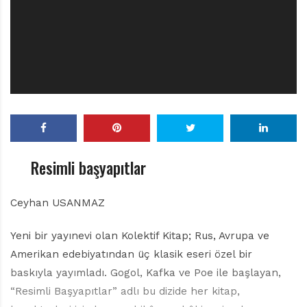
r
ı
D
e
r
g
i
s
i
Resimli başyapıtlar
Ceyhan USANMAZ
Yeni bir yayınevi olan Kolektif Kitap; Rus, Avrupa ve
Amerikan edebiyatından üç klasik eseri özel bir
baskıyla yayımladı. Gogol, Kafka ve Poe ile başlayan,
“Resimli Başyapıtlar” adlı bu dizide her kitap,