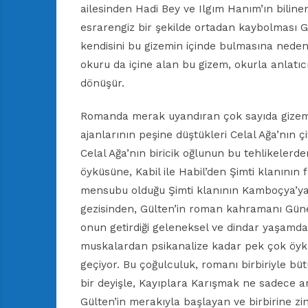
ailesinden Hadi Bey ve Ilgım Hanım’ın biline
esrarengiz bir şekilde ortadan kaybolması G
kendisini bu gizemin içinde bulmasına neden
okuru da içine alan bu gizem, okurla anlatıc
dönüşür.
Romanda merak uyandıran çok sayıda gizemli 
ajanlarının peşine düştükleri Celal Ağa’nın ç
Celal Ağa’nın biricik oğlunun bu tehlikeler
öyküsüne, Kabil ile Habil’den Şimti klanının 
mensubu olduğu Şimti klanının Kamboçya’ya 
gezisinden, Gülten’in roman kahramanı Güne
onun getirdiği geleneksel ve dindar yaşamdan,
muskalardan psikanalize kadar pek çok öykü,
geçiyor. Bu çoğulculuk, romanı birbiriyle b
bir deyişle, Kayıplara Karışmak ne sadece an
Gülten’in merakıyla başlayan ve birbirine zi