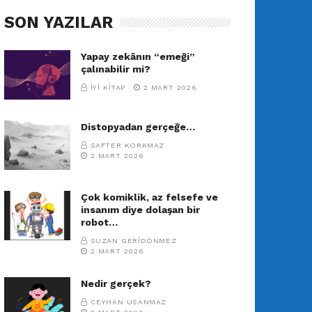
SON YAZILAR
Yapay zekânın “emeği”
çalınabilir mi?
İYI KITAP
2 MART 2026
Distopyadan gerçeğe…
SAFTER KORKMAZ
2 MART 2026
Çok komiklik, az felsefe ve
insanım diye dolaşan bir
robot…
SUZAN GERIDÖNMEZ
2 MART 2026
Nedir gerçek?
CEYHAN USANMAZ