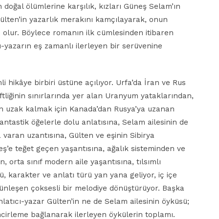
n doğal ölümlerine karşılık, kızları Güneş Selam’ın
ülten’in yazarlık merakını kamçılayarak, onun
 olur. Böylece romanın ilk cümlesinden itibaren
ı-yazarın eş zamanlı ilerleyen bir serüvenine
hikâye birbiri üstüne açılıyor. Urfa’da İran ve Rus
iftliğinin sınırlarında yer alan Uranyum yataklarından,
den uzak kalmak için Kanada’dan Rusya’ya uzanan
fantastik öğelerle dolu anlatısına, Selam ailesinin de
varan uzantısına, Gülten ve eşinin Sibirya
ş’e teğet geçen yaşantısına, ağalık sisteminden ve
 orta sınıf modern aile yaşantısına, tılsımlı
 karakter ve anlatı türü yan yana geliyor, iç içe
ütünleşen çoksesli bir melodiye dönüştürüyor. Başka
latıcı-yazar Gülten’in ne de Selam ailesinin öyküsü;
ncirleme bağlanarak ilerleyen öykülerin toplamı.