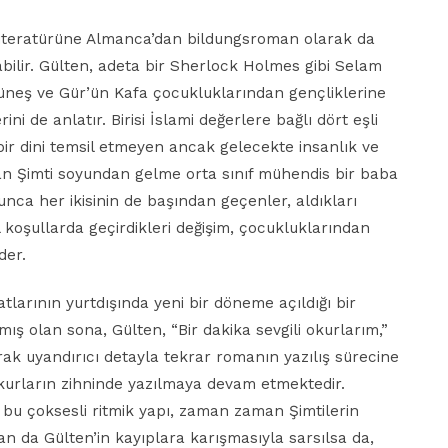
literatürüne Almanca’dan bildungsroman olarak da
ilir. Gülten, adeta bir Sherlock Holmes gibi Selam
 Güneş ve Gür’ün Kafa çocukluklarından gençliklerine
ni de anlatır. Birisi İslami değerlere bağlı dört eşli
 bir dini temsil etmeyen ancak gelecekte insanlık ve
lan Şimti soyundan gelme orta sınıf mühendis bir baba
unca her ikisinin de başından geçenler, aldıkları
l koşullarda geçirdikleri değişim, çocukluklarından
der.
larının yurtdışında yeni bir döneme açıldığı bir
ış olan sona, Gülten, “Bir dakika sevgili okurlarım,”
k uyandırıcı detayla tekrar romanın yazılış sürecine
okurların zihninde yazılmaya devam etmektedir.
 bu çoksesli ritmik yapı, zaman zaman Şimtilerin
n da Gülten’in kayıplara karışmasıyla sarsılsa da,