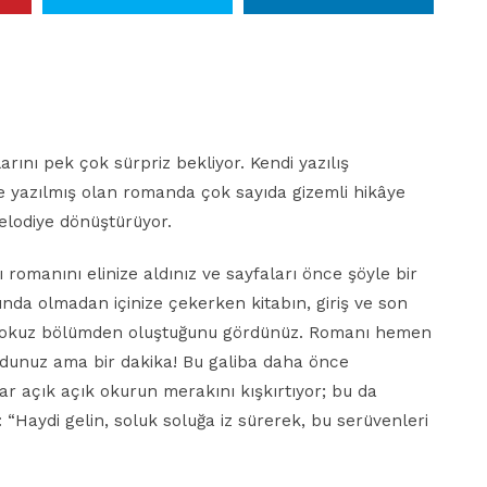
rını pek çok sürpriz bekliyor. Kendi yazılış
e yazılmış olan romanda çok sayıda gizemli hikâye
melodiye dönüştürüyor.
romanını elinize aldınız ve sayfaları önce şöyle bir
ında olmadan içinize çekerken kitabın, giriş ve son
mış dokuz bölümden oluştuğunu gördünüz. Romanı hemen
dunuz ama bir dakika! Bu galiba daha önce
 açık açık okurun merakını kışkırtıyor; bu da
“Haydi gelin, soluk soluğa iz sürerek, bu serüvenleri