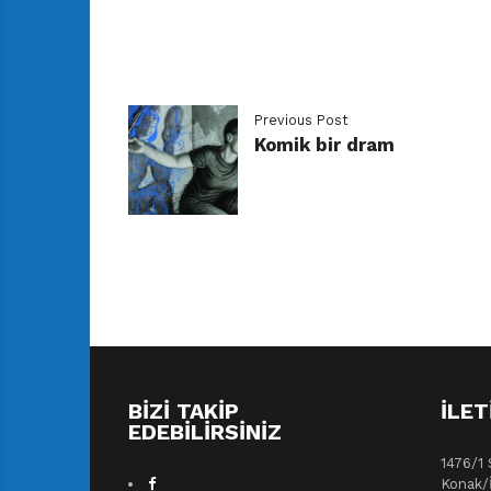
Previous Post
Komik bir dram
BIZI TAKIP
İLET
EDEBILIRSINIZ
1476/1 
Konak/