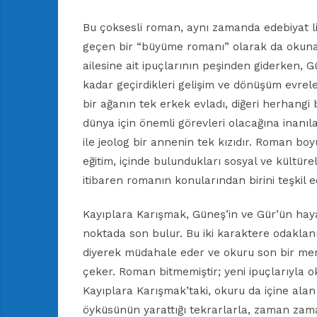
Bu çoksesli roman, aynı zamanda edebiyat 
geçen bir “büyüme romanı” olarak da okunab
ailesine ait ipuçlarının peşinden giderken,
kadar geçirdikleri gelişim ve dönüşüm evreleri
bir ağanın tek erkek evladı, diğeri herhangi
dünya için önemli görevleri olacağına inanı
ile jeolog bir annenin tek kızıdır. Roman boy
eğitim, içinde bulundukları sosyal ve kültüre
itibaren romanın konularından birini teşkil e
Kayıplara Karışmak, Güneş’in ve Gür’ün hayat
noktada son bulur. Bu iki karaktere odaklanm
diyerek müdahale eder ve okuru son bir mera
çeker. Roman bitmemiştir; yeni ipuçlarıyla 
Kayıplara Karışmak’taki, okuru da içine alan
öyküsünün yarattığı tekrarlarla, zaman zama