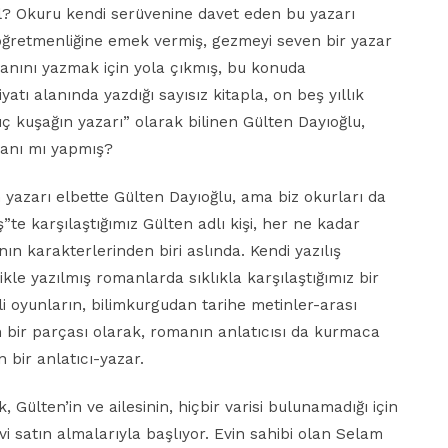
Okuru kendi serüvenine davet eden bu yazarı
l öğretmenliğine emek vermiş, gezmeyi seven bir yazar
manını yazmak için yola çıkmış, bu konuda
tı alanında yazdığı sayısız kitapla, on beş yıllık
üç kuşağın yazarı” olarak bilinen Gülten Dayıoğlu,
anı mı yapmış?
 yazarı elbette Gülten Dayıoğlu, ama biz okurları da
ş”te karşılaştığımız Gülten adlı kişi, her ne kadar
nın karakterlerinden biri aslında. Kendi yazılış
le yazılmış romanlarda sıklıkla karşılaştığımız bir
i oyunların, bilimkurgudan tarihe metinler-arası
ın bir parçası olarak, romanın anlatıcısı da kurmaca
 bir anlatıcı-yazar.
lten’in ve ailesinin, hiçbir varisi bulunamadığı için
evi satın almalarıyla başlıyor. Evin sahibi olan Selam