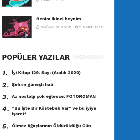
2 MART 2026
Benim ikinci beynim
DOĞAN GÜNDÜZ
2 MART 2026
POPÜLER YAZILAR
1․
İyi Kitap 129. Sayı (Aralık 2020)
2․
Şehrin güneşli hali
3․
Az nostalji çok eğlence: FOTOROMAN
4․
“Bu İşte Bir Köstebek Var” ve bu iyiye
işaret!
5․
Ölmez Ağaçlarının Öldürüldüğü Gün