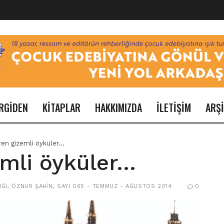
RGİDEN
KİTAPLAR
HAKKIMIZDA
İLETİŞİM
ARŞ
iren gizemli öyküler…
zemli öyküler…
IĞI
,
ÖZNUR ŞAHIN
,
SAYI 065 - TEMMUZ - AĞUSTOS 2014
0