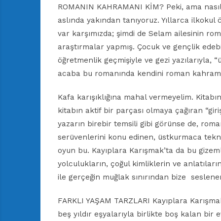
ROMANIN KAHRAMANI KİM? Peki, ama nasıl? 
aslında yakından tanıyoruz. Yıllarca ilkoku
var karşımızda; şimdi de Selam ailesinin ro
araştırmalar yapmış. Çocuk ve gençlik edebiya
öğretmenlik geçmişiyle ve gezi yazılarıyla, “
acaba bu romanında kendini roman kahram
Kafa karışıklığına mahal vermeyelim. Kitabın
kitabın aktif bir parçası olmaya çağıran “giri
yazarın birebir temsili gibi görünse de, roma
serüvenlerini konu edinen, üstkurmaca teknik
oyun bu. Kayıplara Karışmak’ta da bu gizeml
yolculukların, çoğul kimliklerin ve anlatılar
ile gerçeğin muğlak sınırından bize seslenen
FARKLI YAŞAM TARZLARI Kayıplara Karışmak, Gü
beş yıldır eşyalarıyla birlikte boş kalan bir 