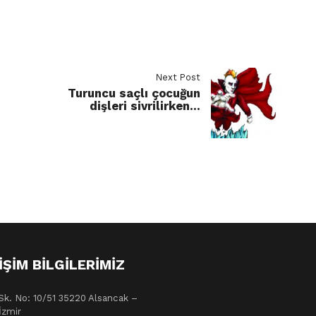
Next Post
Turuncu saçlı çocuğun
dişleri sivrilirken…
IŞIM BILGILERIMIZ
Sk. No: 10/51 35220 Alsancak –
İzmir