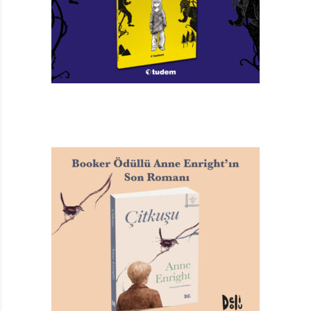
mavzerini kuşanıp koltuk değnekleriyle sipere ilerler.
Yolu üzerindeki bir arsada savaş oyunu oynayan ve
ellerindeki taşları silahla ateş eder gibi Ermeni
mahallesine doğru fırlatan çocuklar vardır. Bu sahne
ile roman biter.
Yazarın ikinci çocuk romanı Garip, on iki yaşındaki
Ateş’in yaralı, yavru bir sokak köpeğini, Garip’i,
sahiplenme, ailesine kabul ettirebilme hikâyesidir. Olay
herkesin birbirini tanıdığı, çocukların sokakta oynadığı,
evlerin avlularında meyve ağaçlarının, bir köşesinde de
kümeslerin olduğu Üsküdar Selimiye’deki bir mahallede
geçer. Evin en yaşlısı babaanne, Ateş’in tüm ısrarlarına
rağmen köpeği sahiplenmek istemez. Garip, bir gece
tavukları çalmak için kümese giren hırsızları
kovalayınca önce babaannenin güvenini, kısa bir süre
sonra da bahçe içine kurulan bir kulübede yaşama