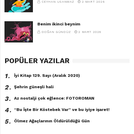
CEYHAN USANMAZ
2 MART 2026
İçin romanlarındaki yaklaşımının aksine hiçbir ayrım
gözetmeksizin tüm çocukların yüreklerine
seslenebilmesinden kaynaklanmaktadır.
Benim ikinci beynim
DOĞAN GÜNDÜZ
2 MART 2026
Hep Bu Topraklar İçin • Fikret Arıt
• Baha Matbaası, İstanbul, 1961 •
107 sayfa
POPÜLER YAZILAR
1․
İyi Kitap 129. Sayı (Aralık 2020)
2․
Şehrin güneşli hali
3․
Az nostalji çok eğlence: FOTOROMAN
4․
“Bu İşte Bir Köstebek Var” ve bu iyiye işaret!
5․
Ölmez Ağaçlarının Öldürüldüğü Gün