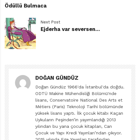
maçı kazabilmek için Ahmet’e kendi takımlarına
Ödüllü Bulmaca
transfer olmasını teklif eder: Transfer ücreti olarak bir
çift ayakkabı, forma, don, çorap, on lira da transfer
Next Post
parası vereceklerdir. Ahmet’in aklını çelen futbol
Ejderha var seversen…
ayakkabıları olur, teklifi hiç düşünmeden kabul eder.
Ancak bu davranışı takım arkadaşlarıyla arasını açar.
Transfer Ahmet (1969), Fikret Arıt’ın (d.1918- ö.1989)
yazdığı çocuk romanlarının üçüncüsüdür. Bundan önce
Garip (1966), Garip’ten önce de Küçük Fedailer (1962)
DOĞAN GÜNDÜZ
yayımlanmıştır. Yazarın 1961’de çıkan Hep Bu Topraklar
Doğan Gündüz 1966'da İstanbul'da doğdu.
İçin romanı ise Küçük Fedailer adlı çocuk romanının
ODTÜ Makine Mühendisliği Bölümü'nde
habercisidir.
lisans, Conservatoire National Des Arts et
Hep Bu Topraklar İçin, Marmara takımadalarından
Métiers (Paris) Teknoloji Tarihi bölümünde
Kapıdağ ile Tekirdağ arasında kalan adalar
yüksek lisans yaptı. İlk çocuk kitabı Kaçan
Uykuların Peşinden’in yayımlandığı 2013
topluluğunda yaşayan Rum ve Türk komşuların
yılından bu yana çocuk kitapları, Can
Kurtuluş Savaşı sırasında birbirlerine düşman hâle
Çocuk ve Yapı Kredi Yayınları’ndan çıkıyor.
gelişlerini anlatır. Burada yazar resmi tarihin
2015 yılında Ege Yayınları tarafından