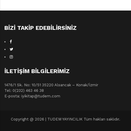
Küçük Fedailer • Fikret Arıt •
Türkiye Yayınları, 1962 • 77 sayfa
BIZI TAKIP EDEBILIRSINIZ
İLETIŞIM BILGILERIMIZ
1476/1 Sk. No: 10/51 35220 Alsancak – Konak/İzmir
Tel: 0(232) 463 46 38
E-posta: iyikitap@tudem.com
Copyright @ 2026 | TUDEM YAYINCILIK Tüm hakları saklıdır.
Garip • Fikret Arıt • Baha