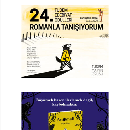
savaşır. Komutanları onlardan “Antep’te durumun çok
kötü” olduğunu bildiren bir mektubu yardım çağırmak
için kolordu komutanına götürmelerini ister. Bu zorlu
görevde Fransız kuşatmasını aşmaları gerekir. “Kanım
millete helal olsun” diyerek “millet uğruna” yola çıkan
iki arkadaş kısa sürede yakalanır. Serbest
bırakılmalarının ardından Fransız askerlerinin yaylım
ateşi altında kalırlar. Kurşun yağmurunda İsmail ölür,
bacağından yaralanan Mehmet ise Amerikan
hastanesinde açar gözünü. Tedavisi sırasında yabancı
doktor Mehmet’e ne kadar sevecen yaklaşırsa Ermeni
hastabakıcılar da o kadar kötü davranır. Mehmet
Fransızlarla iş birliği içindeki Ermenilere öfkelidir.
Kangren olan bacağı kesilmesine rağmen aklı bir an
önce cepheye dönmekte, İsmail’in öcünü almaktadır.
Mehmet iyileşince bir Fransız çavuşuyla değişim
yapılarak Türk kesimine geçer. Çarpışmak için yeniden