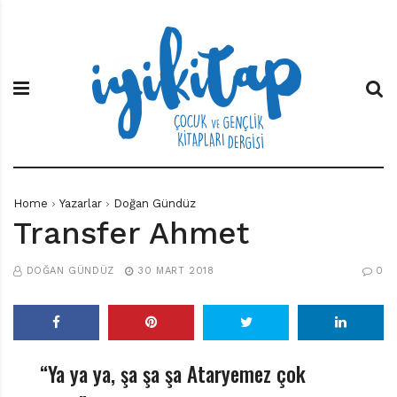
S
İ
Ç
k
y
o
i
i
c
p
K
u
t
i
k
o
t
v
c
a
e
o
p
G
n
e
t
n
e
ç
Home
Yazarlar
Doğan Gündüz
n
l
Transfer Ahmet
t
i
k
K
DOĞAN GÜNDÜZ
30 MART 2018
0
i
t
a
p
l
“Ya ya ya, şa şa şa Ataryemez çok
a