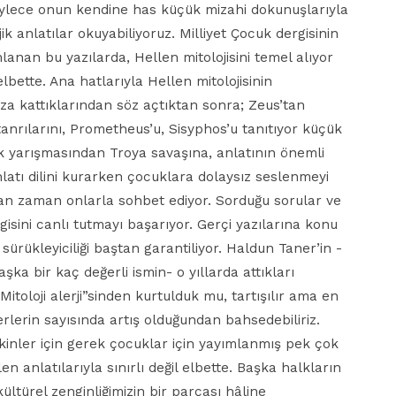
öylece onun kendine has küçük mizahi dokunuşlarıyla
jik anlatılar okuyabiliyoruz. Milliyet Çocuk dergisinin
lanan bu yazılarda, Hellen mitolojisini temel alıyor
lbette. Ana hatlarıyla Hellen mitolojisinin
za kattıklarından söz açtıktan sonra; Zeus’tan
anrılarını, Prometheus’u, Sisyphos’u tanıtıyor küçük
ik yarışmasından Troya savaşına, anlatının önemli
nlatı dilini kurarken çocuklara dolaysız seslenmeyi
zaman zaman onlarla sohbet ediyor. Sorduğu sorular ve
lgisini canlı tutmayı başarıyor. Gerçi yazılarına konu
sürükleyiciliği baştan garantiliyor. Haldun Taner’in -
ka bir kaç değerli ismin- o yıllarda attıkları
oloji alerji”sinden kurtulduk mu, tartışılır ama en
serlerin sayısında artış olduğundan bahsedebiliriz.
işkinler için gerek çocuklar için yayımlanmış pek çok
n anlatılarıyla sınırlı değil elbette. Başka halkların
kültürel zenginliğimizin bir parçası hâline