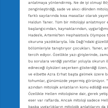
anlatmaya yönlendirmiş. Ne de iyi olmuş! B
zenginleştirdiği, sade ve akıcı dilinden mitolo
farklı sayılarında kısa masallar olarak yayım
Haldun Taner. Tüm bir mitolojiyi anlatmıyor e
başlangıcından, kaynaklarından, uygarlığımı
Hades’e, Artemis’ten Hephaistos’a Olympos t
okuruna yazdıklarıyla. İda Dağı’ndaki güzell
bölümleriyle tanıştırıyor çocukları. Taner, a
tercih ediyor. Özellikle yazı girişlerinde, 
bu sorulara verdiği yanıtlar yoluyla okurun i
edineceği öyküleri seçerken gösterdiği özen, 
ve elbette Azra Erhat başta gelmek üzere baş
tohumlar, günümüzde yeşermiş görünüyor. “Mit
azından mitolojik anlatıların konu edildiği e
Özellikle Hellen mitolojisine dair, gerek yet
eser var raflarda. Ancak mitoloji sadece Helle
başka uygarlıkların mitolojik anlatılarını da 