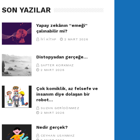
SON YAZILAR
Yapay zekânın “emeği”
çalınabilir mi?
İYI KITAP
2 MART 2026
Distopyadan gerçeğe…
SAFTER KORKMAZ
2 MART 2026
Çok komiklik, az felsefe ve
insanım diye dolaşan bir
robot…
SUZAN GERIDÖNMEZ
2 MART 2026
Nedir gerçek?
CEYHAN USANMAZ