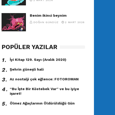
2 MART 2026
Benim ikinci beynim
DOĞAN GÜNDÜZ
2 MART 2026
POPÜLER YAZILAR
1․
İyi Kitap 129. Sayı (Aralık 2020)
2․
Şehrin güneşli hali
3․
Az nostalji çok eğlence: FOTOROMAN
4․
“Bu İşte Bir Köstebek Var” ve bu iyiye
işaret!
5․
Ölmez Ağaçlarının Öldürüldüğü Gün