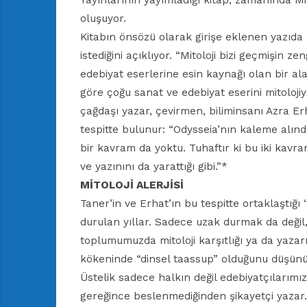
Yayınlarının yayımladığı kitap, zamanında Mil
oluşuyor.
Kitabın önsözü olarak girişe eklenen yazıda
istediğini açıklıyor. “Mitoloji bizi geçmişin z
edebiyat eserlerine esin kaynağı olan bir alan
göre çoğu sanat ve edebiyat eserini mitoloji
çağdaşı yazar, çevirmen, biliminsanı Azra Er
tespitte bulunur: “Odysseia’nın kaleme alındı
bir kavram da yoktu. Tuhaftır ki bu iki kavra
ve yazınını da yarattığı gibi.”*
MİTOLOJİ ALERJİSİ
Taner’in ve Erhat’ın bu tespitte ortaklaştığı ‘6
durulan yıllar. Sadece uzak durmak da değil
toplumumuzda mitoloji karşıtlığı ya da yazarı
kökeninde “dinsel taassup” olduğunu düşünüy
Üstelik sadece halkın değil edebiyatçılarımı
gereğince beslenmediğinden şikayetçi yazar.