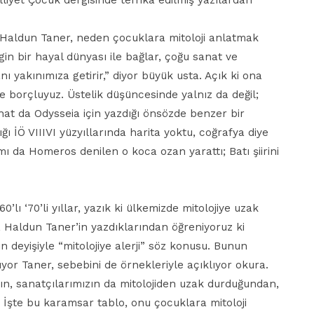
liyet Çocuk dergisinde tefrika edilmiş yazılardan
 Haldun Taner, neden çocuklara mitoloji anlatmak
engin bir hayal dünyası ile bağlar, çoğu sanat ve
ı yakınımıza getirir,” diyor büyük usta. Açık ki ona
ye borçluyuz. Üstelik düşüncesinde yalnız da değil;
hat da Odysseia için yazdığı önsözde benzer bir
ğı İÖ VIIIVI yüzyıllarında harita yoktu, coğrafya diye
mı da Homeros denilen o koca ozan yarattı; Batı şiirini
0’lı ‘70’li yıllar, yazık ki ülkemizde mitolojiye uzak
, Haldun Taner’in yazdıklarından öğreniyoruz ki
n deyişiyle “mitolojiye alerji” söz konusu. Bunun
or Taner, sebebini de örnekleriyle açıklıyor okura.
zın, sanatçılarımızın da mitolojiden uzak durduğundan,
 İşte bu karamsar tablo, onu çocuklara mitoloji