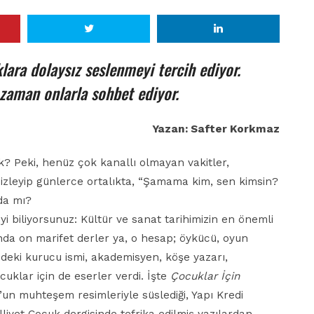
klara dolaysız seslenmeyi tercih ediyor.
 zaman onlarla sohbet ediyor.
Yazan: Safter Korkmaz
k? Peki, henüz çok kanallı olmayan vakitler,
 izleyip günlerce ortalıkta, “Şamama kim, sen kimsin?
da mı?
yi biliyorsunuz: Kültür ve sanat tarihimizin en önemli
nda on marifet derler ya, o hesap; öykücü, oyun
zdeki kurucu ismi, akademisyen, köşe yazarı,
cuklar için de eserler verdi. İşte
Çocuklar İçin
un muhteşem resimleriyle süslediği, Yapı Kredi