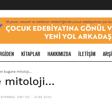
RGİDEN
KİTAPLAR
HAKKIMIZDA
İLETİŞİM
ARŞ
n bugüne mitoloji…
 mitoloji…
 KORKMAZ
,
SAYI 120 - OCAK 2020