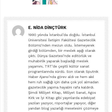
hayattaki varlığımızı, dünyadaki yerimizi en çok
anımsatan şey bu şaşkınlık duygusu olabilir. Dünyadaki
her gününüzü hayatın son günü kadar ilk günü gibi
yaşamaya çalıştığınızı düşünün bir an. Bu sıfırdan bakış
E. NIDA DINÇTÜRK
için işimizi kolaylaştıracak empati ise muhtemelen
1990 yılında İstanbul’da doğdu. İstanbul
dünyaya henüz gelmiş birisi sayesinde mümkün olabilir.
Üniversitesi İletişim Fakültesi Gazetecilik
Bölümü’nden mezun oldu. İstemeyerek
Şimdi, bunun için bir uzaylı bekleyip ortalığı birbirine
girdiği bölümden, bir meslek aşığı olarak
katmaktansa gözlerimizi bir bebeğe çevirebiliriz.
çıktı. Dünya Gazetesi’nde editörlük ve
muhabirlik yaparak başladığı meslek
Isabel Minhos Martins’in Sevcan Şahin çevirisi ile Koç
yaşamını, TRT’de çeşitli kültür sanat
Üniversitesi Yayınlarından çıkan kitabı Ben Dünyaya
programlarında sürdü. Son olarak Sputnik
Haber Ajansı’nda görev aldı ve hem akıl
Geldiğimde, bir bebeğin dünyayı keşfediş ve kavrayış
hem ruh sağlığı için daha çok yol almadan
yolculuğunu en yalın hâliyle anlatarak tam da
gazetecilik yapma hayalini rafa kaldırdı.
ihtiyacımız olan bu sıfırdan bakışı sağlıyor. “Bunda
Şimdi Milliyet Kitap, Milliyet Sanat, Agos
Kirk ve İyi Kitap gibi yayınlarda edebiyat
anlatılacak ne var?” diye düşünebileceğiniz kadar basit
yazıları yazıyor, röportajlar yapıyor, diğer
görünen bu yolculuk, her birimiz için yeni bir
keşif
turu.
yandan blog yazarlığı meselesini çözmeye
Özellikle de en çok hızlı yaşayıp hızlı tüketmenin bizi