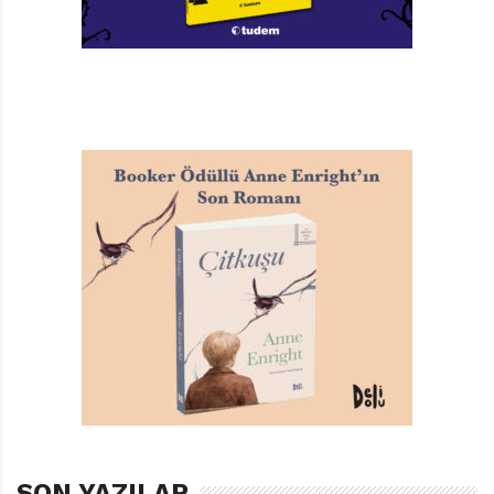
TAGS:
BEN DÜNYAYA GELDIĞIMDE
,
ISABEL MINHOS MARTINS
,
KOÇ ÜNIVERSITESI YAYINLARI
SON YAZILAR