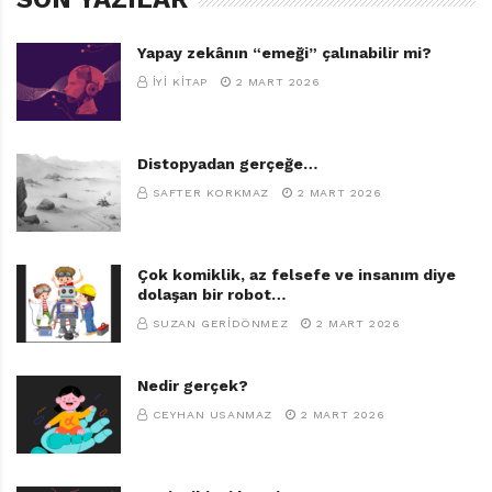
Yapay zekânın “emeği” çalınabilir mi?
İYI KITAP
2 MART 2026
Distopyadan gerçeğe…
SAFTER KORKMAZ
2 MART 2026
Çok komiklik, az felsefe ve insanım diye
dolaşan bir robot…
SUZAN GERIDÖNMEZ
2 MART 2026
Nedir gerçek?
CEYHAN USANMAZ
2 MART 2026