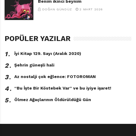
Benim ikinci beynim
DOĞAN GÜNDÜZ
2 MART 2026
POPÜLER YAZILAR
1․
İyi Kitap 129. Sayı (Aralık 2020)
2․
Şehrin güneşli hali
3․
Az nostalji çok eğlence: FOTOROMAN
4․
“Bu İşte Bir Köstebek Var” ve bu iyiye işaret!
5․
Ölmez Ağaçlarının Öldürüldüğü Gün