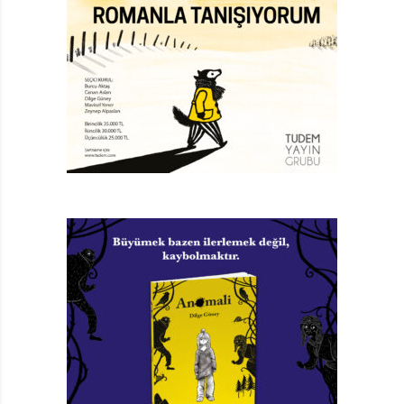
Ben Dünyaya Geldiğimde
Isabel Minhos Martins
Resimleyen: Madalena Matoso
Türkçeleştiren: Sevcan Şahin
Koç Üniversitesi Yayınları,
28 sayfa