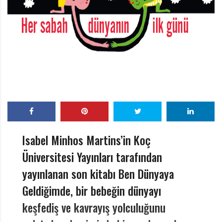
r
ı
D
e
r
g
i
s
i
Isabel Minhos Martins’in Koç
Üniversitesi Yayınları tarafından
yayınlanan son kitabı Ben Dünyaya
Geldiğimde, bir bebeğin dünyayı
keşfediş ve kavrayış yolculuğunu