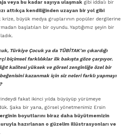
raja veya
bu kadar sayıya ulaşmak
gibi iddialı bir
ızı attıkça
kendiliğinden uzayan bir yol gibi
krize, büyük medya gruplarının popüler dergilerine
madan başlatılan bir oyundu. Yaptığımız şeyin bir
ladık.
cuk,
Türkiye Çocuk ya da TÜBİTAK’ın çıkardığı
rçi biçimsel
farklılıklar ilk bakışta göze çarpıyor.
ğıt kalitesi
yüksek ve görsel zenginliğe özel bir
n beğenisini kazanmak
için siz neleri farklı yapmayı
?
rindeydi fakat ikinci yılda büyüyüp yürümeye
ük. Şaka bir yana, görsel yönetmenimiz Ersin
erginin boyutlarını biraz daha büyütmemizin
nuruyla hazırlanan o güzelim illüstrasyonları ve
.