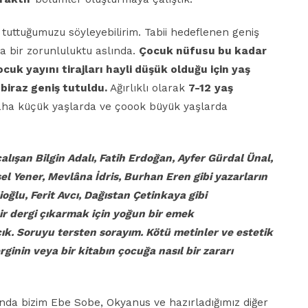
tuttuğumuzu söyleyebilirim. Tabii hedeflenen geniş
nda bir zorunluluktu aslında.
Çocuk nüfusu bu kadar
uk yayını tirajları hayli düşük olduğu için yaş
biraz geniş tutuldu.
Ağırlıklı olarak
7-12
yaş
aha küçük yaşlarda ve çoook büyük yaşlarda
çalışan
Bilgin Adalı, Fatih Erdoğan, Ayfer Gürdal
Ünal,
el Yener, Mevlâna İdris, Burhan Eren gibi
yazarların
ioğlu, Ferit Avcı, Dağıstan Çetinkaya
gibi
ir dergi çıkarmak için yoğun bir emek
çık. Soruyu
tersten sorayım. Kötü metinler ve estetik
erginin veya
bir kitabın çocuğa nasıl bir zararı
ında bizim Ebe Sobe, Okyanus ve hazırladığımız diğer