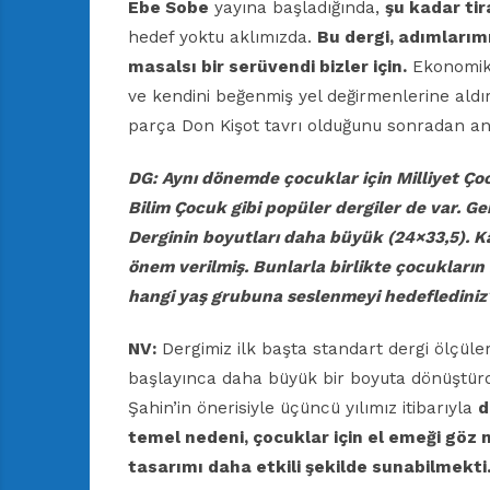
Ebe Sobe
yayına başladığında,
şu kadar ti
hedef yoktu aklımızda.
Bu dergi, adımlarım
masalsı bir serüvendi
bizler için.
Ekonomik 
ve kendini beğenmiş yel değirmenlerine aldır
parça Don Kişot tavrı olduğunu sonradan an
DG: Aynı dönemde çocuklar için Milliyet Ço
Bilim
Çocuk gibi popüler dergiler de var. Ge
Derginin
boyutları daha büyük (24×33,5). Kâ
önem verilmiş.
Bunlarla birlikte çocukları
hangi yaş
grubuna seslenmeyi hedeflediniz
NV:
Dergimiz ilk başta standart dergi ölçüle
başlayınca daha büyük bir boyuta dönüştürd
Şahin’in önerisiyle üçüncü yılımız itibarıyla
d
temel nedeni, çocuklar için el emeği göz 
tasarımı daha etkili şekilde sunabilmekti