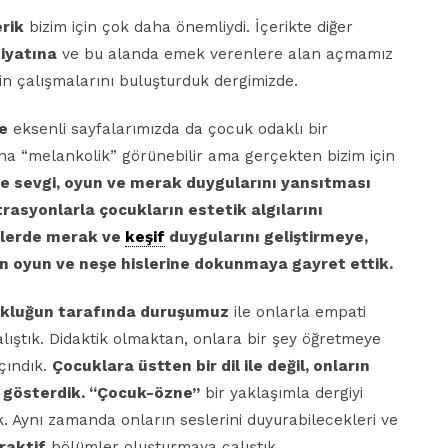
erik
bizim için çok daha önemliydi. İçerikte diğer
iyatına
ve bu alanda emek verenlere alan açmamız
in çalışmalarını buluşturduk dergimizde.
e
eksenli sayfalarımızda da çocuk odaklı bir
ına “melankolik” görünebilir ama gerçekten bizim için
e sevgi, oyun ve merak duygularını yansıtması
trasyonlarla çocukların estetik algılarını
ümlerde merak ve
keşif
duygularını geliştirmeye,
ın oyun ve neşe hislerine dokunmaya gayret ettik.
ukluğun tarafında duruşumuz
ile onlarla empati
lıştık. Didaktik olmaktan, onlara bir şey öğretmeye
çındık.
Çocuklara üstten bir dil ile değil, onların
n gösterdik. “Çocuk-özne”
bir yaklaşımla dergiyi
. Aynı zamanda onların seslerini duyurabilecekleri ve
raktif
bölümler oluşturmaya çalıştık.