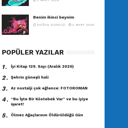
2 MART 2026
Benim ikinci beynim
DOĞAN GÜNDÜZ
2 MART 2026
POPÜLER YAZILAR
1․
İyi Kitap 129. Sayı (Aralık 2020)
2․
Şehrin güneşli hali
3․
Az nostalji çok eğlence: FOTOROMAN
4․
“Bu İşte Bir Köstebek Var” ve bu iyiye
işaret!
5․
Ölmez Ağaçlarının Öldürüldüğü Gün