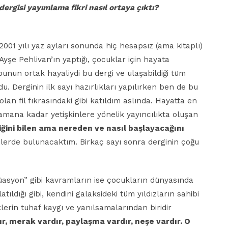
 dergisi yayımlama
fikri nasıl ortaya çıktı?
001 yılı yaz ayları sonunda hiç hesapsız (ama kitaplı)
 Ayşe Pehlivan’ın yaptığı, çocuklar için hayata
unun ortak hayaliydi bu dergi ve ulaşabildiği tüm
. Derginin ilk sayı hazırlıkları yapılırken ben de bu
an fil fıkrasındaki gibi katıldım aslında. Hayatta en
amana kadar yetişkinlere yönelik yayıncılıkta oluşan
iğini
bilen ama nereden ve nasıl başlayacağını
ilerde bulunacaktım. Birkaç sayı sonra derginin çoğu
asyon” gibi kavramların ise çocukların dünyasında
latıldığı gibi, kendini galaksideki tüm yıldızların sahibi
erin tuhaf kaygı ve yanılsamalarından biridir
r, merak vardır, paylaşma
vardır, neşe vardır. O