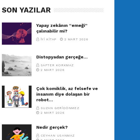
SON YAZILAR
Yapay zekânın “emeği”
çalınabilir mi?
İYI KITAP
2 MART 2026
Distopyadan gerçeğe…
SAFTER KORKMAZ
2 MART 2026
Çok komiklik, az felsefe ve
insanım diye dolaşan bir
robot…
SUZAN GERIDÖNMEZ
2 MART 2026
Nedir gerçek?
CEYHAN USANMAZ