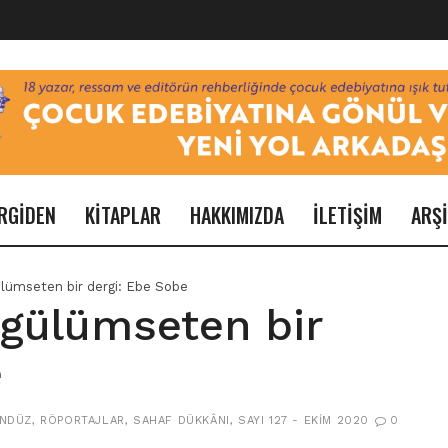
RGİDEN
KİTAPLAR
HAKKIMIZDA
İLETİŞİM
ARŞ
ülümseten bir dergi: Ebe Sobe
 gülümseten bir
e
NDÜZ
,
RÖPORTAJLAR
,
SAHAF DÜKKÂNI
,
SAYI 127 - EKIM 2020
0