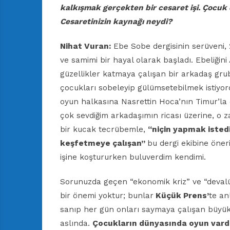
kalkışmak
gerçekten bir cesaret işi. Çocuk
Cesaretinizin
kaynağı neydi?
Nihat Vuran:
Ebe Sobe dergisinin serüveni, 2
ve samimi bir hayal olarak başladı. Ebeliğini
güzellikler katmaya çalışan bir arkadaş grub
çocukları sobeleyip gülümsetebilmek istiyordu
oyun halkasına Nasrettin Hoca’nın Timur’la ol
çok sevdiğim arkadaşımın ricası üzerine, o z
bir kucak tecrübemle,
“niçin yapmak isted
keşfetmeye çalışan”
bu dergi ekibine öner
işine koştururken buluverdim kendimi.
Sorunuzda geçen “ekonomik kriz” ve “devalü
bir önemi yoktur; bunlar
Küçük Prens’
te an
sanıp her gün onları saymaya çalışan büyükl
aslında.
Çocukların
dünyasında oyun vardı