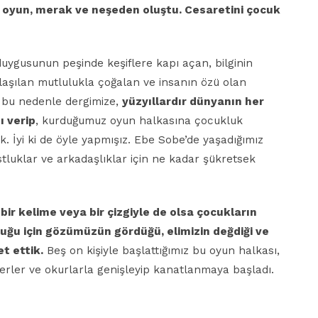
 oyun, merak ve neşeden oluştu. Cesaretini
çocuk
duygusunun peşinde keşiflere kapı açan, bilginin
laşılan mutlulukla çoğalan ve insanın özü olan
e bu nedenle dergimize,
yüzyıllardır dünyanın her
 verip
, kurduğumuz oyun halkasına çocukluk
. İyi ki de öyle yapmışız. Ebe Sobe’de yaşadığımız
tluklar ve arkadaşlıklar için ne kadar şükretsek
bir kelime
veya bir çizgiyle de olsa
çocukların
duğu
için gözümüzün gördüğü,
elimizin değdiği ve
t ettik.
Beş on kişiyle başlattığımız bu oyun halkası,
zerler ve okurlarla genişleyip kanatlanmaya başladı.