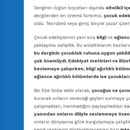
Derginin özgün boyutları dışında
nitelikli iç
dergilerden en önemli farkımız,
çocuk edeb
oldu. Tecrübeli veya genç birçok yazar çizer
Çocuk edebiyatının yanı sıra
bilgi
ve
eğlenc
yaklaşıma sahiptik. Bu anlattıklarım bazılar
bu derginin çocukluk ruhuna uygun şekild
çok önemliydi. Edebiyat metinleri ve illüs
beslemeye çalışırken, bilgi ağırlıklı böl
eğlence ağırlıklı bölümlerde ise çocuklar
Biz Ebe Sobe ekibi olarak,
çocuğun ve çoc
kurarak onların seveceği şeyleri sunmaya ça
çalışmaktan, inanmadığını paylaşmaktan ka
yanından onların diliyle seslenmeye öze
onların dünyasına göre kurgulamaya çalıştık
kendi renklerini gösterebilecekleri bazı
inte