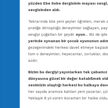
yüzden Ebe Sobe dergisinin
mayası sevgi,
sevgisinden aldı.
Tekrarında bile yeni şeyler öğreten, merak 
pratiğe dönüştüğü deneyimler sağlayan, pay
sevgiyi çoğaltan bir şeydir
oyun
… Biz de işt
yerinde oynanan bir
çocuk oyununun adını
gezegenindeki herkesi davet etmeye başladık
tüm o deneyimler, heyecanlar, zorluklar, dos
azdır.
Bizim bu dergiyi yayınlarken
tek çabamız 
dünyasına güzel
bir değer katabilmek ol
sesimizin
ulaştığı herkesi bu
halkaya dave
her sayıda aramıza katılan yeni yazarlar, çi
Yaklaşık 8 yıl süren kocaman bir halka oldu.