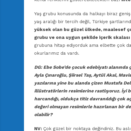
Yaş grubu konusunda da halkayı biraz geniş 
yaş aralığı bir tercih değil, Türkiye şartları
yüksek olan bu güzel ülkede, maalesef çoc
grubu ve ona uygun şekilde içerik skalası 
grubuna hitap ediyorduk ama elbette çok d
okurlarımız da vardı.
DG: Ebe Sobe’de çocuk edebiyatı alanında 
Ayla Çınaroğlu, Şiirsel Taş, Aytül Akal,
Mavis
yazılarına yine bu alanda çizen Mustafa
Del
illüstratörlerin resimlerine rastlıyoruz. İyi
b
harcandığı,
oldukça titiz davranıldığı çok a
değeri
olmayan resimlerle hazırlanan bir d
olabilir?
NV:
Çok güzel bir noktaya değindiniz. Bu asl