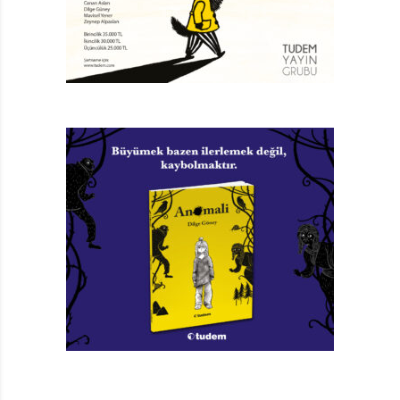
öldürerek sağ kalabilen son çocuk ödüllendirilmektedir.
Çok ses getiren “Squid Game” dizi filmine de ilham
verdiği -dizinin yönetmeni tarafından- açıklanan “Battle
Royale” çizgi roman dizisi, basitçe, bugün ülkemizde
sürekli sınavlara sokulan ve yaşıtlarıyla amansız bir
rekabete sürüklenen öğrencilerimiz için kullandığımız
“çocukları yarış atına çevirdiler” sözünün karşılığıdır.
Büyük baskı altında hayatın tadını çıkaramadan
mücadele veren çocuklarımızın duygularının dışa
vurumudur “Battle Royale”. Hikâyedeki her ölüm, her
vahşet, her teslim oluş, her direniş, her cinayet o
öğrencilerin yaşadıklarının izdüşümleridir.
Ülkemizde yayımlanmamış olan dizinin, iki sinema filmi
bulunmaktadır.
– Suikast Sınıfı