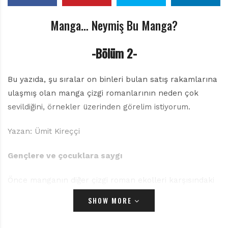
r
ı
Manga… Neymiş Bu Manga?
D
e
r
-Bölüm 2-
g
i
s
Bu yazıda, şu sıralar on binleri bulan satış rakamlarına
i
ulaşmış olan manga çizgi romanlarının neden çok
sevildiğini, örnekler üzerinden görelim istiyorum.
Yazan: Ümit Kireççi
Gençlere ve çocuklara saygı
Önce manganın diğer çizgi roman ekolleri karşısındaki
en büyük farkını büyük harflerle yazalım: GENÇLERE
SHOW MORE
VE ÇOCUKLARA SAYGI