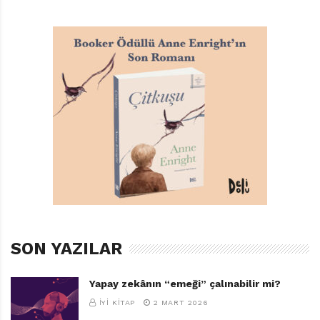
Yazan-Çizen: Yusei Matsui / Türkçeleştiren: Fuat Yurtlu
/ Yayıncı: Gerekli Şeyler / Hedef kitle: Ortaokul 7. sınıf
ve üstü
Konusu:
Büyük su topu benzeri bir kafayla ahtapotsu
SON YAZILAR
bacaklara sahip garip bir varlık, dünyanın uydusu Ay’ı
patlatmış ardından da Dünya’yı patlatma tehdidinde
Yapay zekânın “emeği” çalınabilir mi?
bulunmuştur. Bu da yetmezmiş gibi, bir okulun tembel
İYI KITAP
2 MART 2026
oldukları gerekçesiyle gözden çıkardığı bir grup