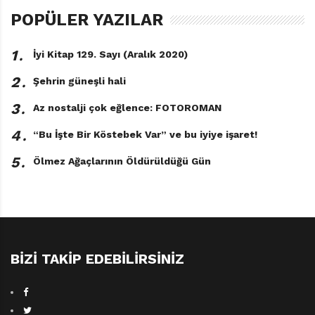
POPÜLER YAZILAR
Yazan: Kaiu Şirai / Çizen: Posuka Demizu /
Türkçeleştiren: Merve Aksu / Yayıncı: Gerekli Şeyler /
1․
İyi Kitap 129. Sayı (Aralık 2020)
Hedef kitle: Ortaokul 7. sınıf ve üstü
2․
Şehrin güneşli hali
3․
Az nostalji çok eğlence: FOTOROMAN
4․
“Bu İşte Bir Köstebek Var” ve bu iyiye işaret!
5․
Ölmez Ağaçlarının Öldürüldüğü Gün
Konusu:
Yetimler yurdunda mutlu mesut yaşayan ve
evlat edinilmeyi bekleyen çocuklar, bir gün korkunç
BIZI TAKIP EDEBILIRSINIZ
gerçekle yüzleşirler. Aslında onlar iblis ben-
zeri yaratıklara yemek olmak üzere yetiştirilen ve
bilgiyle beslendikçe besin değerleri artan ürünlerdir.