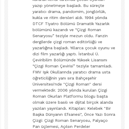
yazıp yönetmeye başladı. Bu süreçte
Kaldı ki bu içeriği yakalayan belki de tek iyi batılı örnek
yaratıcı drama, pandomim, jonglörlük,
“Örümcek Adam – Peter Parker” olmuştur. Yoksulluğun
kukla ve ritim dersleri aldı. 1994 yılında
DTCF Tiyatro Bölümü Dramatik Yazarlık
eşiğindeki bir yetimin, yanlış yollara sapmadan hayatta
bölümünü kazandı ve “Çizgi Roman
kalma mücadelesidir
Örümcek Adam
. Bu örnekte ne
Senaryosu” teziyle mezun oldu. Fanzin
bizdeki Küçük Emrah melodramına rastlarız ne de
dergilerde çizgi roman editörlüğü ve
yazarlığına başladı. Yıllarca çocuk oyunu ve
yetişkin kahramanın yanına figüran olarak konulan
dizi film yazarlığı yaptı. İstanbul Ü.
Robin, Superboy veya Bucky sendromlarına.
Çeviribilim Bölümünde Yüksek Lisansını
“Çizgi Roman Çevirisi” teziyle tamamladı.
Manga, işte fantastik hikâyeler içinde hitap ettiği yaş
FMV Işık Okullarında yaratıcı drama usta
grubuna uygun sorunları sayfalarına taşırken inatla
öğreticiliğinin yanı sıra Bahçeşehir
Üniversitesi'nde "Çizgi Roman" dersi
mücadele etmeyi, sorgulamayı ve eleştirmeyi de
vermektedir. 2006 yılında kurulan Çizgi
öğreten misyona sahiptir. Ve belki de bu misyonu onun
Roman Okurları Platformu blogu başta
çok fazla sevilmesine neden olmaktadır.
olmak üzere basılı ve dijital birçok alanda
yazıları yayınlandı. Kitapları: Kelebek "Bir
Başka Dünyanın Efsanesi", Önce Yazı Sonra
Örnekler:
Çizgi: Çizgi Roman Senaryosu, Palyaço
Pan üçlemesi, Açılsın Perdeler