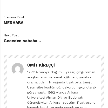
Manga eserlerinin popüler olanlarında, kahramanların
çocuk, ergen veya genç olduklarını görürüz. Batılı çizgi
roman örneklerinde olduğu üzere, bu kahramanlar bir
Previous Post
toplumun, bir ideolojinin veya bir siyasetin temsilcileri
MERHABA
olmaktan çok; sorunları olan, dertlerini çözmeye
çabalayan, özel ve yeteneklerini keşfederek
Next Post
Geceden sabaha…
geliştirmeye, yeteneklerini kullanarak var olmaya,
sistemin dayatmalarına inat, birey olarak ayakta
kalmaya çabalayan kişilerdir.
ÜMIT KIREÇÇI
Dürüst olmak gerekirse yüzeysel okumayla bunları
görmek mümkün değildir. Yüzeysel okumada aksiyon,
1972 Almanya doğumlu yazar, çizgi roman
araştırmacısı ve sanat eğitmeni, yaratıcı
sıradanlaştırılmaya çalışılıyormuş gibi sunulan şiddet,
drama lideri. 14 yaşında tiyatroyla tanıştı.
küçük haşarılıklar, basit mizah ve birbirine benzeyen
Uzun süre kostümcü, dekorcu, ışıkçı olarak
çizimler görülür. Oysa derinlemesine baktığınızda
görev yaptı. 1992 yılında Ankara
Üniversitesi Alman Dili ve Edebiyatı
karşımızda fantastik bir aklın gerçek yaşamın
öğrencisiyken Ankara İzdüşüm Tiyatrosunu
sorunlarını yansıtışına rastlarız.
kurarak kendi tarzında çocuk oyunları