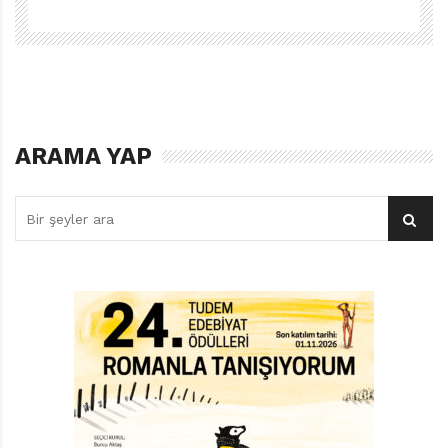
– Batoru Rowaiaru (Battle Royale)
Roman ve çizgi roman yazarı: Koushun Takami / Çizer:
Masayugi Tagushi / Yayıncı: Akita Shoten / Hedef kitle:
Lise ve üstü
ARAMA YAP
Konusu:
Totaliter Japon iktidarı, çocuklarla gençleri
hizada tutmak için belli aralıklarla turnuvalar
düzenleyerek bazı öğrencileri seçmekte ve onları bir
adaya hapsetmektedir. Bu adada diğer gençleri