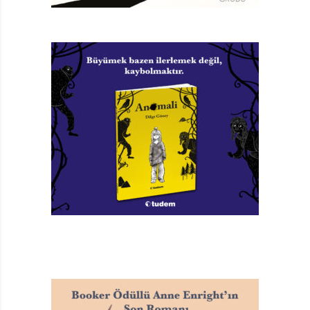
kimliklerini geri veriyor. Yani onlara yeniden korkuyu,
korkutmayı bahşediyor. Ama bunu yaparken de öyle
sıradan ya da alışılagelmiş bir vampir ırkı yaratmıyor.
Stephenie Meyer’den önceye gidiyor. Kayıp Gençler
filmindeki punkların ötesine geçiyor. Vampir
edebiyatının başlangıcı sayılan
Dracula’yı, yani orta yaşlı aristokratları da geride
bırakıyor. En başa, mitolojinin başlangıcına kadar
ilerliyor. Vampirlerin zombilere benzediği, hiçbir estetik
kaygı taşımadığı, hatta mezardan kalkan bir cesetten
başka bir şey olmadığı döneme götürüyor okuru. Yani
XVII. yüzyılın başlarına…
DEHŞET SAÇAN YARATIKLAR
Doğu Avrupa’da, kışın en şiddetli dönemlerinde bir
oduncu ormanda saldırıya uğrar ve hayatını kaybeder.