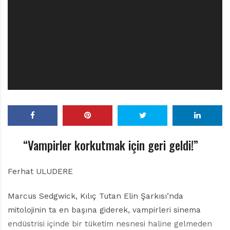
r
ı
D
e
r
g
i
s
i
“Vampirler korkutmak için geri geldi!”
Ferhat ULUDERE
Marcus Sedgwick, Kılıç Tutan Elin Şarkısı’nda
mitolojinin ta en başına giderek, vampirleri sinema
endüstrisi içinde bir tüketim nesnesi haline gelmeden