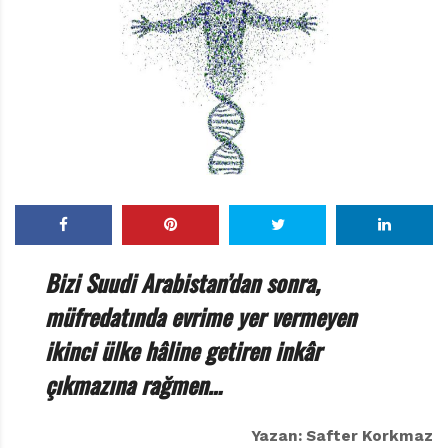
r
ı
D
e
r
g
i
s
i
Bizi Suudi Arabistan’dan sonra,
müfredatında evrime yer vermeyen
ikinci ülke hâline getiren inkâr
çıkmazına rağmen…
Yazan: Safter Korkmaz