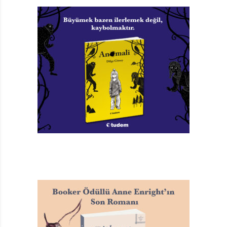
yapılan bir Gallup araştırmasına göre, dünya genelinde
bilim insanlarının sadece %5’inin evrimi reddettiği
bilgisini de hatırlatmadan geçemiyorum. Aynı şekilde,
bugüne dek evrim üzerine 200.000’i aşan bilimsel
makale üretildiği ve bilimsel çalışmalarla ulaşılan
milyonlarca veri, olgu ve kanıtın evrimi açıklayan,
bütünlüklü bir sistemin parçaları hâline geldiği
gerçeğini de…
“Evrim’e göre her şey tesadüf”, “Evrim’i kanıtlayan
fosiller sahte”, “Ara formlar yok”, “Evrim gözlenemez”
gibi sıkça dile getirilen iddialara yanıt vermek bu
yazının konusu değil. Öte yandan, meraklı okura, bu
konuda çok fazla çaba sarf etmeden ulaşabileceği bir
kaynak önermek isterim. www.evrimagaci.org
adresinden ulaşabileceğiniz internet sitesinde, yukarıda
kısaca değindiklerim dâhil merak ettiğiniz hemen her
şeye dair makaleler bulabileceksiniz; elbette bilimsel