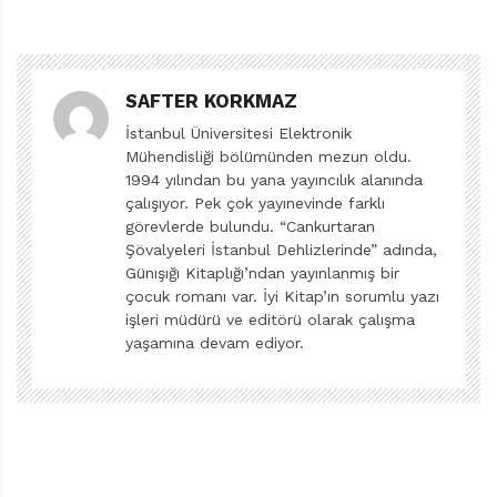
ettiği için de dikkate değer bir yazıdır. O yazıda da yer
bulan, bilgilendirici bir alıntıyla devam edelim konuya:
“Evrim Kuramı dünyada yaşamın nasıl değiştiğini
SAFTER KORKMAZ
açıklamaktadır. Bilimsel terim olarak teori (kuram),
İstanbul Üniversitesi Elektronik
günlük kullanımdaki gibi ‘sanma’ veya ‘önsezi’
Mühendisliği bölümünden mezun oldu.
anlamında kullanılmamaktadır. Bilimsel kuramlar,
1994 yılından bu yana yayıncılık alanında
doğal olaylar hakkında sınanabilen gözlemlerden ve
çalışıyor. Pek çok yayınevinde farklı
görevlerde bulundu. “Cankurtaran
hipotezlerden mantıksal çıkarımla oluşturulan
Şövalyeleri İstanbul Dehlizlerinde” adında,
açıklamalardır. Biyolojik evrim, yaşayan dünya ile ilgili
Günışığı Kitaplığı’ndan yayınlanmış bir
çok fazla sayıdaki gözlemden elde edilen en geçerli
çocuk romanı var. İyi Kitap’ın sorumlu yazı
işleri müdürü ve editörü olarak çalışma
bilimsel açıklamadır.”
yaşamına devam ediyor.
Bu paragraf, 1999’da Ulusal Bilimler Akademisi’nin
hazırladığı ve Türkiye Bilimler Akademisi (TÜBA)
tarafından Türkçeleştirilerek yayımlanan
Bilim ve
Yaratılışçılık: Amerikan Ulusal Bilimsel Akademisinin
Görüşü
adlı kitapçıktan alınmış.