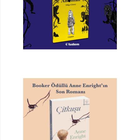
çocuklarını, zenginleri gördükçe niye insanlar eşit değil
diye sorar dururmuş kendine. Bu haksızlığı ortadan
kaldırmak için tek başına yapabileceklerinin azlığını
gördükçe de içi acırmış. Büyüyüp de yirmi yaşına
geldiğinde bir arkadaşı “Türkiye Kominist Partisi’ne
katılmak ister misin?” diye sormuş Vartan’a. O da kabul
etmiş aklına yatan bu teklifi. Sonra da insanların daha
eşit, adil bir yaşam sürebilmesi, sömürünün olmadığı bir
dünya kurulabilmesi için çalışmaya başlamış. Kardeşi
Jak da katılmış aralarına.
O yıllarda hangi mesleği yapsam, ne olsam diye
düşünüp duruyormuş Vartan. “Ben topluma, partime
nasıl faydalı olabilirim,” diye düşüne düşüne mühendis
olmaya karar vermiş. Robert Kolejin inşaat mühendisliği
bölümünü bitirmiş. Yıllar sonra, babasına, yazdığı
Büyülü Çiçek (Güneşe Vurgun Çocuk, s.37) masalını