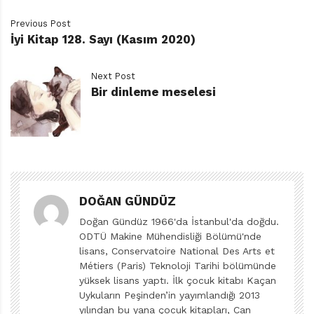
yardım etmiş de trenden inip kurtulmuşlar. Katar katar
Previous Post
gidenlerin çoğu, kimi yollarda kimi çöllerde kırılıp
İyi Kitap 128. Sayı (Kasım 2020)
gitmiş.
Next Post
İnsanın insana kıydığı, yokun bile yok olduğu Birinci
Bir dinleme meselesi
Dünya Savaşı yıllarıymış o yıllar. Konya’da yaşamak
ailesi için iyice zorlaşınca İstanbul’a göçmüşler. Vartan,
daha altı yaşındaymış Kadıköy Yeldeğirmeni
sokaklarının tozuyla tanıştığında. İlkokula başlamış.
Moda’daymış okulu. Öyle yoksulmuş ki ailesi, yenisini
alamadıklarından, eskimiş, tabanı ayrılmış kundurasının
DOĞAN GÜNDÜZ
tabanını iple bağlar öyle gidermiş okuluna. Yolda,
Doğan Gündüz 1966'da İstanbul'da doğdu.
çözülen ipi bağlamak için arada bir durduğundan okula
ODTÜ Makine Mühendisliği Bölümü'nde
hep geç kalır, ceza alırmış. Bir de kardeşi olmuş birkaç
lisans, Conservatoire National Des Arts et
Métiers (Paris) Teknoloji Tarihi bölümünde
yıl sonra, canından çok sevdiği, ince ruhlu kardeşi Jak.
yüksek lisans yaptı. İlk çocuk kitabı Kaçan
Doya doya zeytin bile yiyemezlermiş o günlerde. Babası
Uykuların Peşinden’in yayımlandığı 2013
her seferinde zeytin tanesini bir lokmada yememesi,
yılından bu yana çocuk kitapları, Can