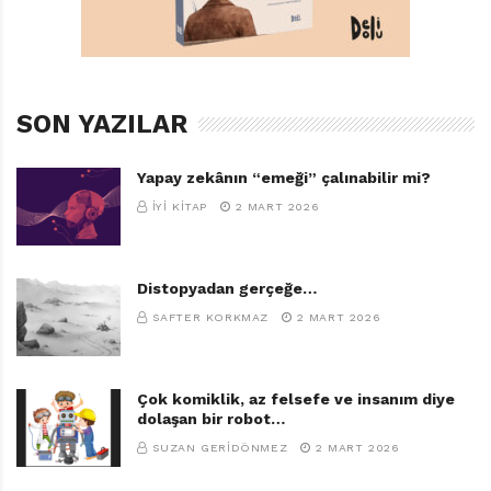
okuduğunda babası “Oğlum, mühendislik senin
neyineymiş? Sen masal yazmalıymışsın,” demiş. İşte
babasının bu sözünü hiç unutamamış. Eh, birileri daha
adil, daha eşit, sömürüsüz bir yaşam istediğinde bundan
SON YAZILAR
kaybı olanlar boş durur
mu? Durmaz elbet. Başlamışlar İhmalyan kardeşlere
Yapay zekânın “emeği” çalınabilir mi?
baskıya. O çok sevdiği yurdundan, taşından,
İYI KITAP
2 MART 2026
toprağından, suyundan, annesinden, babasından hatta
kardeşinden ayrılmak zorunda kalmış. Ama biri
Ermenice diğeri Türkçe iki ana dilinden hiç ama hiç
Distopyadan gerçeğe…
ayrılmamış.
SAFTER KORKMAZ
2 MART 2026
Eşit, adil ve sömürünün olmadığı bir dünya kurabilme
idealinin peşinden Fransa, Macaristan, Polonya, Çin ve
Çok komiklik, az felsefe ve insanım diye
Sovyetler Birliği’ne gitmiş. Kimlerle tanışmamış kimlerle
dolaşan bir robot…
bir arada çalışmamış ki. Başta Nazım Hikmet. Öyle ki
SUZAN GERIDÖNMEZ
2 MART 2026
bir gün Varşova’da Nazım Hikmet ile buluşmuşlar. Bin