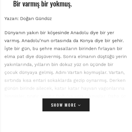
r
Bir varmış bir yokmuş.
ı
D
Yazan: Doğan Gündüz
e
r
g
Dünyanın yakın bir köşesinde Anadolu diye bir yer
i
varmış. Anadolu’nun ortasında da Konya diye bir şehir.
s
İşte bir gün, bu şehre masalların birinden fırlayan bir
i
elma pat diye düşüvermiş. Sonra elmanın düştüğü yerin
yakınlarında, yılların bin dokuz yüz on üçünde bir
çocuk dünyaya gelmiş. Adını Vartan koymuşlar. Vartan,
sırtında kısa entari sokaklarda gezip oynarmış. Derken
günün birinde ailecek, katar katar hayvan vagonlarına
binmişler, tıngır mıngır Doğu’ya yola çıkmışlar. Daha üç
yaşındaki Vartan, bir sevinmiş bir sevinmiş trene
SHOW MORE
bindiğine. Sevinmiş, çünkü gezmeye gidiyorlar
sanıyormuş, sürgüne gittiklerini bilmiyormuş. Neyse ki
sonraki istasyonlardan birinde çalışan bir akrabaları