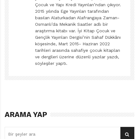
Ömer Seyfettin, Daniel Defoe, Gülten Dayıoğlu
Çocuk ve Yapı Kredi Yayınları’ndan çıkıyor.
yayınevinin kitaplarını bastığı yazarların bazılarıdır.
2015 yılında Ege Yayınları tarafından
basılan Alaturkadan Alafrangaya Zaman-
Osmanlı’da Mekanik Saatler adlı bir
Rafet Zaimler Yayınevinden en fazla kitabı yayımlanan
araştırma kitabı var. İyi Kitap Çocuk ve
yazarlardan biri de öğretmen Hakkı Ercan’dır.
Gençlik Yayınları Dergisi’nin Sahaf Dükkânı
Öğretmen olması dışında biyografik bilgisine
köşesinde, Mart 2015- Haziran 2022
ulaşamadığımız Hakkı Ercan’ın
tarihleri arasında sahafiye çocuk kitapları
Türkiye Çocuk Kitapları
ve dergileri üzerine düzenli yazılar yazdı,
Kataloğu
’nda (Mediha Yurttabir, Ege Matbaası, Ankara,
söyleşiler yaptı.
1960) belirtilen en erken tarihli kitabının Rafet Zaimler
Yayınevinin 1954 yılında bastığı
Işıklı Durak
olduğunu
görüyoruz. Aynı yıl aynı yayınevinin “Edebi Çocuk
Kitapları Serisi”nden çıkan
Resimli Nasrettin Hoca
yazarın bir diğer kitabıdır. 1955 yılında Özyürek
Yayınevinden
60 Türk Büyüğü
ve
Altmış Dünya Büyüğü
ARAMA YAP
olmak üzere, ünlü tarihi karakterlerin kısa
biyografilerine yer verilen iki kitabı ile birlikte Rafet
Zaimler Yayınevinden
Gümüş Balta
adlı bir kitabı daha