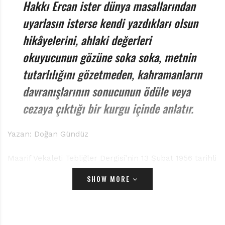
r
Hakkı Ercan ister dünya masallarından
ı
uyarlasın isterse kendi yazdıkları olsun
D
e
hikâyelerini, ahlaki değerleri
r
okuyucunun gözüne soka soka, metnin
g
i
tutarlılığını gözetmeden, kahramanların
s
i
davranışlarının sonucunun ödüle veya
cezaya çıktığı bir kurgu içinde anlatır.
Yazan: Doğan Gündüz
Maarif Vekaleti Tebliğler Dergisi’nin 13 Şubat 1956 tarihli
890. Sayısında Maarif Vekili yardımcısının imzasıyla
SHOW MORE
yayımlanmış bir tavsiye kararı yer almaktadır: “
Hakkı
Ercan tarafından yazılan ve Rafet Zaimler Yayınevi
vasıtasıyla yayımlanan ‘Emir Getiren Süvari’ adlı eser