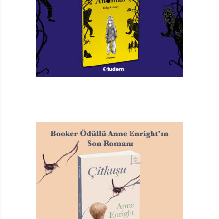
Unutulmayan İyilik, Yakut Yüzük, Yedi Pınar, 23 Nisan,
Yoldaki Atlı
kitaplarının hepsi Rafet Zaimler Yayınevi
tarafından basılır.
1962’de,
Yerli Malı ve Tutum Haftası
kitabı yine Rafet
Zaimler’den;
Kahraman Türk Denizcileri
ile
Ormana
Kaçırılan İki Kardeş
kitapları ise Işıl Kitapevi’nden çıkar.
1963’te
Şatonun Bekçisi
, 1964’te
Çamaşırcının Kızı
ile
Esrarlı Ayna
kitapları, 1965’te ise
Paşanın Bekçisi
ile
Küçük Maymun
kitaplarının yayımcısı Rafet Zaimler
Yayınevidir. Bunların haricinde basım tarihlerini tespit
edemediğimiz
Gölün İncileri, Ormandaki Baskın, Bir Türk
Kahramanı
kitapları da Rafet Zaimler’in bastığı
kitaplardır.
Öğretmen yazar Hakkı Ercan’ın 1950’li yılların
ortalarından 1960’lı yılların ortalarına kadar çocuklar