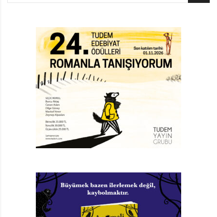
yayımlanır. Bu arada çeviriler de yapar Hakkı Ercan. İlk
çeviri kitabı
Annesini Kurtaran Kahraman Çocuk
, 1957
yılında Bakış Mecmuası Çocuk Romanı serisinin ilk
kitabı olarak basılır. Bu kitabı 1958’de Rafet Zaimler
Yayınevinden çıkan
Adsız Kahraman, Esrarlı Ayna,
Küçük Vatansever, Sardunyalı Küçük Kahraman
çeviri
kitapları izler.
1958 yılı Hakkı Ercan’ın en çok kitabının yayımlandığı
yıldır:
Altın Irmak, Beş Kuruşun Başından Geçenler, Bir
Zenginin Kızı, Boncuk Cüce, Buz Dağlarında, Deniz
Canavarı, Denize Gömülen Çocuk, Evdeki Altınlar,
Fedakâr Bobi, Filin Hediyesi, Gemicinin Masalı,
Girilmeyen Oda, Gizli Tezgâh, Hain Karga, Haylazlığın
Sonu, İki Demet Çiçek, İnci Sultan, İndeki Hazine,
Kuyudaki At, Küçük Çoban, Nilüferin Sırma Saçları,
Öksüz Nuray, Sarayda Üç Gece,
Son Hediye,