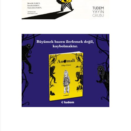
Stowell, kitaplara, mahalli kütüphanelere, okumaya,
arkadaşlığa ve birey olmaya dair söyleyeceklerini
didaktik olmadan anlatmak istemiş. Zaten diğer
kitaplarında da macera ve fantastik kurmaca öne
çıkıyor.
Kütüphanedeki Ejderha
’da hikâyeyi, küçük bir
büyücünün kendini keşfetmeye başlaması ve merakları,
heyecanları, hataları, cesareti üzerinden takip ediyoruz.
Kit, okumayı seven ya da sevmeyen pek çok çocuğun
kolaylıkla özdeşlik kurabileceği, oyunbaz, sık sık
başının dikine gidip yanılgılara düşen, “aşırı meşgul”
aile yapısı içinde içten içe sevgi ve ilgi arayışında olan
bir çocuk. Beş kardeş içinde ortanca, her şeyi ortalama
yaptığını düşünen ve pek de değerli hissetmeyen… Ta ki
kütüphanenin sırrıyla birlikte kendisinin de sıra dışı bir
özelliğe sahip olduğunu öğrenene kadar.