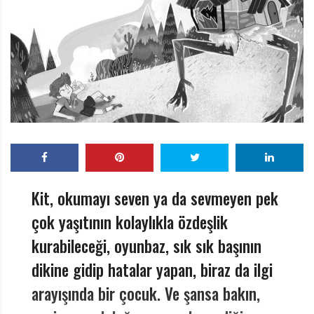
r
ı
D
e
r
g
i
s
i
Kit, okumayı seven ya da sevmeyen pek
çok yaşıtının kolaylıkla özdeşlik
kurabileceği, oyunbaz, sık sık başının
dikine gidip hatalar yapan, biraz da ilgi
arayışında bir çocuk. Ve şansa bakın,