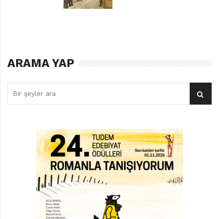
serüvenlerden çok daha büyüğüne rastlaması
sonucunda.
Louie Stowell’in yazdığı ve Davide Ortu’nun resimlediği
Kütüphanedeki Ejderha
, isminden tahmin edilebileceği
ARAMA YAP
gibi üç arkadaşın başından geçenleri fantastik
unsurlara başvurarak anlatıyor. Arkadaşları merakla
kitapları karıştırmaya girişmişken, can sıkıntısıyla
bekleyen Kit’in yardımına esrarengiz bir kütüphaneci
yetişiyor: Faith. Kit’in hikâyelere hiç de arkadaşları gibi
meraklı olmadığını söylemesi üzerine, o anahtar soruyu
soruyor:
“Neler yapmaktan hoşlanıyorsun? İyi düşün,
dürüst ol. Sana en uygun kitabı bulmak istiyorum.”
Dışarıda olmayı, patlayıcı şeyleri, keşfetmeyi, toz,
toprak ve çamuru sevdiğini söyleyen Kit’e “kurgudışı”
bölümünden bir kitap uzatıyor. Böylece, kitap
sayfalarından büyülü bir dünyanın kapıları aranıyor.