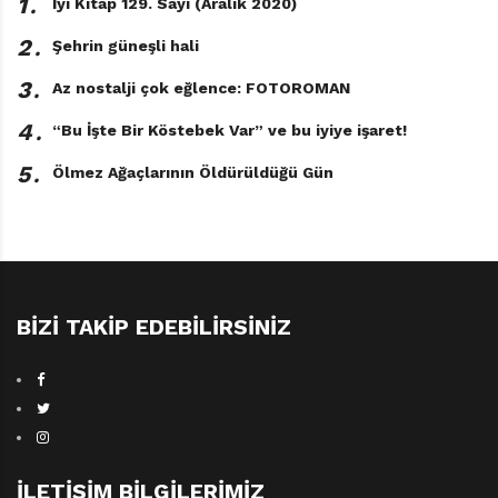
1․
İyi Kitap 129. Sayı (Aralık 2020)
2․
Şehrin güneşli hali
3․
Az nostalji çok eğlence: FOTOROMAN
4․
“Bu İşte Bir Köstebek Var” ve bu iyiye işaret!
5․
Ölmez Ağaçlarının Öldürüldüğü Gün
BIZI TAKIP EDEBILIRSINIZ
İLETIŞIM BILGILERIMIZ