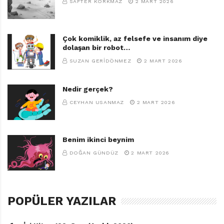
SAFTER KORKMAZ
2 MART 2026
Çok komiklik, az felsefe ve insanım diye
dolaşan bir robot…
SUZAN GERIDÖNMEZ
2 MART 2026
Nedir gerçek?
CEYHAN USANMAZ
2 MART 2026
Benim ikinci beynim
DOĞAN GÜNDÜZ
2 MART 2026
POPÜLER YAZILAR