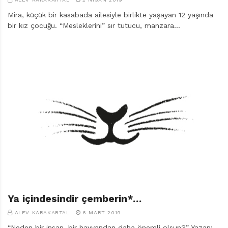
Mira, küçük bir kasabada ailesiyle birlikte yaşayan 12 yaşında
bir kız çocuğu. “Mesleklerini” sır tutucu, manzara…
Ya içindesindir çemberin*…
ALEV KARAKARTAL
6 MART 2019
“Neden bir insan, bir hayvandan daha önemli olsun?” Yazan: