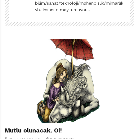
r
bilim/sanat/teknoloji/mühendislik/mimarlık
ı
vb. insanı olmayı umuyor…
D
e
r
g
i
s
i
Mutlu olunacak. Ol!
ALEV KARAKARTAL
2 NISAN 2019