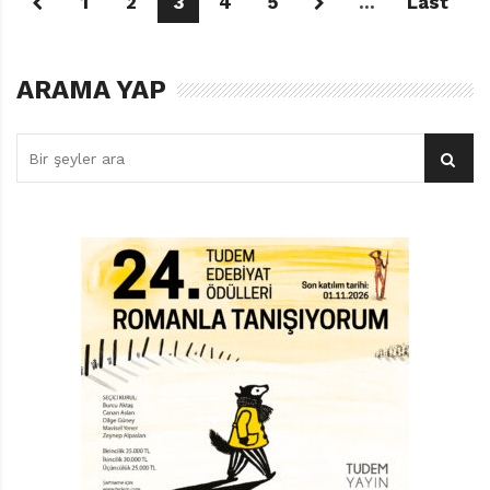
1
2
3
4
5
...
Last
ARAMA YAP