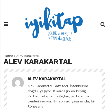
S
İ
Ç
k
y
o
i
i
c
p
K
u
t
i
k
o
t
v
c
a
e
o
p
G
n
e
t
n
e
ç
Home
Alev Karakartal
n
l
ALEV KARAKARTAL
t
i
k
K
ALEV KARAKARTAL
i
t
Alev Karakartal Gazeteci. İstanbul’da
a
doğdu, yaşıyor. 8 kardeşin en büyüğü.
p
Kedileri, kitapları, ağaçları, yıldızları ve
l
trenleri seviyor. Bir sonraki yaşamında, bir
a
Rönesans