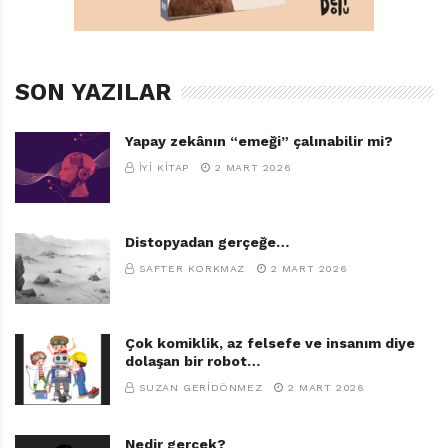
SON YAZILAR
Yapay zekânın “emeği” çalınabilir mi?
İYI KITAP
2 MART 2026
Distopyadan gerçeğe…
SAFTER KORKMAZ
2 MART 2026
Çok komiklik, az felsefe ve insanım diye
dolaşan bir robot…
SUZAN GERIDÖNMEZ
2 MART 2026
Nedir gerçek?