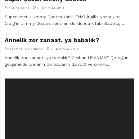
YANKI ENKI
1 TEMMUZ 2011
Süper çocuk Jimmy Coates Yankı ENKİ İngiliz yazar Joe
Craig’in Jimmy Coates serisinin dördüncü kitabı Sabotaj…
Annelik zor zanaat, ya babalık?
CEYHAN USANMAZ
1 TEMMUZ 2011
Annelik zor zanaat, ya babalık? Ceyhan USANMAZ Çocuğun
gelişiminde annenin de babanın da rolü ve önemi…