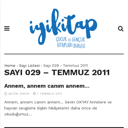
S
İ
Ç
k
y
o
i
i
c
p
K
u
t
i
k
o
t
v
c
a
e
o
p
G
n
e
t
n
e
ç
Home
Sayı Listesi
Sayı 029 - Temmuz 2011
n
l
SAYI 029 – TEMMUZ 2011
t
i
k
Annem, annem canım annem…
K
i
SEVIN OKYAY
1 TEMMUZ 2011
t
Annem, annem canım annem… Sevin OKYAY Annelere ve
a
hayvan sevgisine ilişkin hikâyelerini daha önce de
p
okuduğumuz…
l
a