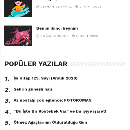
CEYHAN USANMAZ
2 MART 2026
Benim ikinci beynim
DOĞAN GÜNDÜZ
2 MART 2026
POPÜLER YAZILAR
1․
İyi Kitap 129. Sayı (Aralık 2020)
2․
Şehrin güneşli hali
3․
Az nostalji çok eğlence: FOTOROMAN
4․
“Bu İşte Bir Köstebek Var” ve bu iyiye işaret!
5․
Ölmez Ağaçlarının Öldürüldüğü Gün