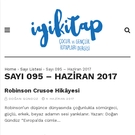
S
İ
Ç
k
y
o
i
i
c
p
K
u
t
i
k
o
t
v
c
a
e
o
p
G
n
e
t
n
e
ç
Home
Sayı Listesi
Sayı 095 – Haziran 2017
n
l
SAYI 095 – HAZIRAN 2017
t
i
k
Robinson Crusoe Hikâyesi
K
i
DOĞAN GÜNDÜZ
4 HAZIRAN 2017
t
Robinson’un düşünce dünyasında çoğunlukla sömürgeci,
a
güçlü, erkek, beyaz adamın sesi yankılanır. Yazan: Doğan
p
Gündüz “Evropa’da cümle…
l
a