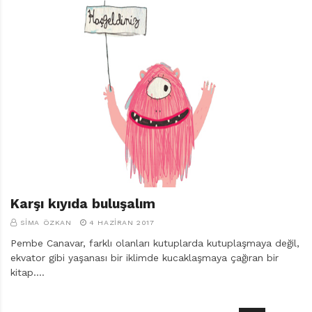
r
ı
D
e
r
g
i
s
i
Karşı kıyıda buluşalım
SIMA ÖZKAN
4 HAZIRAN 2017
Pembe Canavar, farklı olanları kutuplarda kutuplaşmaya değil,
ekvator gibi yaşanası bir iklimde kucaklaşmaya çağıran bir
kitap.…