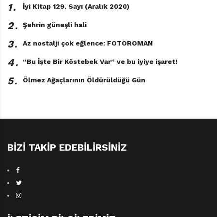
1․
İyi Kitap 129. Sayı (Aralık 2020)
2․
Şehrin güneşli hali
3․
Az nostalji çok eğlence: FOTOROMAN
4․
“Bu İşte Bir Köstebek Var” ve bu iyiye işaret!
5․
Ölmez Ağaçlarının Öldürüldüğü Gün
BIZI TAKIP EDEBILIRSINIZ