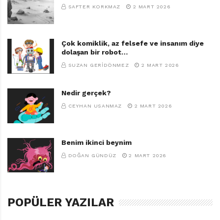
SAFTER KORKMAZ
2 MART 2026
Çok komiklik, az felsefe ve insanım diye
dolaşan bir robot…
SUZAN GERIDÖNMEZ
2 MART 2026
Nedir gerçek?
CEYHAN USANMAZ
2 MART 2026
Benim ikinci beynim
DOĞAN GÜNDÜZ
2 MART 2026
POPÜLER YAZILAR