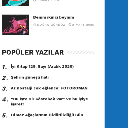
2 MART 2026
Benim ikinci beynim
DOĞAN GÜNDÜZ
2 MART 2026
POPÜLER YAZILAR
1․
İyi Kitap 129. Sayı (Aralık 2020)
2․
Şehrin güneşli hali
3․
Az nostalji çok eğlence: FOTOROMAN
4․
“Bu İşte Bir Köstebek Var” ve bu iyiye
işaret!
5․
Ölmez Ağaçlarının Öldürüldüğü Gün