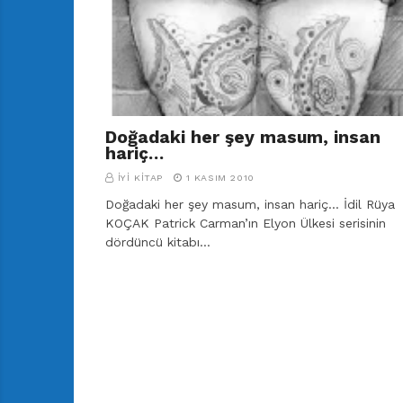
r
ı
D
e
r
g
i
Doğadaki her şey masum, insan
s
hariç…
i
İYI KITAP
1 KASIM 2010
Doğadaki her şey masum, insan hariç… İdil Rüya
KOÇAK Patrick Carman’ın Elyon Ülkesi serisinin
dördüncü kitabı…