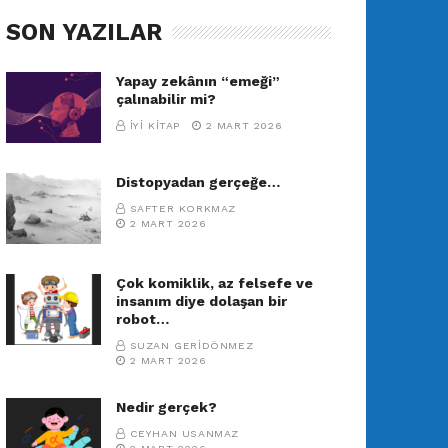
SON YAZILAR
Yapay zekânın “emeği”
çalınabilir mi?
İYI KITAP
2 MART 2026
Distopyadan gerçeğe…
SAFTER KORKMAZ
2 MART 2026
Çok komiklik, az felsefe ve
insanım diye dolaşan bir
robot…
SUZAN GERIDÖNMEZ
2 MART 2026
Nedir gerçek?
CEYHAN USANMAZ