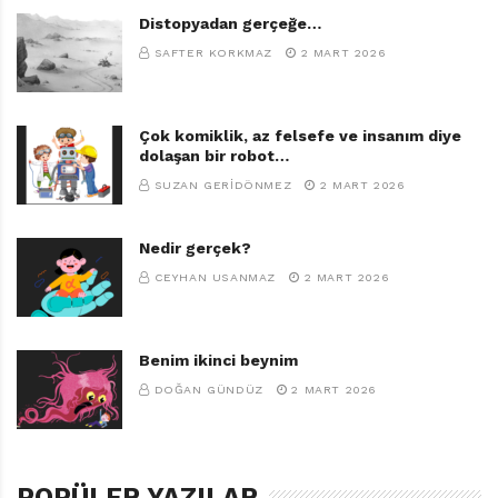
Distopyadan gerçeğe…
SAFTER KORKMAZ
2 MART 2026
Çok komiklik, az felsefe ve insanım diye
dolaşan bir robot…
SUZAN GERIDÖNMEZ
2 MART 2026
Nedir gerçek?
CEYHAN USANMAZ
2 MART 2026
Benim ikinci beynim
DOĞAN GÜNDÜZ
2 MART 2026
POPÜLER YAZILAR