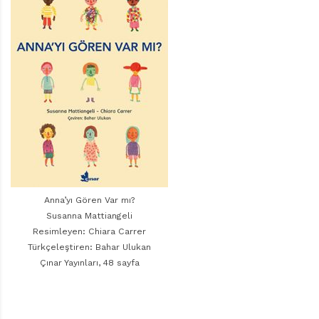
r
ı
D
e
r
g
i
s
i
Anna’yı Gören Var mı?
Susanna Mattiangeli
Resimleyen: Chiara Carrer
Türkçeleştiren: Bahar Ulukan
Çınar Yayınları, 48 sayfa