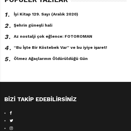
1․
İyi Kitap 129. Sayı (Aralık 2020)
2․
Şehrin güneşli hali
3․
Az nostalji çok eğlence: FOTOROMAN
4․
“Bu İşte Bir Köstebek Var” ve bu iyiye işaret!
5․
Ölmez Ağaçlarının Öldürüldüğü Gün
BIZI TAKIP EDEBILIRSINIZ