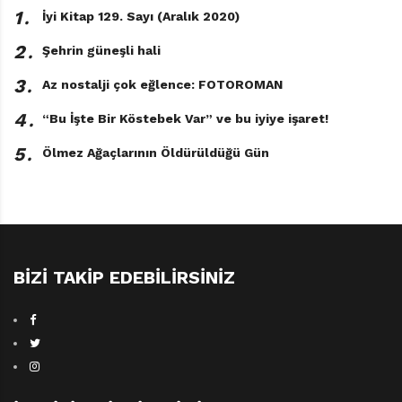
1․
İyi Kitap 129. Sayı (Aralık 2020)
2․
Şehrin güneşli hali
3․
Az nostalji çok eğlence: FOTOROMAN
4․
“Bu İşte Bir Köstebek Var” ve bu iyiye işaret!
5․
Ölmez Ağaçlarının Öldürüldüğü Gün
BIZI TAKIP EDEBILIRSINIZ