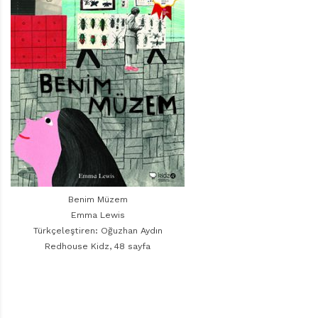
r
ı
D
e
r
g
i
s
i
Benim Müzem
Emma Lewis
Türkçeleştiren: Oğuzhan Aydın
Redhouse Kidz, 48 sayfa