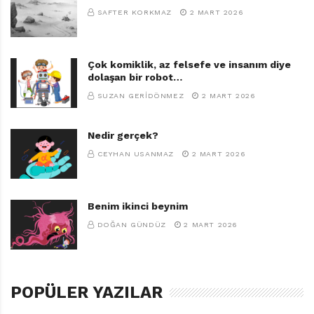
SAFTER KORKMAZ
2 MART 2026
Çok komiklik, az felsefe ve insanım diye
dolaşan bir robot…
SUZAN GERIDÖNMEZ
2 MART 2026
Nedir gerçek?
CEYHAN USANMAZ
2 MART 2026
Benim ikinci beynim
DOĞAN GÜNDÜZ
2 MART 2026
POPÜLER YAZILAR