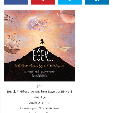
r
ı
D
e
r
g
i
s
i
Eğer…
Büyük Fikirlere ve Sayılara Şaşırtıcı Bir Yeni
Bakış Açısı
David J. Smith
Resimleyen: Steve Adams