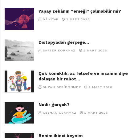
Yapay zekânın “emeği” çalınabilir mi?
İYI KITAP
2 MART 2026
Distopyadan gerçeğe…
SAFTER KORKMAZ
2 MART 2026
Çok komiklik, az felsefe ve insanım diye
dolaşan bir robot…
SUZAN GERIDÖNMEZ
2 MART 2026
Nedir gerçek?
CEYHAN USANMAZ
2 MART 2026
Benim ikinci beynim