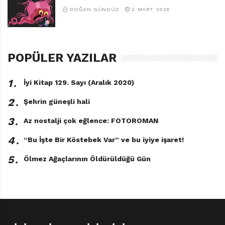
DOĞAN GÜNDÜZ
2 MART 2026
POPÜLER YAZILAR
1․
İyi Kitap 129. Sayı (Aralık 2020)
2․
Şehrin güneşli hali
3․
Az nostalji çok eğlence: FOTOROMAN
4․
“Bu İşte Bir Köstebek Var” ve bu iyiye işaret!
5․
Ölmez Ağaçlarının Öldürüldüğü Gün