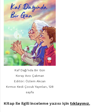
r
ı
D
e
r
g
i
s
i
Kaf Dağı’nda Bir Gün
Koray Avcı Çakman
Editör: Özlem Akcan
Kırmızı Kedi Çocuk Yayınları, 128
sayfa
Kitap ile ilgili inceleme yazısı için
tıklayınız.