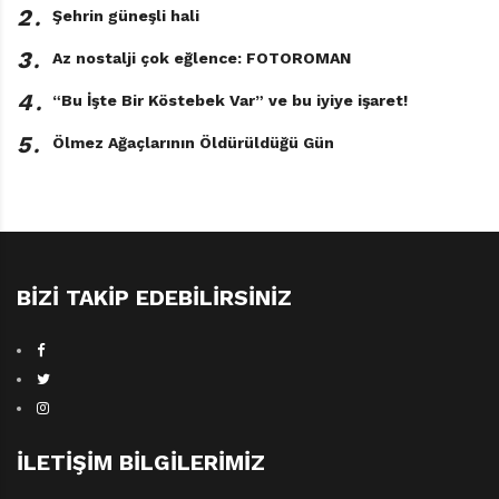
2․
Şehrin güneşli hali
3․
Az nostalji çok eğlence: FOTOROMAN
4․
“Bu İşte Bir Köstebek Var” ve bu iyiye işaret!
5․
Ölmez Ağaçlarının Öldürüldüğü Gün
BIZI TAKIP EDEBILIRSINIZ
İLETIŞIM BILGILERIMIZ