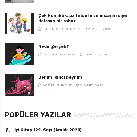
Çok komiklik, az felsefe ve insanım diye
dolaşan bir robot…
SUZAN GERIDÖNMEZ
2 MART 2026
Nedir gerçek?
CEYHAN USANMAZ
2 MART 2026
Benim ikinci beynim
DOĞAN GÜNDÜZ
2 MART 2026
POPÜLER YAZILAR
1․
İyi Kitap 129. Sayı (Aralık 2020)