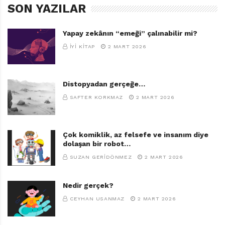
SON YAZILAR
Yapay zekânın “emeği” çalınabilir mi?
İYI KITAP
2 MART 2026
Distopyadan gerçeğe…
SAFTER KORKMAZ
2 MART 2026
Çok komiklik, az felsefe ve insanım diye
dolaşan bir robot…
SUZAN GERIDÖNMEZ
2 MART 2026
Nedir gerçek?
CEYHAN USANMAZ
2 MART 2026