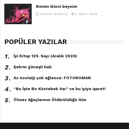
Benim ikinci beynim
DOĞAN GÜNDÜZ
2 MART 2026
POPÜLER YAZILAR
1․
İyi Kitap 129. Sayı (Aralık 2020)
2․
Şehrin güneşli hali
3․
Az nostalji çok eğlence: FOTOROMAN
4․
“Bu İşte Bir Köstebek Var” ve bu iyiye işaret!
5․
Ölmez Ağaçlarının Öldürüldüğü Gün