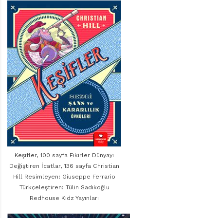
r
ı
D
e
r
g
i
s
i
Keşifler, 100 sayfa Fikirler Dünyayı
Değiştiren İcatlar, 136 sayfa Christian
Hill Resimleyen: Giuseppe Ferrario
Türkçeleştiren: Tülin Sadıkoğlu
Redhouse Kidz Yayınları