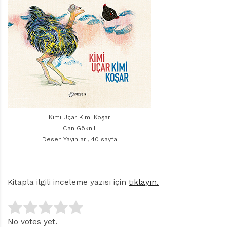
r
ı
D
e
r
g
i
s
i
Kimi Uçar Kimi Koşar
Can Göknil
Desen Yayınları, 40 sayfa
Kitapla ilgili inceleme yazısı için
tıklayın.
No votes yet.