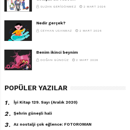
SUZAN GERIDÖNMEZ
2 MART 2026
Nedir gerçek?
CEYHAN USANMAZ
2 MART 2026
Benim ikinci beynim
DOĞAN GÜNDÜZ
2 MART 2026
POPÜLER YAZILAR
1․
İyi Kitap 129. Sayı (Aralık 2020)
2․
Şehrin güneşli hali
3․
Az nostalji çok eğlence: FOTOROMAN