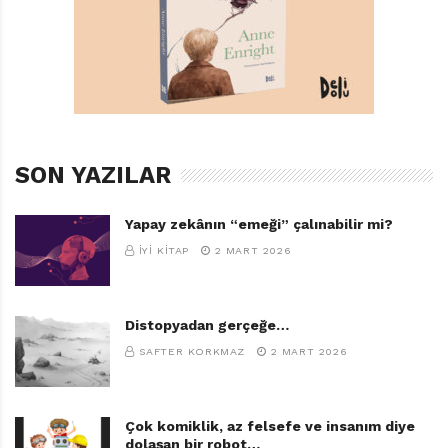
SON YAZILAR
Yapay zekânın “emeği” çalınabilir mi?
İYI KITAP
2 MART 2026
Distopyadan gerçeğe…
SAFTER KORKMAZ
2 MART 2026
Çok komiklik, az felsefe ve insanım diye
dolaşan bir robot…