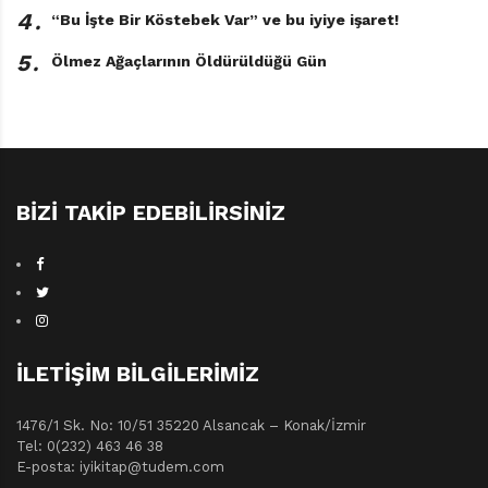
4․
“Bu İşte Bir Köstebek Var” ve bu iyiye işaret!
5․
Ölmez Ağaçlarının Öldürüldüğü Gün
BIZI TAKIP EDEBILIRSINIZ
İLETIŞIM BILGILERIMIZ
1476/1 Sk. No: 10/51 35220 Alsancak – Konak/İzmir
Tel: 0(232) 463 46 38
E-posta: iyikitap@tudem.com