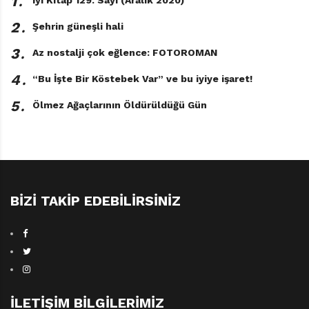
1․
2․
Şehrin güneşli hali
3․
Az nostalji çok eğlence: FOTOROMAN
4․
“Bu İşte Bir Köstebek Var” ve bu iyiye işaret!
5․
Ölmez Ağaçlarının Öldürüldüğü Gün
BIZI TAKIP EDEBILIRSINIZ
İLETIŞIM BILGILERIMIZ