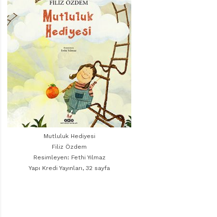
r
ı
D
e
r
g
i
s
i
Mutluluk Hediyesi
Filiz Özdem
Resimleyen: Fethi Yılmaz
Yapı Kredi Yayınları, 32 sayfa