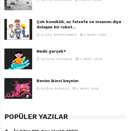
Çok komiklik, az felsefe ve insanım diye
dolaşan bir robot…
SUZAN GERIDÖNMEZ
2 MART 2026
Nedir gerçek?
CEYHAN USANMAZ
2 MART 2026
Benim ikinci beynim
DOĞAN GÜNDÜZ
2 MART 2026
POPÜLER YAZILAR
İyi Kitap 129. Sayı (Aralık 2020)