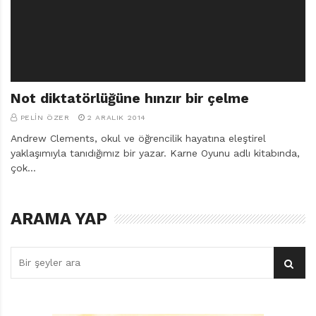
r
ı
D
e
r
g
i
Not diktatörlüğüne hınzır bir çelme
s
PELIN ÖZER
2 ARALIK 2014
i
Andrew Clements, okul ve öğrencilik hayatına eleştirel
yaklaşımıyla tanıdığımız bir yazar. Karne Oyunu adlı kitabında,
çok…
ARAMA YAP