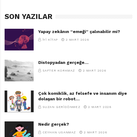
SON YAZILAR
Yapay zekânın “emeği” çalınabilir mi?
İYI KITAP
2 MART 2026
Distopyadan gerçeğe…
SAFTER KORKMAZ
2 MART 2026
Çok komiklik, az felsefe ve insanım diye
dolaşan bir robot…
SUZAN GERIDÖNMEZ
2 MART 2026
Nedir gerçek?
CEYHAN USANMAZ
2 MART 2026