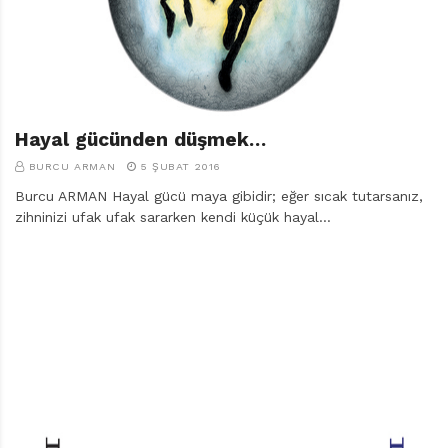
r
ı
D
e
r
g
i
Hayal gücünden düşmek…
s
BURCU ARMAN
5 ŞUBAT 2016
i
Burcu ARMAN Hayal gücü maya gibidir; eğer sıcak tutarsanız,
zihninizi ufak ufak sararken kendi küçük hayal…