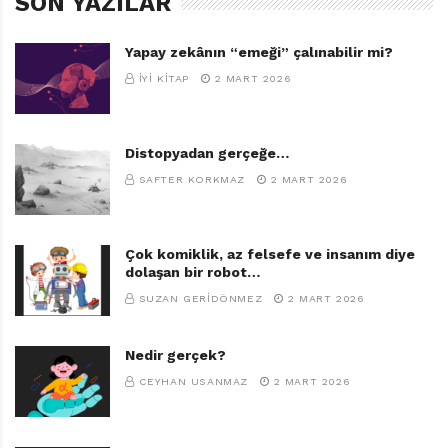
SON YAZILAR
Yapay zekânın “emeği” çalınabilir mi?
İYI KITAP
2 MART 2026
Distopyadan gerçeğe…
SAFTER KORKMAZ
2 MART 2026
Çok komiklik, az felsefe ve insanım diye
dolaşan bir robot…
SUZAN GERIDÖNMEZ
2 MART 2026
Nedir gerçek?
CEYHAN USANMAZ
2 MART 2026