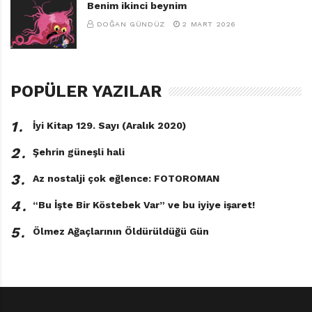
Benim ikinci beynim
DOĞAN GÜNDÜZ
2 MART 2026
POPÜLER YAZILAR
1․
İyi Kitap 129. Sayı (Aralık 2020)
2․
Şehrin güneşli hali
3․
Az nostalji çok eğlence: FOTOROMAN
4․
“Bu İşte Bir Köstebek Var” ve bu iyiye işaret!
5․
Ölmez Ağaçlarının Öldürüldüğü Gün