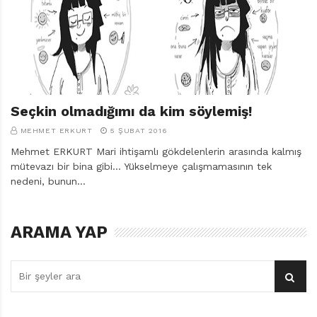
r
ı
D
e
r
g
i
s
Seçkin olmadığımı da kim söylemiş!
i
MEHMET ERKURT
5 ŞUBAT 2016
Mehmet ERKURT Mari ihtişamlı gökdelenlerin arasında kalmış
mütevazı bir bina gibi… Yükselmeye çalışmamasının tek
nedeni, bunun…
ARAMA YAP