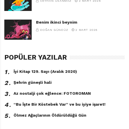
CEYHAN USANMAZ
2 MART 2026
Benim ikinci beynim
DOĞAN GÜNDÜZ
2 MART 2026
POPÜLER YAZILAR
1․
İyi Kitap 129. Sayı (Aralık 2020)
2․
Şehrin güneşli hali
3․
Az nostalji çok eğlence: FOTOROMAN
4․
“Bu İşte Bir Köstebek Var” ve bu iyiye işaret!
5․
Ölmez Ağaçlarının Öldürüldüğü Gün