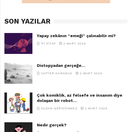
SON YAZILAR
Yapay zekânın “emeği” çalınabilir mi?
İYI KITAP
2 MART 2026
Distopyadan gerçeğe…
SAFTER KORKMAZ
2 MART 2026
Çok komiklik, az felsefe ve insanım diye
dolaşan bir robot…
SUZAN GERIDÖNMEZ
2 MART 2026
Nedir gerçek?