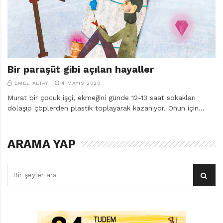
r
ı
D
e
r
g
i
Bir paraşüt gibi açılan hayaller
s
EMEL ALTAY
4 MAYIS 2020
i
Murat bir çocuk işçi, ekmeğini günde 12-13 saat sokakları
dolaşıp çöplerden plastik toplayarak kazanıyor. Onun için…
ARAMA YAP