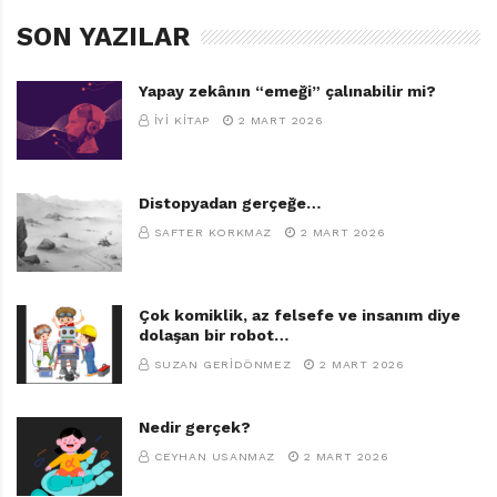
SON YAZILAR
Yapay zekânın “emeği” çalınabilir mi?
İYI KITAP
2 MART 2026
Distopyadan gerçeğe…
SAFTER KORKMAZ
2 MART 2026
Çok komiklik, az felsefe ve insanım diye
dolaşan bir robot…
SUZAN GERIDÖNMEZ
2 MART 2026
Nedir gerçek?
CEYHAN USANMAZ
2 MART 2026