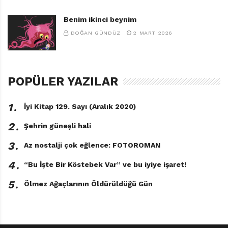
Benim ikinci beynim
DOĞAN GÜNDÜZ
2 MART 2026
POPÜLER YAZILAR
1․
İyi Kitap 129. Sayı (Aralık 2020)
2․
Şehrin güneşli hali
3․
Az nostalji çok eğlence: FOTOROMAN
4․
“Bu İşte Bir Köstebek Var” ve bu iyiye işaret!
5․
Ölmez Ağaçlarının Öldürüldüğü Gün