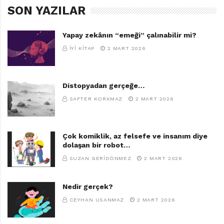
SON YAZILAR
Yapay zekânın “emeği” çalınabilir mi?
İYI KITAP
2 MART 2026
Distopyadan gerçeğe…
SAFTER KORKMAZ
2 MART 2026
Çok komiklik, az felsefe ve insanım diye
dolaşan bir robot…
SUZAN GERIDÖNMEZ
2 MART 2026
Nedir gerçek?
CEYHAN USANMAZ
2 MART 2026