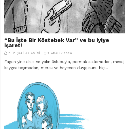
r
ı
D
e
r
g
i
“Bu İşte Bir Köstebek Var” ve bu iyiye
s
işaret!
i
ELIF ŞAHIN HAMIDI
2 ARALIK 2020
Fagan yine akıcı ve yalın üslubuyla, parmak sallamadan, mesaj
kaygısı taşımadan, merak ve heyecan duygusunu hiç…