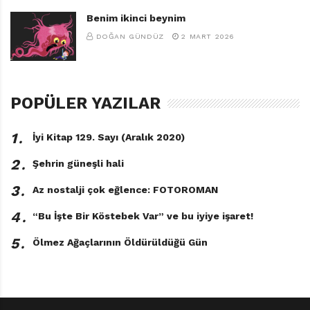
Benim ikinci beynim
DOĞAN GÜNDÜZ
2 MART 2026
POPÜLER YAZILAR
1․
İyi Kitap 129. Sayı (Aralık 2020)
2․
Şehrin güneşli hali
3․
Az nostalji çok eğlence: FOTOROMAN
4․
“Bu İşte Bir Köstebek Var” ve bu iyiye işaret!
5․
Ölmez Ağaçlarının Öldürüldüğü Gün