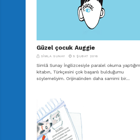
r
ı
D
e
r
g
i
Güzel çocuk Auggie
s
i
SIMLA SUNAY
5 ŞUBAT 2016
Simlâ Sunay İngilizcesiyle paralel okuma yaptığı
kitabın, Türkçesini çok başarılı bulduğumu
söylemeliyim. Orijinalinden daha samimi bir…