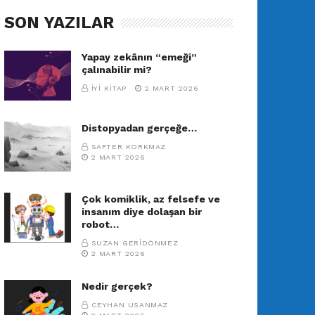
SON YAZILAR
Yapay zekânın “emeği”
çalınabilir mi?
İYI KITAP
2 MART 2026
Distopyadan gerçeğe…
SAFTER KORKMAZ
2 MART 2026
Çok komiklik, az felsefe ve
insanım diye dolaşan bir
robot…
SUZAN GERIDÖNMEZ
2 MART 2026
Nedir gerçek?
CEYHAN USANMAZ