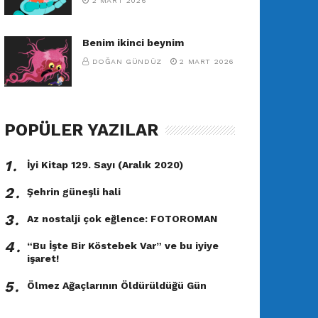
2 MART 2026
Benim ikinci beynim
DOĞAN GÜNDÜZ
2 MART 2026
POPÜLER YAZILAR
1․
İyi Kitap 129. Sayı (Aralık 2020)
2․
Şehrin güneşli hali
3․
Az nostalji çok eğlence: FOTOROMAN
4․
“Bu İşte Bir Köstebek Var” ve bu iyiye
işaret!
5․
Ölmez Ağaçlarının Öldürüldüğü Gün