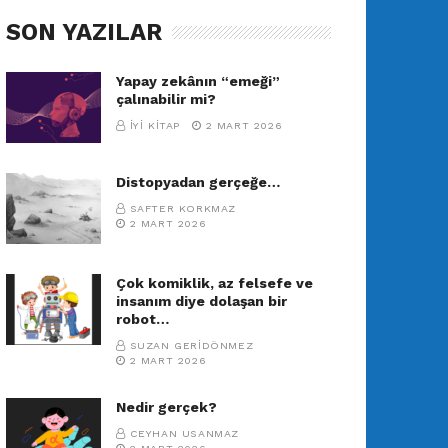
SON YAZILAR
Yapay zekânın “emeği”
çalınabilir mi?
İYI KITAP
2 MART 2026
Distopyadan gerçeğe…
SAFTER KORKMAZ
2 MART 2026
Çok komiklik, az felsefe ve
insanım diye dolaşan bir
robot…
SUZAN GERIDÖNMEZ
2 MART 2026
Nedir gerçek?
CEYHAN USANMAZ