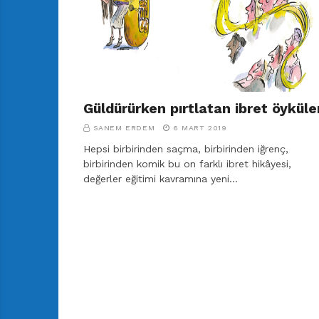
r
ı
D
e
r
g
i
Güldürürken pırtlatan ibret öyküle
s
i
SANEM ERDEM
6 MART 2019
Hepsi birbirinden saçma, birbirinden iğrenç,
birbirinden komik bu on farklı ibret hikâyesi,
değerler eğitimi kavramına yeni…