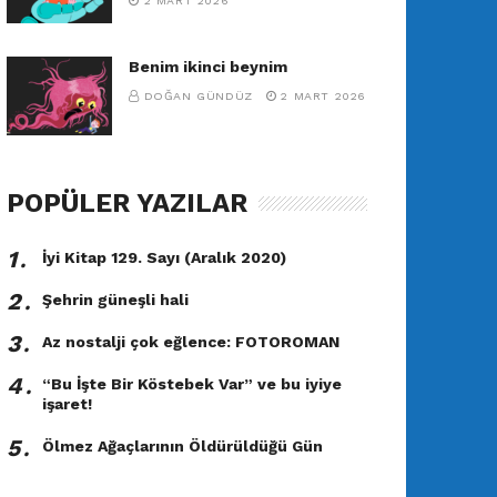
2 MART 2026
Benim ikinci beynim
DOĞAN GÜNDÜZ
2 MART 2026
POPÜLER YAZILAR
1․
İyi Kitap 129. Sayı (Aralık 2020)
2․
Şehrin güneşli hali
3․
Az nostalji çok eğlence: FOTOROMAN
4․
“Bu İşte Bir Köstebek Var” ve bu iyiye
işaret!
5․
Ölmez Ağaçlarının Öldürüldüğü Gün