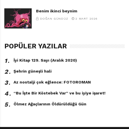
Benim ikinci beynim
DOĞAN GÜNDÜZ
2 MART 2026
POPÜLER YAZILAR
1․
İyi Kitap 129. Sayı (Aralık 2020)
2․
Şehrin güneşli hali
3․
Az nostalji çok eğlence: FOTOROMAN
4․
“Bu İşte Bir Köstebek Var” ve bu iyiye işaret!
5․
Ölmez Ağaçlarının Öldürüldüğü Gün