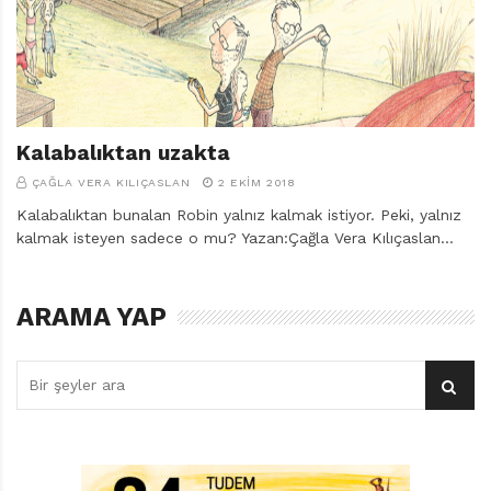
r
ı
D
e
r
g
i
Kalabalıktan uzakta
s
ÇAĞLA VERA KILIÇASLAN
2 EKIM 2018
i
Kalabalıktan bunalan Robin yalnız kalmak istiyor. Peki, yalnız
kalmak isteyen sadece o mu? Yazan:Çağla Vera Kılıçaslan…
ARAMA YAP