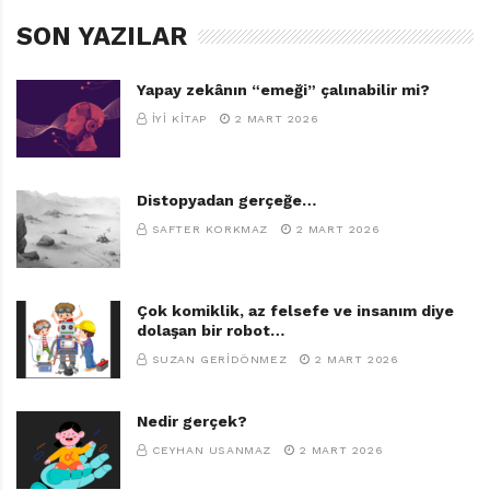
SON YAZILAR
Yapay zekânın “emeği” çalınabilir mi?
İYI KITAP
2 MART 2026
Distopyadan gerçeğe…
SAFTER KORKMAZ
2 MART 2026
Çok komiklik, az felsefe ve insanım diye
dolaşan bir robot…
SUZAN GERIDÖNMEZ
2 MART 2026
Nedir gerçek?
CEYHAN USANMAZ
2 MART 2026