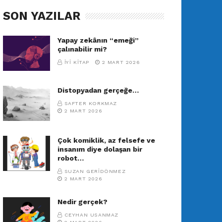
SON YAZILAR
Yapay zekânın “emeği”
çalınabilir mi?
İYI KITAP
2 MART 2026
Distopyadan gerçeğe…
SAFTER KORKMAZ
2 MART 2026
Çok komiklik, az felsefe ve
insanım diye dolaşan bir
robot…
SUZAN GERIDÖNMEZ
2 MART 2026
Nedir gerçek?
CEYHAN USANMAZ