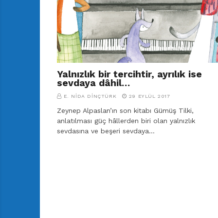
r
ı
D
e
r
g
i
Yalnızlık bir tercihtir, ayrılık ise
s
sevdaya dâhil…
i
E. NIDA DINÇTÜRK
29 EYLÜL 2017
Zeynep Alpaslan’ın son kitabı Gümüş Tilki,
anlatılması güç hâllerden biri olan yalnızlık
sevdasına ve beşeri sevdaya…