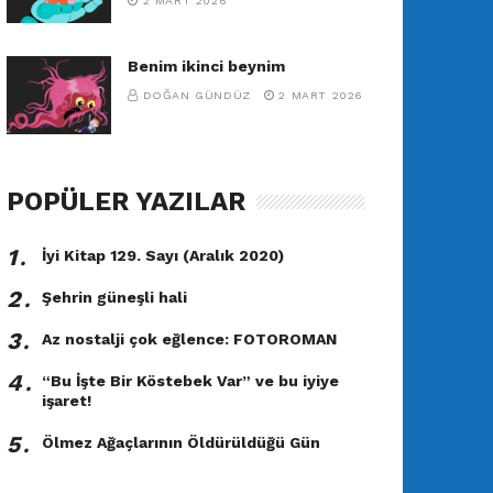
2 MART 2026
Benim ikinci beynim
DOĞAN GÜNDÜZ
2 MART 2026
POPÜLER YAZILAR
1․
İyi Kitap 129. Sayı (Aralık 2020)
2․
Şehrin güneşli hali
3․
Az nostalji çok eğlence: FOTOROMAN
4․
“Bu İşte Bir Köstebek Var” ve bu iyiye
işaret!
5․
Ölmez Ağaçlarının Öldürüldüğü Gün