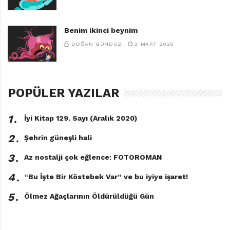
Benim ikinci beynim
DOĞAN GÜNDÜZ
2 MART 2026
POPÜLER YAZILAR
1․
İyi Kitap 129. Sayı (Aralık 2020)
2․
Şehrin güneşli hali
3․
Az nostalji çok eğlence: FOTOROMAN
4․
“Bu İşte Bir Köstebek Var” ve bu iyiye işaret!
5․
Ölmez Ağaçlarının Öldürüldüğü Gün