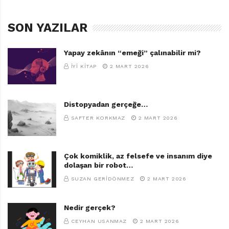
SON YAZILAR
Yapay zekânın “emeği” çalınabilir mi?
İYI KITAP
2 MART 2026
Distopyadan gerçeğe…
SAFTER KORKMAZ
2 MART 2026
Çok komiklik, az felsefe ve insanım diye
dolaşan bir robot…
SUZAN GERIDÖNMEZ
2 MART 2026
Nedir gerçek?
CEYHAN USANMAZ
2 MART 2026