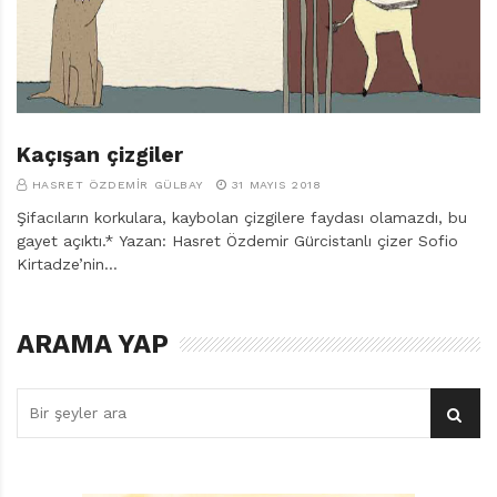
r
ı
D
e
r
g
i
Kaçışan çizgiler
s
HASRET ÖZDEMIR GÜLBAY
31 MAYIS 2018
i
Şifacıların korkulara, kaybolan çizgilere faydası olamazdı, bu
gayet açıktı.* Yazan: Hasret Özdemir Gürcistanlı çizer Sofio
Kirtadze’nin…
ARAMA YAP