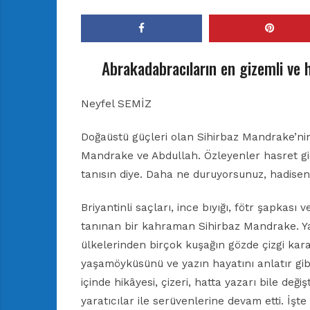
Abrakadabracıların en gizemli ve h
Neyfel SEMİZ
Doğaüstü güçleri olan Sihirbaz Mandrake’nin
Mandrake ve Abdullah. Özleyenler hasret gi
tanısın diye. Daha ne duruyorsunuz, hadisen
Briyantinli saçları, ince bıyığı, fötr şapkası v
tanınan bir kahraman Sihirbaz Mandrake. Yay
ülkelerinden birçok kuşağın gözde çizgi karak
yaşamöyküsünü ve yazın hayatını anlatır g
içinde hikâyesi, çizeri, hatta yazarı bile deği
yaratıcılar ile serüvenlerine devam etti. İşt