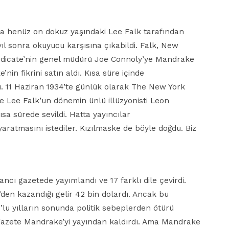
nda henüz on dokuz yaşındaki Lee Falk tarafından
ıl sonra okuyucu karşısına çıkabildi. Falk, New
Syndicate’nin genel müdürü Joe Connoly’ye Mandrake
in fikrini satın aldı. Kısa süre içinde
dı. 11 Haziran 1934’te günlük olarak The New York
 Lee Falk’un dönemin ünlü illüzyonisti Leon
sa sürede sevildi. Hatta yayıncılar
 yaratmasını istediler. Kızılmaske de böyle doğdu. Biz
cı gazetede yayımlandı ve 17 farklı dile çevirdi.
e’den kazandığı gelir 42 bin dolardı. Ancak bu
0’lu yılların sonunda politik sebeplerden ötürü
 gazete Mandrake’yi yayından kaldırdı. Ama Mandrake