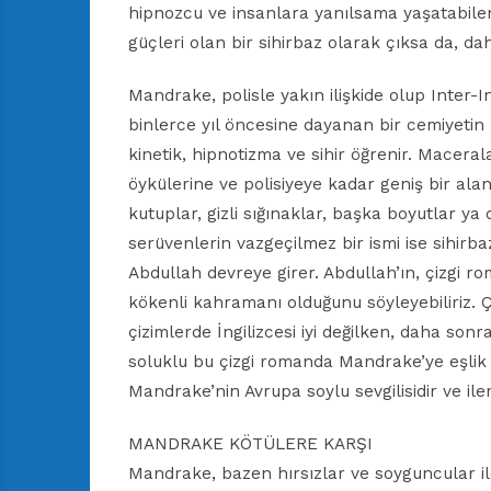
hipnozcu ve insanlara yanılsama yaşatabile
güçleri olan bir sihirbaz olarak çıksa da, da
Mandrake, polisle yakın ilişkide olup Inter-Int
binlerce yıl öncesine dayanan bir cemiyetin 
kinetik, hipnotizma ve sihir öğrenir. Macerala
öykülerine ve polisiyeye kadar geniş bir ala
kutuplar, gizli sığınaklar, başka boyutlar ya
serüvenlerin vazgeçilmez bir ismi ise sihirba
Abdullah devreye girer. Abdullah’ın, çizgi roma
kökenli kahramanı olduğunu söyleyebiliriz. Ç
çizimlerde İngilizcesi iyi değilken, daha son
soluklu bu çizgi romanda Mandrake’ye eşlik 
Mandrake’nin Avrupa soylu sevgilisidir ve il
MANDRAKE KÖTÜLERE KARŞI
Mandrake, bazen hırsızlar ve soyguncular i