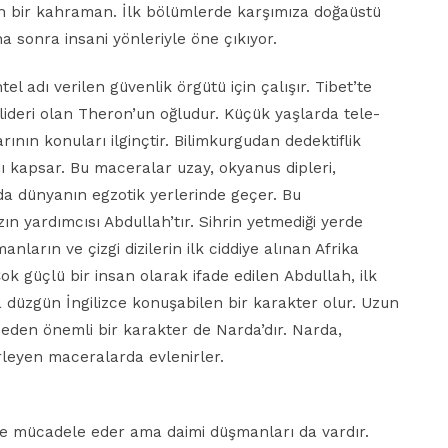
n bir kahraman. İlk bölümlerde karşımıza doğaüstü
ha sonra insani yönleriyle öne çıkıyor.
el adı verilen güvenlik örgütü için çalışır. Tibet’te
lideri olan Theron’un oğludur. Küçük yaşlarda tele-
rının konuları ilginçtir. Bilimkurgudan dedektiflik
nı kapsar. Bu maceralar uzay, okyanus dipleri,
 da dünyanın egzotik yerlerinde geçer. Bu
zın yardımcısı Abdullah’tır. Sihrin yetmediği yerde
nların ve çizgi dizilerin ilk ciddiye alınan Afrika
ok güçlü bir insan olarak ifade edilen Abdullah, ilk
ra düzgün İngilizce konuşabilen bir karakter olur. Uzun
eden önemli bir karakter de Narda’dır. Narda,
erleyen maceralarda evlenirler.
le mücadele eder ama daimi düşmanları da vardır.