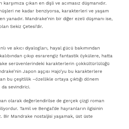
 karşımıza çıkan en dişli ve acımasız düşmanıdır.
ünüşleri ne kadar benziyorsa, karakterleri ve yaşam
den yanadır. Mandrake’nin bir diğer ezeli düşmanı ise,
lan Sekiz Çetesi’dir.
nlı ve akıcı diyalogları, hayal gücü bakımından
alıbından çıkıp esrarengiz fantastik öykülere, hatta
ake serüvenlerindeki karakterlerin çokkültürlülüğü
ndrake’nin Japon aşçısı Hajo’yu bu karakterlere
an bu çeşitlilik –özellikle ortaya çıktığı dönem
a sevindirici.
n olarak değerlendirilse de gerçek çizgi roman
liyordur. Tamil ve Bengal’de hayranların ilgisinin
. Bir Mandrake nostaljisi yaşamak, üst üste