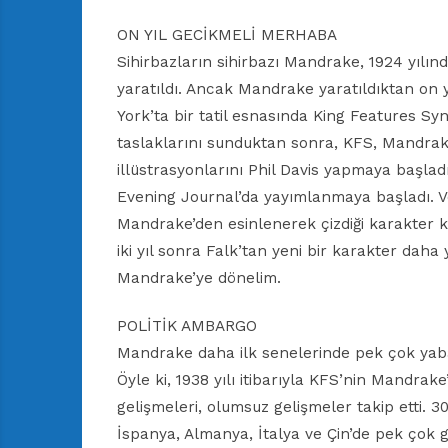
ON YIL GECİKMELİ MERHABA
Sihirbazların sihirbazı Mandrake, 1924 yılı
yaratıldı. Ancak Mandrake yaratıldıktan on y
York’ta bir tatil esnasında King Features 
taslaklarını sunduktan sonra, KFS, Mandrake’n
illüstrasyonlarını Phil Davis yapmaya başla
Evening Journal’da yayımlanmaya başladı. Ve
Mandrake’den esinlenerek çizdiği karakter kı
iki yıl sonra Falk’tan yeni bir karakter daha
Mandrake’ye dönelim.
POLİTİK AMBARGO
Mandrake daha ilk senelerinde pek çok yaban
Öyle ki, 1938 yılı itibarıyla KFS’nin Mandrak
gelişmeleri, olumsuz gelişmeler takip etti. 3
İspanya, Almanya, İtalya ve Çin’de pek çok