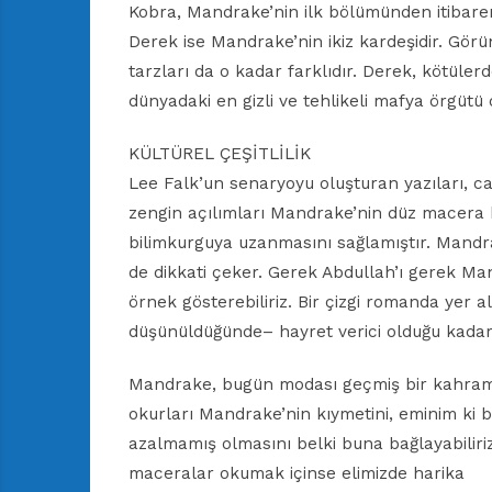
Kobra, Mandrake’nin ilk bölümünden itibaren
Derek ise Mandrake’nin ikiz kardeşidir. Gör
tarzları da o kadar farklıdır. Derek, kötüler
dünyadaki en gizli ve tehlikeli mafya örgütü o
KÜLTÜREL ÇEŞİTLİLİK
Lee Falk’un senaryoyu oluşturan yazıları, ca
zengin açılımları Mandrake’nin düz macera k
bilimkurguya uzanmasını sağlamıştır. Mandr
de dikkati çeker. Gerek Abdullah’ı gerek Ma
örnek gösterebiliriz. Bir çizgi romanda yer al
düşünüldüğünde– hayret verici olduğu kadar d
Mandrake, bugün modası geçmiş bir kahrama
okurları Mandrake’nin kıymetini, eminim ki bi
azalmamış olmasını belki buna bağlayabiliriz
maceralar okumak içinse elimizde harika