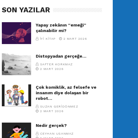
SON YAZILAR
Yapay zekânın “emeği”
çalınabilir mi?
İYI KITAP
2 MART 2026
Distopyadan gerçeğe…
SAFTER KORKMAZ
2 MART 2026
Çok komiklik, az felsefe ve
insanım diye dolaşan bir
robot…
SUZAN GERIDÖNMEZ
2 MART 2026
Nedir gerçek?
CEYHAN USANMAZ