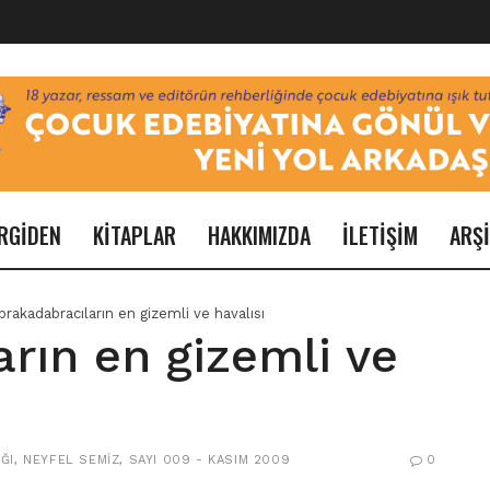
RGİDEN
KİTAPLAR
HAKKIMIZDA
İLETİŞİM
ARŞ
brakadabracıların en gizemli ve havalısı
rın en gizemli ve
ĞI
,
NEYFEL SEMIZ
,
SAYI 009 - KASIM 2009
0