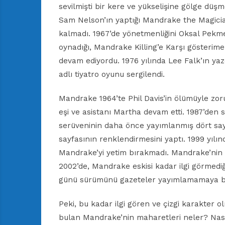
sevilmişti bir kere ve yükselişine gölge dü
Sam Nelson’ın yaptığı Mandrake the Magician
kalmadı. 1967’de yönetmenliğini Oksal Pekme
oynadığı, Mandrake Killing’e Karşı gösterime
devam ediyordu. 1976 yılında Lee Falk’ın y
adlı tiyatro oyunu sergilendi.
Mandrake 1964’te Phil Davis’in ölümüyle zorun
eşi ve asistanı Martha devam etti. 1987’den 
serüveninin daha önce yayımlanmış dört say
sayfasının renklendirmesini yaptı. 1999 yılı
Mandrake’yi yetim bırakmadı. Mandrake’nin
2002’de, Mandrake eskisi kadar ilgi görmediği
günü sürümünü gazeteler yayımlamamaya b
Peki, bu kadar ilgi gören ve çizgi karakter 
bulan Mandrake’nin maharetleri neler? Nası