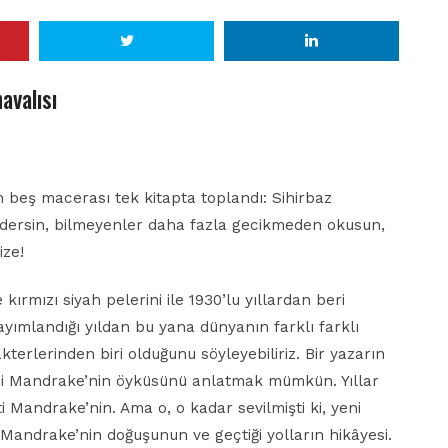
avalısı
 beş macerası tek kitapta toplandı: Sihirbaz
dersin, bilmeyenler daha fazla gecikmeden okusun,
ize!
e kırmızı siyah pelerini ile 1930’lu yıllardan beri
ımlandığı yıldan bu yana dünyanın farklı farklı
terlerinden biri olduğunu söyleyebiliriz. Bir yazarın
ibi Mandrake’nin öyküsünü anlatmak mümkün. Yıllar
şti Mandrake’nin. Ama o, o kadar sevilmişti ki, yeni
e Mandrake’nin doğuşunun ve geçtiği yolların hikâyesi.