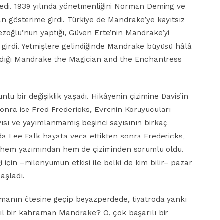
şmedi. 1939 yılında yönetmenliğini Norman Deming ve
 gösterime girdi. Türkiye de Mandrake’ye kayıtsız
zoğlu’nun yaptığı, Güven Erte’nin Mandrake’yi
 girdi. Yetmişlere gelindiğinde Mandrake büyüsü hâlâ
azdığı Mandrake the Magician and the Enchantress
lu bir değişiklik yaşadı. Hikâyenin çizimine Davis’in
sonra ise Fred Fredericks, Evrenin Koruyucuları
ısı ve yayımlanmamış beşinci sayısının birkaç
nda Lee Falk hayata veda ettikten sonra Fredericks,
 hem yazımından hem de çiziminden sorumlu oldu.
 için –milenyumun etkisi ile belki de kim bilir– pazar
aşladı.
olmanın ötesine geçip beyazperdede, tiyatroda yankı
l bir kahraman Mandrake? O, çok başarılı bir