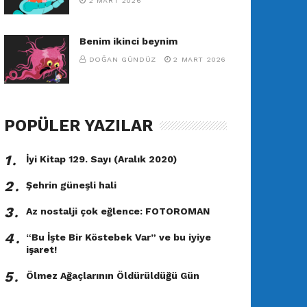
2 MART 2026
Benim ikinci beynim
DOĞAN GÜNDÜZ
2 MART 2026
POPÜLER YAZILAR
1․
İyi Kitap 129. Sayı (Aralık 2020)
2․
Şehrin güneşli hali
3․
Az nostalji çok eğlence: FOTOROMAN
4․
“Bu İşte Bir Köstebek Var” ve bu iyiye
işaret!
5․
Ölmez Ağaçlarının Öldürüldüğü Gün