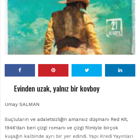
r
ı
D
e
r
g
i
s
i
Evinden uzak, yalnız bir kovboy
Umay SALMAN
Suçluların ve adaletsizliğin amansız düşmanı Red Kit,
1946’dan beri çizgi romanı ve çizgi filmiyle birçok
kuşağın kalbinde ayrı bir yer edindi. Yapı Kredi Yayınları