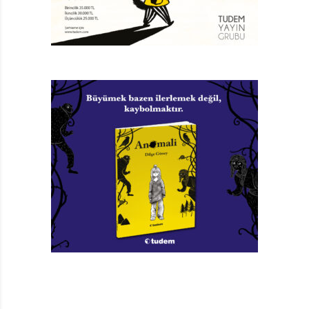
Goscinny ile tanışması oldu. Goscinny, Red Kit’in
senaryolarını yazmaya başladı.
Morris, 1967’den itibaren Asteriks’- in de yayımlandığı
Pilote dergisinde çizmeye başladı. Bu sayede Red Kit’in
ünü tüm dünyaya yayıldı ve çizgi film yapıldı. Goscinny
1977’de ölene kadar Red Kit’in senaryolarını yazdı. 2001
yılında Morris ölünce Red Kit de aramızdan ayrıldı.
YEŞİLAY’CI KOVBOY
Peki bu kadar ilgi gören, çizgi roman olmanın ötesine
geçerek çizgi filmi yapılan, hatta beyaz perdeye
aktarılan Red Kit nasıl bir kahramandı? (Red Kit,
dünyada ilk kez Türk sinemasına aktarıldı. 1967’de
Öztürk Serengil bir filminde gördüğü bir rüyada kendini
Red Kit sanar ve vahşi batıda maceradan maceraya
koşar.) Red Kit, Teksas Nothing Gulch kasabasında