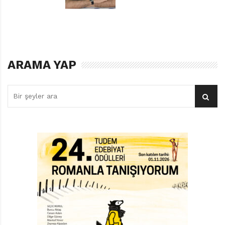
de her bölümde tekrarlanan akıllara kazınmış replikler
var tabii; “Bay Red Kit’e telgraf ”, “Düldül içimde takip
edildiğimize dair bir his var”…
Bizim Red Kit adıyla tanışma şerefine eriştiğimiz
ARAMA YAP
kahramanın aslında orijinal adı Lucky Luke (Şanslı
Luke). Yaratıcısı ise Belçikalı Maurice De Bevere, takma
adıyla Morris. Morris, Red Kit’i çizerken, sürekli sigara
içen, yay gibi bacaklı, at gibi dişleri olan ve yalnızlıkla
ilgili şarkılar söyleyen ev sahibesinden esinlenmiş.
Red Kit, ilk kez 1946 yılında Spirou isimli dergilerde
yayınlanmaya başladı. Morris’in 1948 yılında ABD’ye
gitmesiyle Red Kit daha da renklendi. Hayran olduğu
‘vahşi batı’yı gezen Morris, gördüklerini çizimlerine de
yansıttı. ABD’nin Morris açısından en büyük
kazançlarından biri de Asteriks’in yaratıcısı Rene