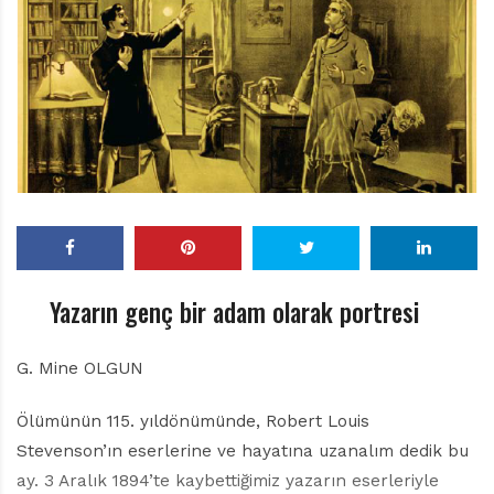
r
ı
D
e
r
g
i
s
i
Yazarın genç bir adam olarak portresi
G. Mine OLGUN
Ölümünün 115. yıldönümünde, Robert Louis
Stevenson’ın eserlerine ve hayatına uzanalım dedik bu
ay. 3 Aralık 1894’te kaybettiğimiz yazarın eserleriyle