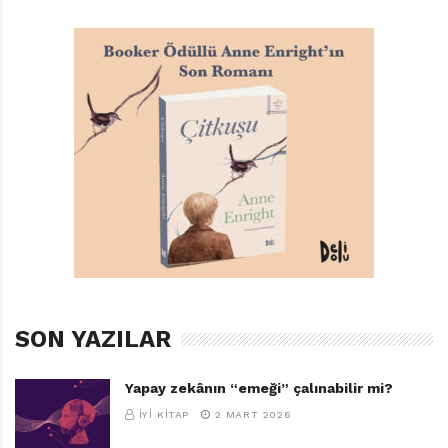
disiplinsizliği arasındaki çatışma, dürüstlük, sadakat,
inanç ve hatta alkoldü.
YAZMAZSA ÖLECEKLERDEN
Çocuk ve gençlik edebiyatının kült eserlerinin yazarı
olduğu düşünülse de, Stevenson yarattığı çok katmanlı
metinlerle, edebi kaygılarının ne kadar kuvvetli
olduğunu ve yaşadığı dönemin siyasi ve sosyal
atmosferine ne kadar duyarlı olduğunu kanıtlayarak
hem çocukların hem yetişkinlerin kalbini kazanmış bir
yazar. Bu durum hiç de şaşırtıcı değil. Çünkü o çok
erken yaşlarda hayatta ne yapmak istediğini bilen
şanslı azınlığa mensupmuş.
SON YAZILAR
Stevenson küçücük bir çocukken, hayatı boyunca
Yapay zekânın “emeği” çalınabilir mi?
peşini bırakmayan hastalığı nedeniyle çıkamadığı
İYI KITAP
2 MART 2026
odasında, hayatta en çok sevdiği masalcı olan dadısı