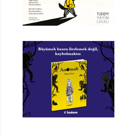
birkaç hafta içinde kaleme aldığı, aynı anda hem halim
selim bir doktor, hem de acımasız bir katil olan
kahramanın yaşadığı acı ve çelişkiler hakkındaki bu
büyük klasik, birçok çağdaşını ve kendinden sonraki
birçok sanatçıyı etkilemişti.
Yazarın, insan doğasına yaptığı göndermelerin yanı sıra,
daha sonraları, Viktorya Dönemi ahlakçı paranoyasını
ustalıkla gözler önüne serdiğini de öğrendim elbette. Ve
Stevenson’ın eserleri, her zaman, bir dönemi anlamak
ya da tarihsel bir sezgide bulunmak için referans
noktası oldu: Define Adası’na geri döndüğümde ya da
eleştirmenlerce yere göğe sığdırılamayan ve
Stevenson’ın kendisinin de daha çok onayladığı
Kaçırılan Çocuk’u elime aldığımda, bu sefer karşıma
çıkan XVIIII. yüzyıl sonu orta sınıf erdemleriyle işçi sınıfı