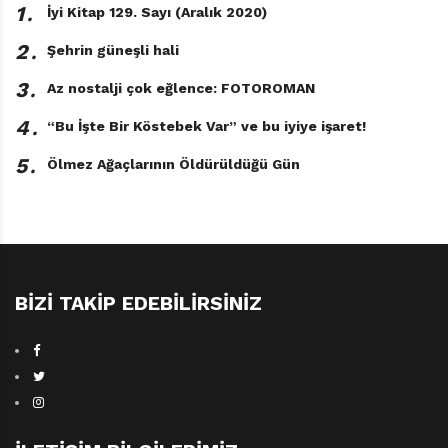
1․
İyi Kitap 129. Sayı (Aralık 2020)
Sezgin, bütün içtenliğiyle dinlerdi bizleri, hatta
yazdıklarımızı okuyup yorum yaptığı olurdu… Edebiyat
2․
Şehrin güneşli hali
içinde yeri doldurulamayacak Dinçer Sezgin’in. Bütün
3․
Az nostalji çok eğlence: FOTOROMAN
Türkiye’nin canını yaktı ölümü. Ama İzmirliler’in canının,
4․
çocukluğunun bir parçasını aldı götürdü…
“Bu İşte Bir Köstebek Var” ve bu iyiye işaret!
5․
Ölmez Ağaçlarının Öldürüldüğü Gün
BIZI TAKIP EDEBILIRSINIZ
Lastik Top
Dinçer Sezgin
Resimleyen: Mertcan
Mertbilek
Tudem Yayınları / 104