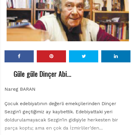
r
ı
D
e
r
g
i
s
i
Güle güle Dinçer Abi…
Nareg BARAN
Çocuk edebiyatının değerli emekçilerinden Dinçer
Sezgin’i geçtiğimiz ay kaybettik. Edebiyattaki yeri
doldurulamayacak Sezgin’in gidişiyle herkesten bir
parça koptu; ama en çok da İzmirliler’den…