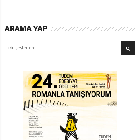
(Tekerlemeler) 20 yaşındayken Türk Dili dergisinde
yayımlandı. Bu yazıyla birlikte içindeki yazma aşkı
tutkuya dönüştü. Hastalanıp yatağa düşene kadar
yazmaya devam etti. Edebiyatçılığının yanı sıra birçok
ARAMA YAP
dergi ve gazetede makaleler yayımladı. En son Radikal
Gazetesi’nde her cumartesi İzmir Esintileri adlı
köşesinde, okuyucularına güncel meselelerden sanata
kadar farklı konularda fikirlerini sunuyordu. Her
zamanki gibi, üslubu alaycı ama alayı kıvrak zekâsı ve
kaleminden dökülen yazılardı bunlar…
Yazarın en çok ürün verdiği alan öykü ve denemeler
olsa da şairliği es geçilemez bir önem arz eder. Şiirlerini
okuyanlar mutlaka hüzün ve yalnızlık duygularını
hisseder. Kendisi de inkâr etmez bunu, üstüne üstlük
“sadece sanatın değil, insanın da acıdan ve hüzünden
meydana geldiğini” düşündüğünün altını çizer