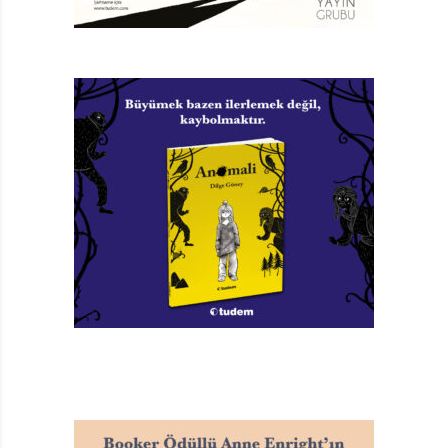
söyleşilerinde… Ve ekler: “İçinde hüznün var olmadığı
bir şiir düşünemiyorum. Yalnızlık olmasaydı insanların
şair olabileceklerine de inanmıyorum.”
KENDİ ÇOCUKLUĞUNA DOĞRU
Sezgin en son Sır Gecesi’nde topladığı öykülerle
buluşmuştu okurlarıyla. Yazar, çocuklar için de öykü ve
roman türünde eserler vermişti. Düş Sokağı Çocukları,
Çılgın Geliyor ve Lastik Top, kendi çocukluğuna doğru
da çıktığı içsel yolculukların dışavurumlarıydı aslında.
Hele Lastik Top, üzerine epey konuşulması gereken bir
öykü kitabı. Çünkü tıpkı edebiyatı gibi Sezgin’in yürek
burkan gerçek bir anısına dayanıyor kitabın hikâyesi…
İkinci Dünya Savaşı yıllarında, memlekette ekmeğin
karneyle dağıtıldığı zor zamanlarda, elinde kâğıttan
yapma toplarla lokma taşlı Ege sokaklarını arşınlayan
bir çocuktur Sezgin. Futbol oynamaya bayılır. Yoksulluk