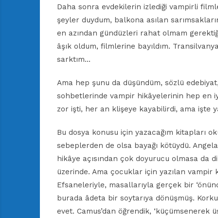
Daha sonra evdekilerin izlediği vampirli film
şeyler duydum, balkona asılan sarımsakların
en azından gündüzleri rahat olmam gerektiğ
âşık oldum, filmlerine bayıldım. Transilvan
sarktım…
Ama hep şunu da düşündüm, sözlü edebiyat, y
sohbetlerinde vampir hikâyelerinin hep en iy
zor işti, her an klişeye kayabilirdi, ama işte 
Bu dosya konusu için yazacağım kitapları o
sebeplerden de olsa bayağı kötüydü. Angel
hikâye açısından çok doyurucu olmasa da dilin
üzerinde. Ama çocuklar için yazılan vampir 
Efsaneleriyle, masallarıyla gerçek bir ‘önü
burada âdeta bir soytarıya dönüşmüş. Korku
evet. Camus’dan öğrendik, ‘küçümsenerek üs