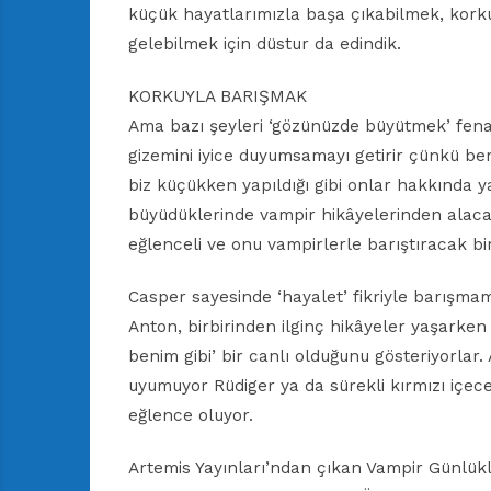
küçük hayatlarımızla başa çıkabilmek, korku
gelebilmek için düstur da edindik.
KORKUYLA BARIŞMAK
Ama bazı şeyleri ‘gözünüzde büyütmek’ fena 
gizemini iyice duyumsamayı getirir çünkü be
biz küçükken yapıldığı gibi onlar hakkında 
büyüdüklerinde vampir hikâyelerinden alacak
eğlenceli ve onu vampirlerle barıştıracak bi
Casper sayesinde ‘hayalet’ fikriyle barışma
Anton, birbirinden ilginç hikâyeler yaşark
benim gibi’ bir canlı olduğunu gösteriyorlar.
uyumuyor Rüdiger ya da sürekli kırmızı içecek
eğlence oluyor.
Artemis Yayınları’ndan çıkan Vampir Günlükler