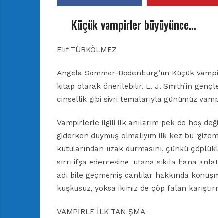
Küçük vampirler büyüyünce…
Elif TÜRKÖLMEZ
Angela Sommer-Bodenburg’un Küçük Vampir se
kitap olarak önerilebilir. L. J. Smith’in genç
cinsellik gibi sivri temalarıyla günümüz vam
Vampirlerle ilgili ilk anılarım pek de hoş değ
giderken duymuş olmalıyım ilk kez bu ‘gizeml
kutularından uzak durmasını, çünkü çöplükle
sırrı ifşa edercesine, utana sıkıla bana anl
adı bile geçmemiş canlılar hakkında konuşma
kuşkusuz, yoksa ikimiz de çöp falan karışt
VAMPİRLE İLK TANIŞMA