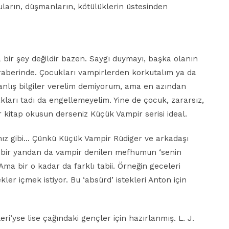
ların, düşmanların, kötülüklerin üstesinden
bir şey değildir bazen. Saygı duymayı, başka olanın
raberinde. Çocukları vampirlerden korkutalım ya da
yanlış bilgiler verelim demiyorum, ama en azından
ları tadı da engellemeyelim. Yine de çocuk, zararsız,
r kitap okusun derseniz Küçük Vampir serisi ideal.
mız gibi… Çünkü Küçük Vampir Rüdiger ve arkadaşı
en bir yandan da vampir denilen mefhumun ‘senin
 Ama bir o kadar da farklı tabii. Örneğin geceleri
ler içmek istiyor. Bu ‘absürd’ istekleri Anton için
i’yse lise çağındaki gençler için hazırlanmış. L. J.