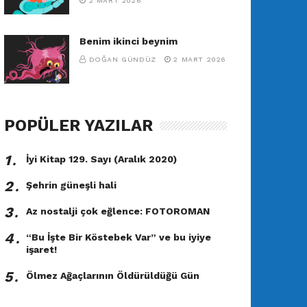
2 MART 2026
Benim ikinci beynim
DOĞAN GÜNDÜZ
2 MART 2026
POPÜLER YAZILAR
1․
İyi Kitap 129. Sayı (Aralık 2020)
2․
Şehrin güneşli hali
3․
Az nostalji çok eğlence: FOTOROMAN
4․
“Bu İşte Bir Köstebek Var” ve bu iyiye
işaret!
5․
Ölmez Ağaçlarının Öldürüldüğü Gün