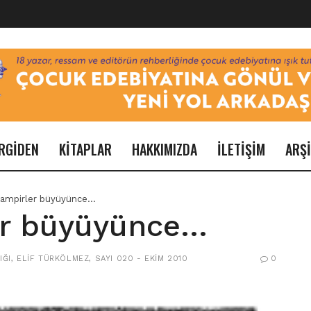
RGİDEN
KİTAPLAR
HAKKIMIZDA
İLETİŞİM
ARŞ
vampirler büyüyünce…
er büyüyünce…
IĞI
,
ELIF TÜRKÖLMEZ
,
SAYI 020 - EKIM 2010
0