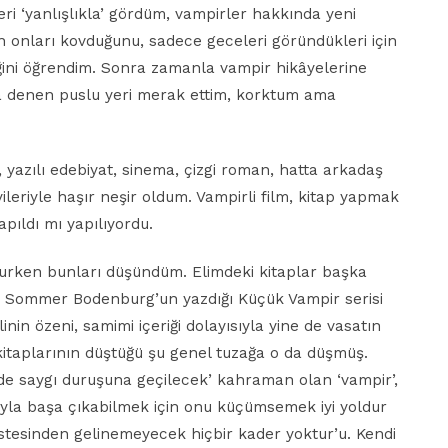
leri ‘yanlışlıkla’ gördüm, vampirler hakkında yeni
 onları kovduğunu, sadece geceleri göründükleri için
ini öğrendim. Sonra zamanla vampir hikâyelerine
ya denen puslu yeri merak ettim, korktum ama
azılı edebiyat, sinema, çizgi roman, hatta arkadaş
ileriyle haşır neşir oldum. Vampirli film, kitap yapmak
yapıldı mı yapılıyordu.
kurken bunları düşündüm. Elimdeki kitaplar başka
a Sommer Bodenburg’un yazdığı Küçük Vampir serisi
in özeni, samimi içeriği dolayısıyla yine de vasatın
kitaplarının düştüğü şu genel tuzağa o da düşmüş.
nde saygı duruşuna geçilecek’ kahraman olan ‘vampir’,
yla başa çıkabilmek için onu küçümsemek iyi yoldur
tesinden gelinemeyecek hiçbir kader yoktur’u. Kendi