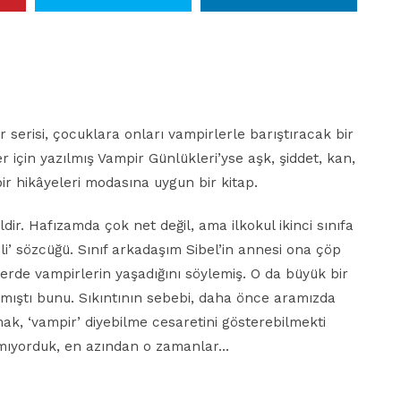
risi, çocuklara onları vampirlerle barıştıracak bir
ler için yazılmış Vampir Günlükleri’yse aşk, şiddet, kan,
pir hikâyeleri modasına uygun bir kitap.
ildir. Hafızamda çok net değil, ama ilkokul ikinci sınıfa
i’ sözcüğü. Sınıf arkadaşım Sibel’in annesi ona çöp
rde vampirlerin yaşadığını söylemiş. O da büyük bir
atmıştı bunu. Sıkıntının sebebi, daha önce aramızda
k, ‘vampir’ diyebilme cesaretini gösterebilmekti
ırmıyorduk, en azından o zamanlar…