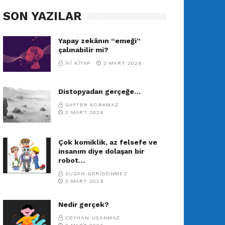
SON YAZILAR
Yapay zekânın “emeği”
çalınabilir mi?
İYI KITAP
2 MART 2026
Distopyadan gerçeğe…
SAFTER KORKMAZ
2 MART 2026
Çok komiklik, az felsefe ve
insanım diye dolaşan bir
robot…
SUZAN GERIDÖNMEZ
2 MART 2026
Nedir gerçek?
CEYHAN USANMAZ