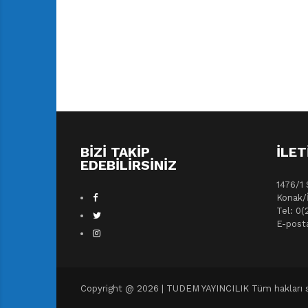
BIZI TAKIP
İLET
EDEBILIRSINIZ
1476/1 
Konak/
Tel: 0(
E-post
Copyright @ 2026 | TUDEM YAYINCILIK Tüm hakları sa