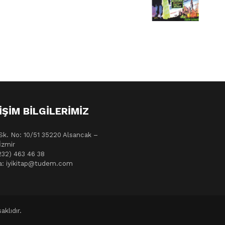
IŞIM BILGILERIMIZ
Sk. No: 10/51 35220 Alsancak –
İzmir
232) 463 46 38
a: iyikitap@tudem.com
klıdır.