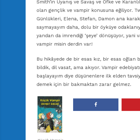
Smith’in Uyanış ve Savaş ve Öfke ve Karanl
olan gençlik ve vampir konusuna eğiliyor. Twil
Günlükleri, Elena, Stefan, Damon ana karak
saymayayım daha, dolu bir öyküye odaklanıyo
yandan da imrendiği ‘şeye’ dönüşüyor, yani va
vampir misin derdin var!
Bu hikâyede de bir esas kız, bir esas oğlan 
bildik, dil vasat, ama akıyor. Vampir edebiyat
başlayayım diye düşünenlere ilk elden tavsiy
demek için bir bakmaktan zarar gelmez.