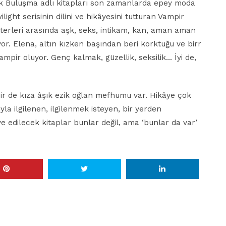
ık Buluşma adlı kitapları son zamanlarda epey moda
ight serisinin dilini ve hikâyesini tutturan Vampir
terleri arasında aşk, seks, intikam, kan, aman aman
r. Elena, altın kızken başından beri korktuğu ve birr
mpir oluyor. Genç kalmak, güzellik, seksilik… İyi de,
bir de kıza âşık ezik oğlan mefhumu var. Hikâye çok
ıyla ilgilenen, ilgilenmek isteyen, bir yerden
e edilecek kitaplar bunlar değil, ama ‘bunlar da var’