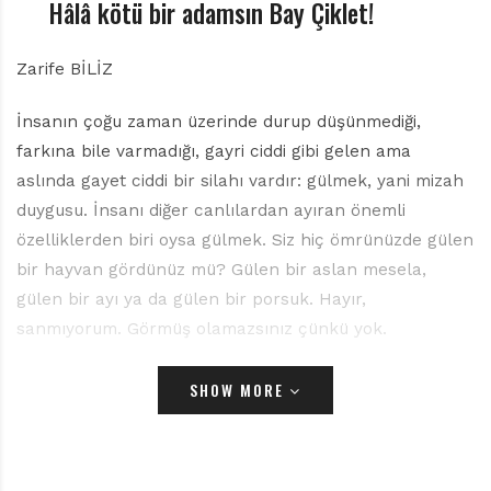
r
Hâlâ kötü bir adamsın Bay Çiklet!
ı
D
Zarife BİLİZ
e
r
g
İnsanın çoğu zaman üzerinde durup düşünmediği,
i
farkına bile varmadığı, gayri ciddi gibi gelen ama
s
aslında gayet ciddi bir silahı vardır: gülmek, yani mizah
i
duygusu. İnsanı diğer canlılardan ayıran önemli
özelliklerden biri oysa gülmek. Siz hiç ömrünüzde gülen
bir hayvan gördünüz mü? Gülen bir aslan mesela,
gülen bir ayı ya da gülen bir porsuk. Hayır,
sanmıyorum. Görmüş olamazsınız çünkü yok.
Edebiyatta bir tür olarak mizah, gülmece çocuk
SHOW MORE
edebiyatındaki unutulmaz örnekleriyle de hatırlanır.
Mesela Aziz Nesin, gerek büyüklerin gerek çocukların
okuyup hicvi, yergiyi tanıyacakları, gülerek düşünmeyi