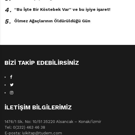
4․
“Bu İşte Bir Köstebek Var” ve bu iyiye işaret!
5․
Ölmez Ağaçlarının Öldürüldüğü Gün
BIZI TAKIP EDEBILIRSINIZ
İLETIŞIM BILGILERIMIZ
1476/1 Sk. No: 10/51 35220 Alsancak – Konak/İzmir
Tel: 0(232) 463 46 38
E-posta: iyikitap@tudem.com