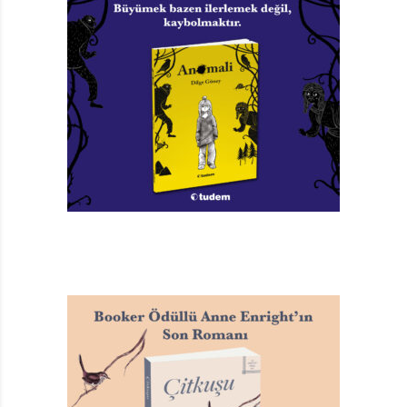
olanın gene ‘akıl dışılıkla’ eleştirilebileceğine, hem de
bu işin çok “komilik” bir tarzda yapılabileceğine
inanmıyorsanız, beşincisi ve altıncısı yolda olan bu
serinin kitaplarını alıp bir göz atın derim. Hatta göz
atmayın, okuyun. Yapılan işin eğlenceli yönü o kadar
baskın ki insan buna ‘ciddi’ bir iş olarak görülen
‘okumak’ fiilini bile uygun görmüyor.
Önlük cebinde taşıdığı şeriden aldığı yudumlarla sürekli
sarhoş halde dolaşan Yaşlı Nine’yle, en büyük küfrü “Ah
Badem Ezmesi!” olan, dünyanın en iyi kalpli kızı, Peril
Beril Meril Hoppa Hoppa Topşin Kapşin Polly ile, Aziz
Pterodaktil Fakirler Okulu müdürü on beş santim
boyundaki zencefilli kurabiye Alan Taylor’la,
İngiltere’nin en tiksinç kasabı bağırsaksever Üçüncü
Billy William’la ve en büyük küfrü “Hay Kedi Bıyıkları”,
en büyük zevki ise kötülük yapmak olan, dünyanın