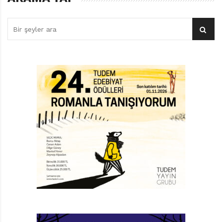
asgari, daha az kahramanca bir yüceltim biçimidir…
Mizah esasen kendi kendini tiye alan alaydır… Mizah,
beni Prozac’ın yarattığı mahmurluk gibi bir şeyin içinde
ölgünleştirerek ya da özneyi geçici bir manik neşe
deneyimiyle aldatarak işlemeyen bir antidepresandır,
bir kendini bilme ilişkisidir. Mizah genellikle karanlıktır
ama her zaman berraktır.”
ABSÜRD MİZAH
Andy Stanton’un yazıp David Tazzyman’ın resimlediği,
kahramanlarını ‘kötü’ bir adam olan Bay Çiklet ile
Limonlu Bayır’ın diğer ‘iyi’ sakinlerinin oluşturduğu Bay
Çiklet serisi ise gülmece çocuk edebiyatının gerçekten
ilginç ve yaratıcı örneklerinden biri. “Absürd mizah” diye
bir tür var mı bilmiyorum ama yoksa eğer Bay Çiklet
serisi işte bu türe çok iyi bir örnek. İrrasyonelitenin
irrasyonelikle çözüme ulaştırılabileceğine, ‘akıl dışı’