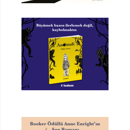
1967’den itibaren, Asteriks’in de yayımlandığı Pilote
dergisinde çizmeye başladı. Bu sayede Red Kit’in ünü
tüm dünyaya yayıldı ve çizgi filmi yapıldı. Goscinny,
1977’de ölene kadar Red Kit’in senaryolarını yazdı.
Red Kit’in bir kahraman olarak sevilmesinin, öne
çıkmasının en önemli sebebi, maceralardaki diğer
karakterlerin de en az Red Kit kadar iyi düşünülerek
yaratılmış olması. Kovboyun yalnızlığı diğer
kahramanlarla tamamlanır adeta. Batı’nın dörtnala en
hızlı giden atı Düldül. Sarsaklığıyla tanınan polis köpeği
Rintintin. Anadan doğma haydut Joe Dalton ve
kardeşleri Jack, William, Avarel. Maceraların en başat
karakterleri olarak Red Kit kadar olaylara damgalarını
vururlar. En yaratıcı ve ilginç karakterlerinden biri de,
elinde bir mezurayla sürekli insanların vücut ölçülerini
alan cenaze levazımatçısıdır. Kasabaya suçlular