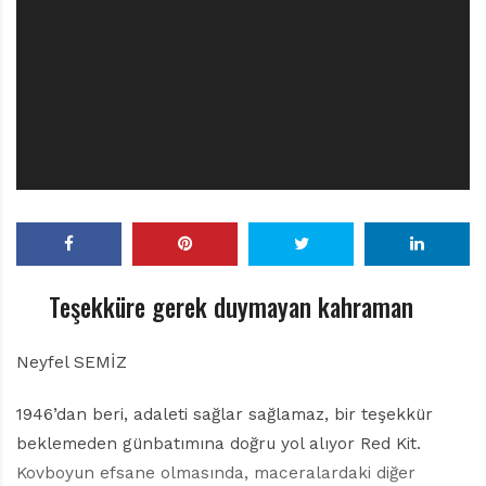
r
ı
D
e
r
g
i
s
i
Teşekküre gerek duymayan kahraman
Neyfel SEMİZ
1946’dan beri, adaleti sağlar sağlamaz, bir teşekkür
beklemeden günbatımına doğru yol alıyor Red Kit.
Kovboyun efsane olmasında, maceralardaki diğer