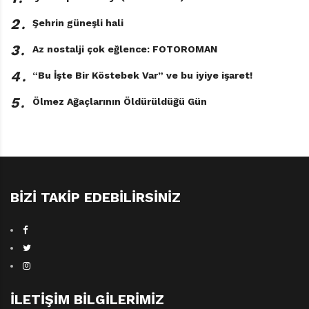
hikâyesiyle öne çıkan kitapların resimli kitap mantığına
daha uygun olduğunu söylemek mümkün. Morris’in
2․
Şehrin güneşli hali
İzinde alt başlığını taşıyan kitaplar, küçük boyutlarıyla
3․
Az nostalji çok eğlence: FOTOROMAN
oldukça
4․
“Bu İşte Bir Köstebek Var” ve bu iyiye işaret!
5․
Ölmez Ağaçlarının Öldürüldüğü Gün
BIZI TAKIP EDEBILIRSINIZ
İLETIŞIM BILGILERIMIZ
Öpüyorum Bizoncuğum