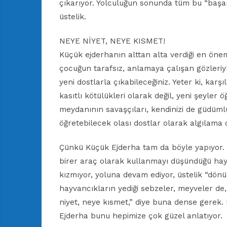
çıkarıyor. Yolculuğun sonunda tüm bu “başar
üstelik.
NEYE NİYET, NEYE KISMET!
Küçük ejderhanın alttan alta verdiği en önem
çocuğun tarafsız, anlamaya çalışan gözleriy
yeni dostlarla çıkabileceğiniz. Yeter ki, karşı
kasıtlı kötülükleri olarak değil, yeni şeyler
meydanının savaşçıları, kendinizi de güdüml
öğretebilecek olası dostlar olarak algılama 
Çünkü Küçük Ejderha tam da böyle yapıyor. 
birer araç olarak kullanmayı düşündüğü ha
kızmıyor, yoluna devam ediyor, üstelik “dönü
hayvancıkların yediği sebzeler, meyveler de
niyet, neye kısmet,” diye buna dense gerek. H
Ejderha bunu hepimize çok güzel anlatıyor.