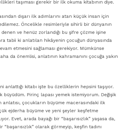
ikleri taşıması gerekir bir ilk okuma kitabının diye.
ından dışarı ilk adımlarını atan küçük insan için
edilemez. Öncelikle resimleriyle sihirli bir dünyanın
a denen ve henüz zorlandığı bu şifre çözme işine
onra tabii ki anlatılan hikâyenin çocuğun dünyasında
devam etmesini sağlaması gerekiyor. Mümkünse
daha da önemlisi, anlatının kahramanını çocuğa yakın
i anlattığı kitabı işte bu özelliklerin hepsini taşıyor.
k büyüdüm. Pirinç lapası yemek istemiyorum. Değişik
an anlatısı, çocukların büyüme macerasındaki ilk
üçük ejderha büyüme ve yeni şeyler keşfetme
ıyor. Evet, arada bayağı bir “başarısızlık” yaşasa da,
r “başarısızlık” olarak görmeyip, keşfin tadını