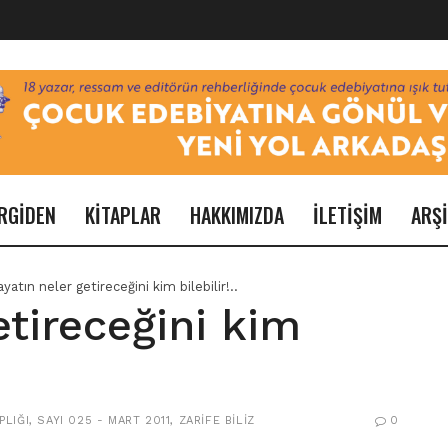
RGİDEN
KİTAPLAR
HAKKIMIZDA
İLETİŞİM
ARŞ
yatın neler getireceğini kim bilebilir!..
etireceğini kim
PLIĞI
,
SAYI 025 - MART 2011
,
ZARIFE BILIZ
0