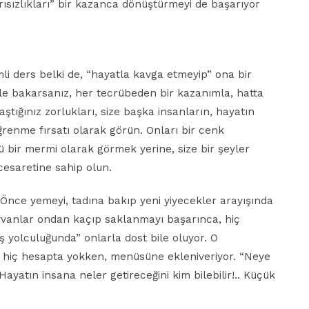
ısızlıkları” bir kazanca dönüştürmeyi de başarıyor
li ders belki de, “hayatla kavga etmeyip” ona bir
le bakarsanız, her tecrübeden bir kazanımla, hatta
laştığınız zorlukları, size başka insanların, hayatın
 öğrenme fırsatı olarak görün. Onları bir cenk
ü bir mermi olarak görmek yerine, size bir şeyler
cesaretine sahip olun.
Önce yemeyi, tadına bakıp yeni yiyecekler arayışında
yvanlar ondan kaçıp saklanmayı başarınca, hiç
ş yolculuğunda” onlarla dost bile oluyor. O
, hiç hesapta yokken, menüsüne ekleniveriyor. “Neye
ayatın insana neler getireceğini kim bilebilir!.. Küçük