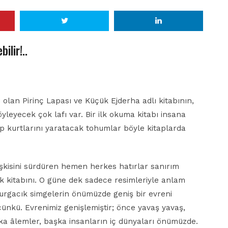
ilir!..
 olan Pirinç Lapası ve Küçük Ejderha adlı kitabının,
leyecek çok lafı var. Bir ilk okuma kitabı insana
ap kurtlarını yaratacak tohumlar böyle kitaplarda
lişkisini sürdüren hemen herkes hatırlar sanırım
lk kitabını. O güne dek sadece resimleriyle anlam
burgacık simgelerin önümüzde geniş bir evreni
ünkü. Evrenimiz genişlemiştir; önce yavaş yavaş,
şka âlemler, başka insanların iç dünyaları önümüzde.