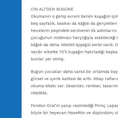
CİN ALİ’DEN BUGÜNE
Okumanın o geniş evreni benim kuşağım için C
beş sayfalık, baskısı da kâğıdı da gerçekten
hecelerin peşindeki serüvenin ilk adımlarını 
çocuğunun mütevazı harçlığıyla alabileceği 
kâğıdı da daha nitelikli Ayşegül serisi vardı. 
Vardır elbette 70’li kuşağın hatırladığı baş
bunlar yer etmiş.
Bugün çocuklar daha varsıl bir ortamda büyü
görsel ve içerik kalitesi de arttı. Kitap rafla
okuma kitabı var. Desenler, renkler, tasarım
nitelikte.
Feridun Oral’ın yazıp resimlediği Pirinç Lapa
böyle bir heyecan hissettim ve düşündüm; o