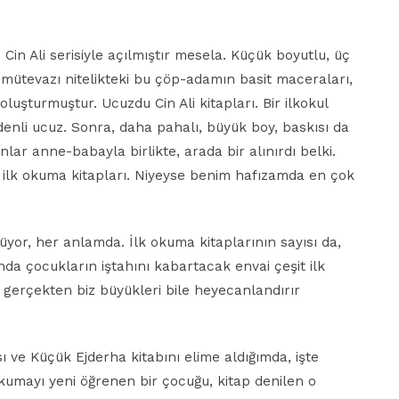
in Ali serisiyle açılmıştır mesela. Küçük boyutlu, üç
 mütevazı nitelikteki bu çöp-adamın basit maceraları,
oluşturmuştur. Ucuzdu Cin Ali kitapları. Bir ilkokul
denli ucuz. Sonra, daha pahalı, büyük boy, baskısı da
Onlar anne-babayla birlikte, arada bir alınırdı belki.
ka ilk okuma kitapları. Niyeyse benim hafızamda en çok
yor, her anlamda. İlk okuma kitaplarının sayısı da,
rında çocukların iştahını kabartacak envai çeşit ilk
 gerçekten biz büyükleri bile heyecanlandırır
sı ve Küçük Ejderha kitabını elime aldığımda, işte
kumayı yeni öğrenen bir çocuğu, kitap denilen o