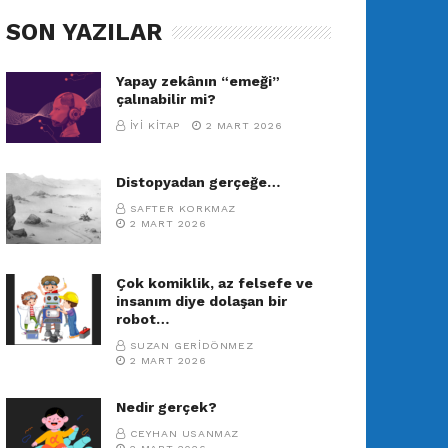
SON YAZILAR
Yapay zekânın “emeği”
çalınabilir mi?
İYI KITAP
2 MART 2026
Distopyadan gerçeğe…
SAFTER KORKMAZ
2 MART 2026
Çok komiklik, az felsefe ve
insanım diye dolaşan bir
robot…
SUZAN GERIDÖNMEZ
2 MART 2026
Nedir gerçek?
CEYHAN USANMAZ