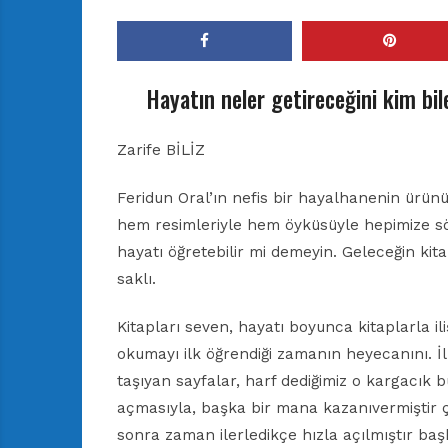
Hayatın neler getireceğini kim bileb
Zarife BİLİZ
Feridun Oral’ın nefis bir hayalhanenin ürünü
hem resimleriyle hem öyküsüyle hepimize söy
hayatı öğretebilir mi demeyin. Geleceğin kit
saklı.
Kitapları seven, hayatı boyunca kitaplarla i
okumayı ilk öğrendiği zamanın heyecanını. İ
taşıyan sayfalar, harf dediğimiz o kargacık 
açmasıyla, başka bir mana kazanıvermiştir ç
sonra zaman ilerledikçe hızla açılmıştır ba