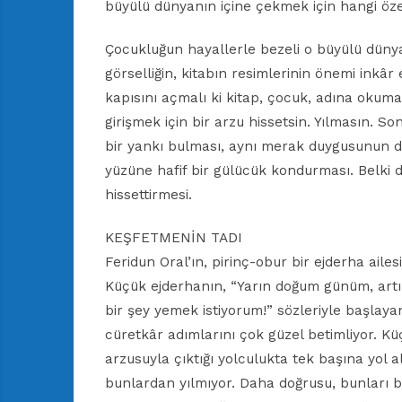
büyülü dünyanın içine çekmek için hangi özell
Çocukluğun hayallerle bezeli o büyülü dünyas
görselliğin, kitabın resimlerinin önemi inkâr 
kapısını açmalı ki kitap, çocuk, adına okum
girişmek için bir arzu hissetsin. Yılmasın. S
bir yankı bulması, aynı merak duygusunun 
yüzüne hafif bir gülücük kondurması. Belki 
hissettirmesi.
KEŞFETMENİN TADI
Feridun Oral’ın, pirinç-obur bir ejderha ailesin
Küçük ejderhanın, “Yarın doğum günüm, artı
bir şey yemek istiyorum!” sözleriyle başlay
cüretkâr adımlarını çok güzel betimliyor. K
arzusuyla çıktığı yolculukta tek başına yol al
bunlardan yılmıyor. Daha doğrusu, bunları bi