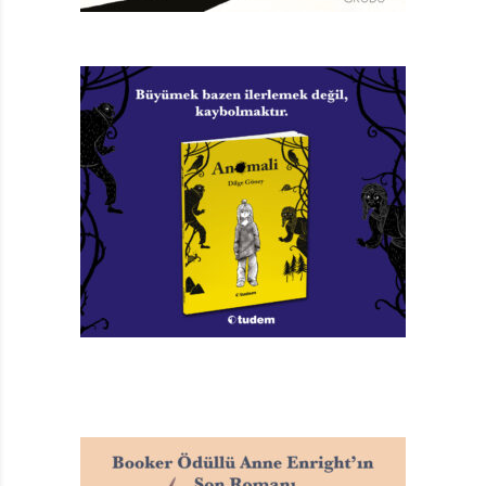
kalacağı bir yerin arayışına çıkıyor. (Tembelliğe övgü
mü?) Ne demişler; önemli olan arayışın kendisidir ve
hiçbir şey boşuna değildir!
Dalgacık, aradığı yeri denizlerin dibinde bulacağından
emin. Masal bu ya; bir koşu, eski dostu Kaptan
Nemo’nun denizaltısına gidip, kendisini denizlerin dibine
indirmesini istiyor. O da Dalgacık’ı kırmayıp, onu denizin
20 bin fersah dibine indiriyor. Dalgacık, denizin dibinde
koyu bir karanlıkla
karşılaşıyor, buranın aradığı yer olmadığını anlayıp
suyun yüzeyine çıkıyor ve yine dönüp dolaşıp
başladığım yere geldim, diye düşünüyor. Oysa canı
tembellik etmek, sırtüstü yatıp hayallere dalmak,
kaygısızca salınıp durmak istiyor.
Arayış burada bitmiyor. Önce kendinden büyük bir