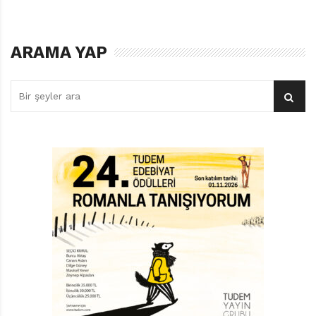
hikâyesini anlatıyor bize. Gelin görün ki, bu küçük
dalgacığın yaşamı pek tekdüze, pek can sıkıcı geçiyor.
Gün geliyor, kayalara çarpıp bölünmekten, sonra da bu
ARAMA YAP
köpükleri toplayıp yeniden dalgacık haline gelmekten
yoruluyor. (Tepeye vardığında tekrar geri yuvarlanacak
olduğu halde, bir kayayı sürekli zirveye taşımak
zorunda olan mitoloji kahramanı Sisifos’un kulakları
çınlasın!) Masallar aslında, zaman ve uzam kadar,
kahramanlar konusunda da oldukça esnek bir mecra
sunuyor. Dalgacık da hepimizin yakından bildiği bir
insanlık trajedisine dâhil oluyor
okurlarının nezdinde.
Ama Dalgacık tanrılar tarafından lanetlenmemiş
olduğundan olsa gerek,
bu durumu değiştirmeye kararlı. Dünyanın herhangi bir
köşesinde hiçbir iş yapmadan dinlenebileceği ve yalnız