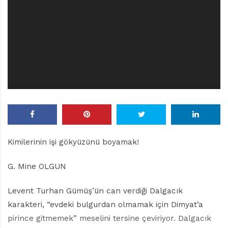
r
ı
D
e
r
g
i
s
i
Kimilerinin işi gökyüzünü boyamak!
G. Mine OLGUN
Levent Turhan Gümüş’ün can verdiği Dalgacık
karakteri, “evdeki bulgurdan olmamak için Dimyat’a
pirince gitmemek” meselini tersine çeviriyor. Dalgacık