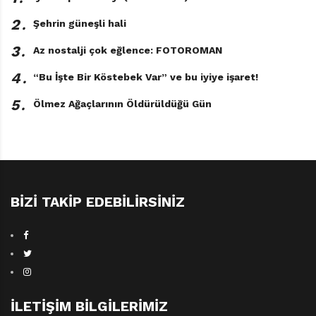
2․
Şehrin güneşli hali
3․
Az nostalji çok eğlence: FOTOROMAN
4․
“Bu İşte Bir Köstebek Var” ve bu iyiye işaret!
5․
Ölmez Ağaçlarının Öldürüldüğü Gün
BIZI TAKIP EDEBILIRSINIZ
Dalgacık ile Yakamozun Masalı
Levent Turhan Gümüş
Can Çocuk Yayınları / 56 sayfa
İLETIŞIM BILGILERIMIZ