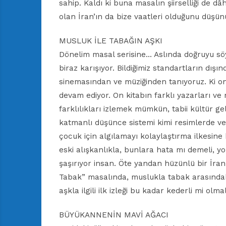
sahip. Kaldı ki buna masalın şiirselliği de dâ
olan İran’ın da bize vaatleri olduğunu düşü
MUSLUK İLE TABAĞIN AŞKI
Dönelim masal serisine… Aslında doğruyu sö
biraz karışıyor. Bildiğimiz standartların dışı
sinemasından ve müziğinden tanıyoruz. Ki onl
devam ediyor. On kitabın farklı yazarları ve r
farklılıkları izlemek mümkün, tabii kültür gele
katmanlı düşünce sistemi kimi resimlerde ve 
çocuk için algılamayı kolaylaştırma ilkesin
eski alışkanlıkla, bunlara hata mı demeli, yo
şaşırıyor insan. Öte yandan hüzünlü bir İran 
Tabak” masalında, muslukla tabak arasındak
aşkla ilgili ilk izleği bu kadar kederli mi ol
BÜYÜKANNENİN MAVİ AĞACI