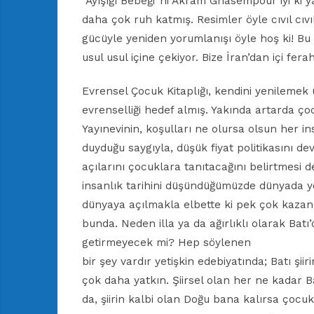
“Ayışığı Bebeği”ni Akram Ghasempour iyi ki y
daha çok ruh katmış. Resimler öyle cıvıl cıvı
gücüyle yeniden yorumlanışı öyle hoş ki! Bu
usul usul içine çekiyor. Bize İran’dan içi fera
Evrensel Çocuk Kitaplığı, kendini yenilemek 
evrenselliği hedef almış. Yakında artarda çoc
Yayınevinin, koşulları ne olursa olsun her 
duyduğu saygıyla, düşük fiyat politikasını de
açılarını çocuklara tanıtacağını belirtmesi de
insanlık tarihini düşündüğümüzde dünyada ye
dünyaya açılmakla elbette ki pek çok kazanım
bunda. Neden illa ya da ağırlıklı olarak Batı
getirmeyecek mi? Hep söylenen
bir şey vardır yetişkin edebiyatında; Batı şii
çok daha yatkın. Şiirsel olan her ne kadar
da, şiirin kalbi olan Doğu bana kalırsa çocu