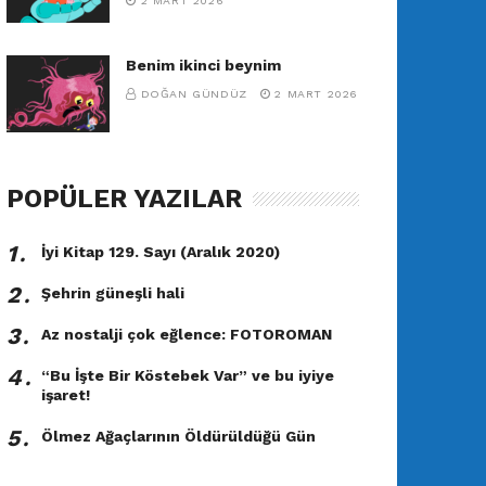
2 MART 2026
Benim ikinci beynim
DOĞAN GÜNDÜZ
2 MART 2026
POPÜLER YAZILAR
1․
İyi Kitap 129. Sayı (Aralık 2020)
2․
Şehrin güneşli hali
3․
Az nostalji çok eğlence: FOTOROMAN
4․
“Bu İşte Bir Köstebek Var” ve bu iyiye
işaret!
5․
Ölmez Ağaçlarının Öldürüldüğü Gün