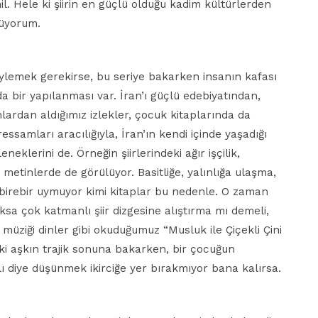
hil. Hele ki şiirin en güçlü olduğu kadim kültürlerden
nüyorum.
ylemek gerekirse, bu seriye bakarken insanın kafası
nda bir yapılanması var. İran’ı güçlü edebiyatından,
ardan aldığımız izlekler, çocuk kitaplarında da
essamları aracılığıyla, İran’ın kendi içinde yaşadığı
neklerini de. Örneğin şiirlerindeki ağır işçilik,
metinlerde de görülüyor. Basitliğe, yalınlığa ulaşma,
e birebir uymuyor kimi kitaplar bu nedenle. O zaman
ksa çok katmanlı şiir dizgesine alıştırma mı demeli,
müziği dinler gibi okuduğumuz “Musluk ile Çiçekli Çini
i aşkın trajik sonuna bakarken, bir çocuğun
malı diye düşünmek ikirciğe yer bırakmıyor bana kalırsa.