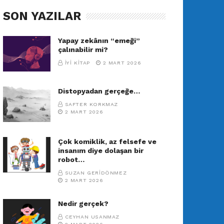
SON YAZILAR
Yapay zekânın “emeği”
çalınabilir mi?
İYI KITAP
2 MART 2026
Distopyadan gerçeğe…
SAFTER KORKMAZ
2 MART 2026
Çok komiklik, az felsefe ve
insanım diye dolaşan bir
robot…
SUZAN GERIDÖNMEZ
2 MART 2026
Nedir gerçek?
CEYHAN USANMAZ