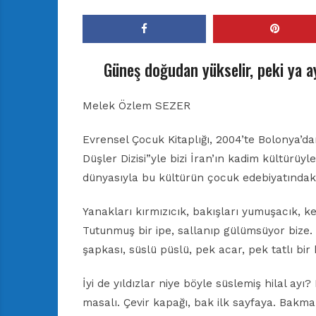
Güneş doğudan yükselir, peki ya a
Melek Özlem SEZER
Evrensel Çocuk Kitaplığı, 2004’te Bolonya’d
Düşler Dizisi”yle bizi İran’ın kadim kültürüyl
dünyasıyla bu kültürün çocuk edebiyatındaki i
Yanakları kırmızıcık, bakışları yumuşacık, k
Tutunmuş bir ipe, sallanıp gülümsüyor bize. İ
şapkası, süslü püslü, pek acar, pek tatlı bir h
İyi de yıldızlar niye böyle süslemiş hilal ayı
masalı. Çevir kapağı, bak ilk sayfaya. Bakma