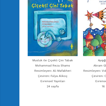
Musluk ile Çiçekli Çini Tabak
Ayışı
Mohammad Reza Shams
Akram G
Resimleyen: Ali Mafakheri
Resimleyen: Vid
Çeviren: Fulya Alikoç
Çeviren: 
Evrensel Yayınları
Evrense
24 sayfa
16