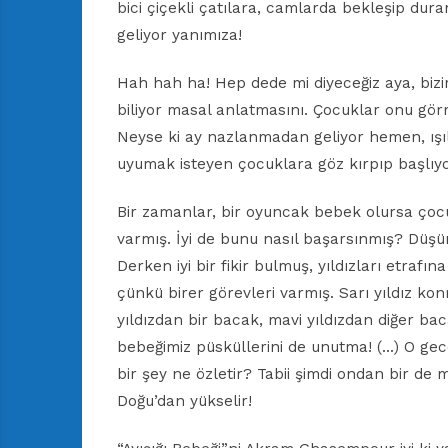
bici çiçekli çatılara, camlarda bekleşip dura
geliyor yanımıza!
Hah hah ha! Hep dede mi diyeceğiz aya, bizim
biliyor masal anlatmasını. Çocuklar onu görm
Neyse ki ay nazlanmadan geliyor hemen, ışıl 
uyumak isteyen çocuklara göz kırpıp başlıy
Bir zamanlar, bir oyuncak bebek olursa çoc
varmış. İyi de bunu nasıl başarsınmış? Düş
Derken iyi bir fikir bulmuş, yıldızları etraf
çünkü birer görevleri varmış. Sarı yıldız konm
yıldızdan bir bacak, mavi yıldızdan diğer b
bebeğimiz püsküllerini de unutma! (…) O gece
bir şey ne özletir? Tabii şimdi ondan bir de
Doğu’dan yükselir!