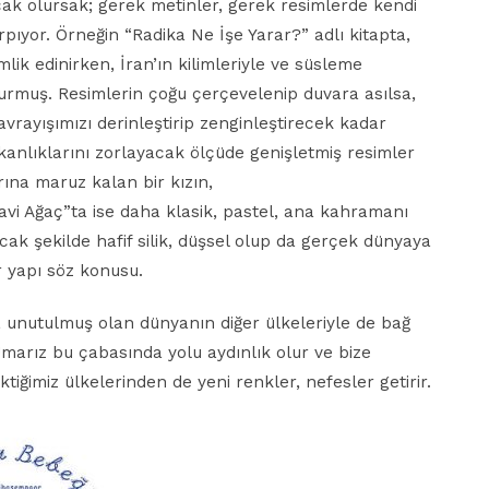
acak olursak; gerek metinler, gerek resimlerde kendi
arpıyor. Örneğin “Radika Ne İşe Yarar?” adlı kitapta,
ik edinirken, İran’ın kilimleriyle ve süsleme
kurmuş. Resimlerin çoğu çerçevelenip duvara asılsa,
vrayışımızı derinleştirip zenginleştirecek kadar
şkanlıklarını zorlayacak ölçüde genişletmiş resimler
arına maruz kalan bir kızın,
avi Ağaç”ta ise daha klasik, pastel, ana kahramanı
ak şekilde hafif silik, düşsel olup da gerçek dünyaya
r yapı söz konusu.
a unutulmuş olan dünyanın diğer ülkeleriyle de bağ
Umarız bu çabasında yolu aydınlık olur ve bize
iğimiz ülkelerinden de yeni renkler, nefesler getirir.