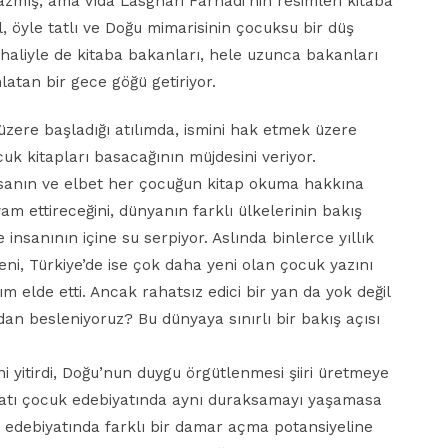
azmış, ama Vida Lasghari Farhadi’nin resimleri kitaba
l, öyle tatlı ve Doğu mimarisinin çocuksu bir düş
 haliyle de kitaba bakanları, hele uzunca bakanları
hlatan bir gece göğü getiriyor.
üzere başladığı atılımda, ismini hak etmek üzere
uk kitapları basacağının müjdesini veriyor.
insanın ve elbet her çocuğun kitap okuma hakkına
vam ettireceğini, dünyanın farklı ülkelerinin bakış
 insanının içine su serpiyor. Aslında binlerce yıllık
ni, Türkiye’de ise çok daha yeni olan çocuk yazını
 elde etti. Ancak rahatsız edici bir yan da yok değil
’dan besleniyoruz? Bu dünyaya sınırlı bir bakış açısı
rini yitirdi, Doğu’nun duygu örgütlenmesi şiiri üretmeye
 Batı çocuk edebiyatında aynı duraksamayı yaşamasa
k edebiyatında farklı bir damar açma potansiyeline