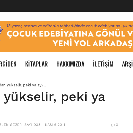
RGİDEN
KİTAPLAR
HAKKIMIZDA
İLETİŞİM
ARŞ
n yükselir, peki ya ay?..
yükselir, peki ya
ZLEM SEZER
,
SAYI 033 - KASIM 2011
0