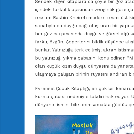
Serideki diğer kitaplara da şöyle bir göz at
içindeki farklılık açısından zenginlik göze ç
ressam Rashin Kheireh modern resmi üst kiml
sanatıyla da duygu bağı oluşturan bir yapı 
her göz çarpmasında duygu ve görsel algı ka
farklı, özgün. Çeperlerini bildik düşünce alı
bunlar. Yalnızlığa terk edilmiş, akran istism
bu yalnızlığı yıkma çabasını konu edinen “M
olan küçük kızın duygu dünyasını da yansıtac
ulaşmaya çalışan birinin rüyasını andıran bi
Evrensel Çocuk Kitaplığı, en çok bir kenard
kurma çabası nedeniyle takdiri hak ediyor. 
dünyanın ismini bile anımsamakta güçlük çekt