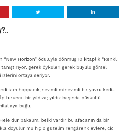
y?..
an “New Horizon” ödülüyle dönmüş 10 kitaplık “Renkli
e tanıştırıyor, gerek öyküleri gerek büyülü görsel
zlerini ortaya seriyor.
endi tam hoppacık, sevimli mi sevimli bir yavru kedi…
p turuncu bir yıldıza; yıldız başında püsküllü
ilal aya bağlı.
? Hele dur bakalım, belki vardır bu afacanın da bir
kla doyulur mu hiç o güzelim rengârenk evlere, cici