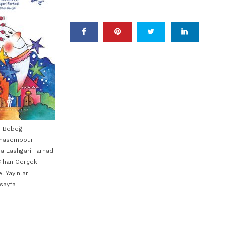
ğı Bebeği
hasempour
a Lashgari Farhadi
Cihan Gerçek
l Yayınları
 sayfa