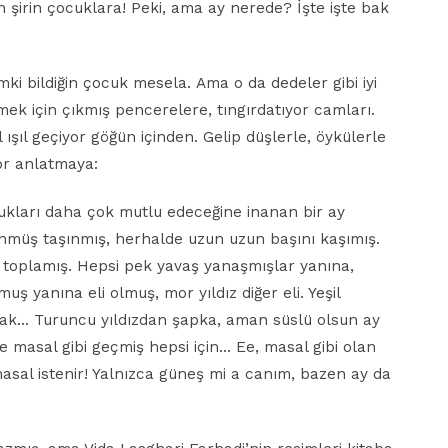
n şirin çocuklara! Peki, ama ay nerede? İşte işte bak
ki bildiğin çocuk mesela. Ama o da dedeler gibi iyi
ek için çıkmış pencerelere, tıngırdatıyor camları.
ışıl geçiyor göğün içinden. Gelip düşlerle, öykülerle
or anlatmaya:
ukları daha çok mutlu edeceğine inanan bir ay
ünmüş taşınmış, herhalde uzun uzun başını kaşımış.
ına toplamış. Hepsi pek yavaş yanaşmışlar yanına,
uş yanına eli olmuş, mor yıldız diğer eli. Yeşil
acak… Turuncu yıldızdan şapka, aman süslü olsun ay
 masal gibi geçmiş hepsi için… Ee, masal gibi olan
 masal istenir! Yalnızca güneş mi a canım, bazen ay da