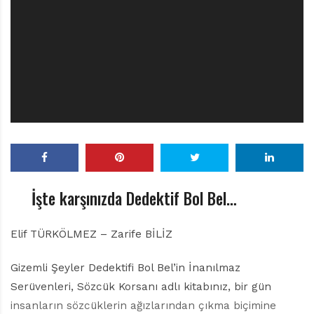
r
ı
D
e
r
g
i
s
i
İşte karşınızda Dedektif Bol Bel…
Elif TÜRKÖLMEZ – Zarife BİLİZ
Gizemli Şeyler Dedektifi Bol Bel’in İnanılmaz
Serüvenleri, Sözcük Korsanı adlı kitabınız, bir gün
insanların sözcüklerin ağızlarından çıkma biçimine