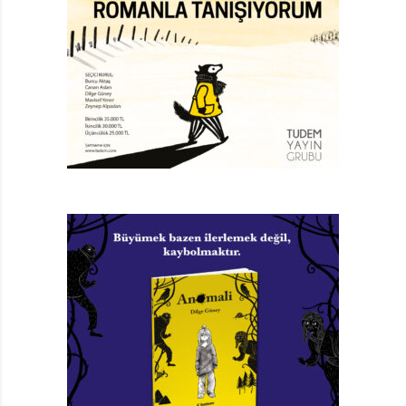
oldu.
Dolayısıyla, Sözcük Korsanı’nın temelinde teknolojinin
neden olduğu iletişim sorunları var gibi görünse de
gerçekte insanlığın başka bir zaafı daha ön planda:
bencillik. Ama tabii ondan önce, sevgisizlik. Sözcük
bozulmaları sonrasında aynı cümleyi herkesin farklı
biçimde söylemesi, birebir aynı şeyi söyleyenlerin bile
birbirini anlamaması ve tabii temiz kalan tek sözcüğün
“Sevgi” olması buna işaret ediyor biraz da. En azından,
yazarken yapmaya çalıştığım buydu.
Sözcükler herkesin ağzından farklı biçimde, hem de
sürekli değişerek çıkınca çok komik diyaloglar (ya da
diyalog amaçlı monologlar mı demeli) da yaşanıyor
tabiatıyla. “Teke tuma Sevgi hidik reptek kenoşfeno?”
gibi manasız cümleler okuru hem güldürüyor hem de